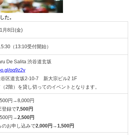
した。
11月8日(金)
～15:30（13:10受付開始）
Baru De Salita 渋谷道玄坂
goo.gl/oq9z2v
谷区道玄坂2-10-7 新大宗ビル2 1F
ア（2階）を貸し切ってのイベントとなります。
500円→8,000円
E登録で
7,500円
500円→
2,500円
からのお申し込みで
2,000円→1,500円