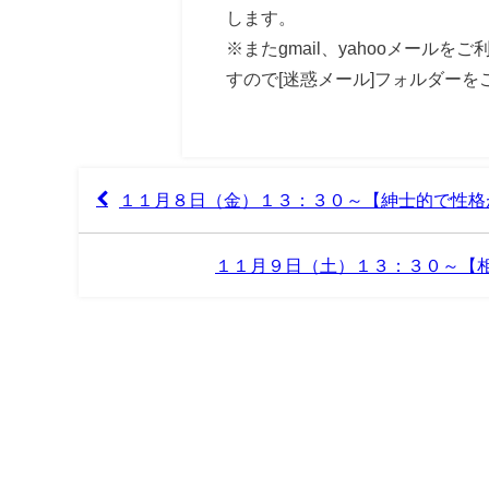
します。
※またgmail、yahooメール
すので[迷惑メール]フォルダーを
１１月８日（金）１３：３０～【紳士的で性格
１１月９日（土）１３：３０～【相