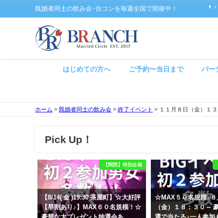
既婚者同士の飲み会･合コンを毎週全国で開催中！
はじめての方へ
ご予約〜当日まで
パー
ホーム
>
既婚者同士の飲み会
>
終了イベント
>
１１月８日（金）１３
Pick Up！
【関西】特別企画
【8/14( 金 )19:30 茶屋町】☆大好評
☆MAX５０名規模♪
【早割あり♪】MAX６０名規模！☆
（金）１８：３０～ 
豪華な大プレゼント抽選会あ
選で当たる♪一人参加 