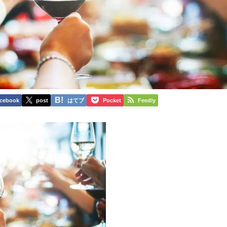
cebook
post
はてブ
Pocket
Feedly