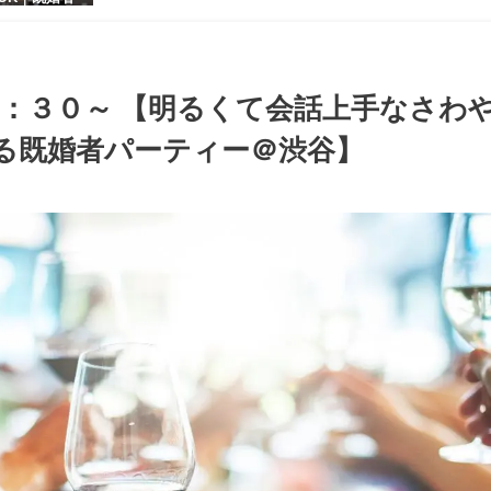
【お小遣いに
シャレ男性
ある大人女
パーティー♪
：３０～ 【明るくて会話上手なさわ
る既婚者パーティー＠渋谷】