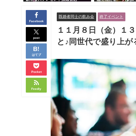
り！！【紳士的で清潔感のある男
交流会｜早割受付中♪
性とオシャレ好きで落ち着いた大
余裕のある健康的なオ
既婚者同士の飲み会
終了イベント
人女性の既婚者限定ビッグパーテ
と美容好きで優しさの
Facebook
ィー♪＠茶屋町】
性の既婚者限定ビッグ
１１月８日（金）１３
＠池袋】
post
と♪同世代で盛り上が
はてブ
Pocket
Feedly