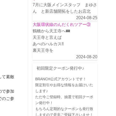
7月に大阪メインスタッフ まゆさ
ん と新店舗開拓をしたお店北
2024-08-25
大阪環状線のんだくれツアー③
鶴橋から天王寺へ🚃
天王寺と言えば
あべのハルカス‼️
裏天王寺を
2024-08-20
初回限定クーポン発行中♪
して素敵
BRANCH公式アカウントです！
限定割引やお得な情報をお届けいた
します♪
ので参加
ただ今ご登録時、抽選で初回クーポ
でのご参
ン発行中！
もちろん定期的なクーポンも発行致
しますので是非ご登録下さいませ！