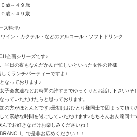
４０歳～４９歳
４０歳～４９歳
ース料理♪
・ワイン・カクテル・などのアルコール・ソフトドリンク
題
CH企画シリーズです♪
、平日の夜もなんだかんだ忙しいといった女性の皆様、
楽しくランチパーティーですよ♪
となっております♪
女子会友達などお時間の許すまでゆっくりとお話し下さい♪そ
なっていただけたらと思っております。
加の方がほとんどです♪最初はおひとり様同士で固まって頂く
して素敵な時間を過ごしていただけます♪もちろんお友達同士
飲んでお好きなだけお楽しみくださいね！
BRANCH」で是非お広めください！！