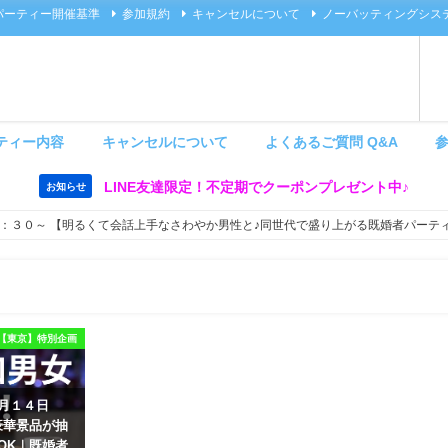
パーティー開催基準
参加規約
キャンセルについて
ノーバッティングシス
ティー内容
キャンセルについて
よくあるご質問 Q&A
LINE友達限定！不定期でクーポンプレゼント中♪
お知らせ
：３０～ 【明るくて会話上手なさわやか男性と♪同世代で盛り上がる既婚者パーテ
【東京】特別企画
８月１４日
豪華景品が抽
OK｜既婚者