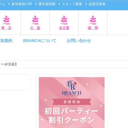
テム
参加者様の声
運営者情報
スタッフ募集
提携店募集
東 京
大 阪
名古屋
福 岡
参加規約
BRANCHについて
お問い合わせ
ィー＠渋谷】