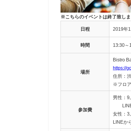
※こちらのイベントは終了致しま
日程
2019年
時間
13:30
Bistro 
https://
場所
住所：渋
※フロ
男性：9,
LIN
参加費
女性：3,
LINE