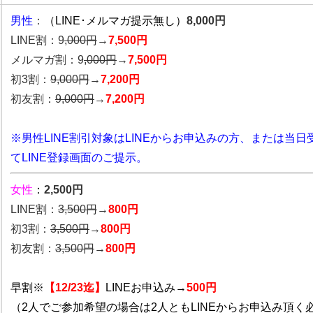
男性
：
（LINE･メルマガ提示無し）
8,000円
LINE割：9
,000円
→
7,500円
メルマガ割：9
,000円
→
7,500円
初3割：
9,000円
→
7,200円
初友割：
9,000円
→
7,200円
※男性LINE割引対象はLINEからお申込みの方、または当日
てLINE登録画面のご提示。
女性
：
2,500円
LINE割：
3,5
00円
→
800円
初3割：
3,500円
→
800円
初友割：
3,500円
→
800円
早割※
【12/23迄】
LINEお申込み→
500円
（2人でご参加希望の場合は2人ともLINEからお申込み頂く