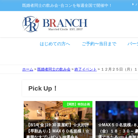
既婚者同士の飲み会･合コンを毎週全国で開催中！
はじめての方へ
ご予約〜当日まで
パー
ホーム
>
既婚者同士の飲み会
>
終了イベント
>
１２月２５日（月）１
Pick Up！
【関西】特別企画
【8/14( 金 )19:30 茶屋町】☆大好評
☆MAX５０名規模♪
【早割あり♪】MAX６０名規模！☆
（金）１８：３０～ 
豪華な大プレゼント抽選会あ
選で当たる♪一人参加 