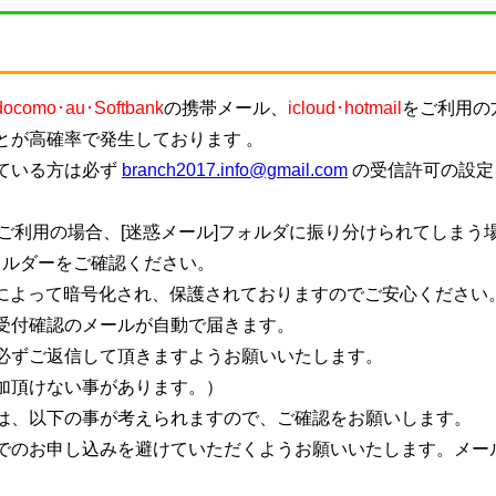
docomo･au･Softbank
の携帯メール、
icloud･hotmail
をご利用の
とが高確率で発生しております 。
ている方は必ず
branch2017.info@gmail.com
の受信許可の設定
ご利用の場合、[迷惑メール]フォルダに振り分けられてしまう
ォルダーをご確認ください。
信によって暗号化され、保護されておりますのでご安心ください
受付確認のメールが自動で届きます。
必ずご返信して頂きますようお願いいたします。
加頂けない事があります。）
は、以下の事が考えられますので、ご確認をお願いします。
でのお申し込みを避けていただくようお願いいたします。メー
。