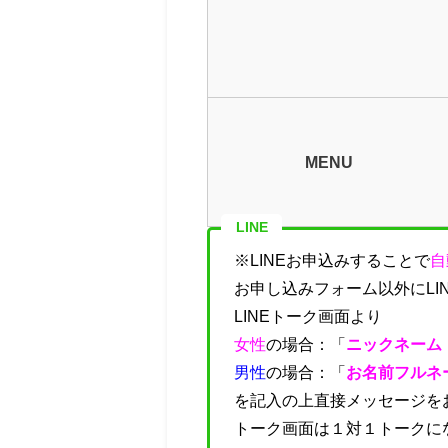
MENU
LINE
※LINEお申込みすることで
自
お申し込みフォーム以外にLI
LINEトーク画面より
女性
の場合：「
ニックネーム
男性
の場合：「
お名前フルネ
を記入の上直接メッセージを
トーク画面は１対１トークに