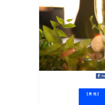
Fa
【男 性】