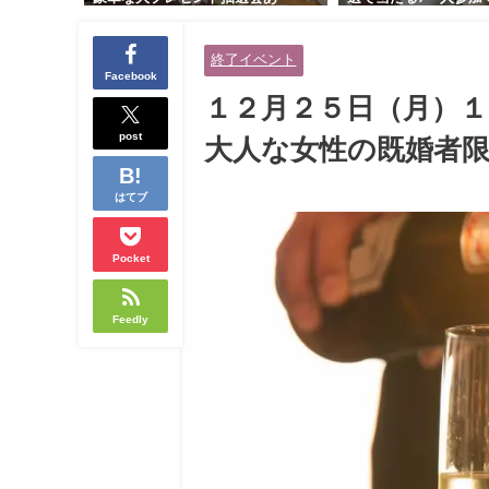
り！！【紳士的で清潔感のある男
交流会｜早割受付中♪
性とオシャレ好きで落ち着いた大
余裕のある健康的なオ
終了イベント
人女性の既婚者限定ビッグパーテ
と美容好きで優しさの
Facebook
ィー♪＠茶屋町】
性の既婚者限定ビッグ
１２月２５日（月）１
＠池袋】
post
大人な女性の既婚者限
はてブ
Pocket
Feedly