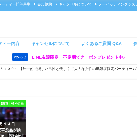
パーティー開催基準
参加規約
キャンセルについて
ノーバッティングシス
ティー内容
キャンセルについて
よくあるご質問 Q&A
LINE友達限定！不定期でクーポンプレゼント中♪
お知らせ
３：００～ 【紳士的で楽しい男性と優しくて大人な女性の既婚者限定パーティー♪
【東京】特別企画
８月１４日
豪華景品が抽
OK｜既婚者