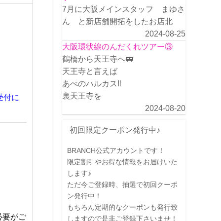
7月に大阪メインスタッフ まゆさ
ん と新店舗開拓をしたお店北
2024-08-25
大阪環状線のんだくれツアー③
鶴橋から天王寺へ🚃
天王寺と言えば
あべのハルカス‼️
裏天王寺を
受付に
2024-08-20
初回限定クーポン発行中♪
BRANCH公式アカウントです！
限定割引やお得な情報をお届けいた
します♪
ただ今ご登録時、抽選で初回クーポ
ン発行中！
もちろん定期的なクーポンも発行致
必要がご
しますので是非ご登録下さいませ！