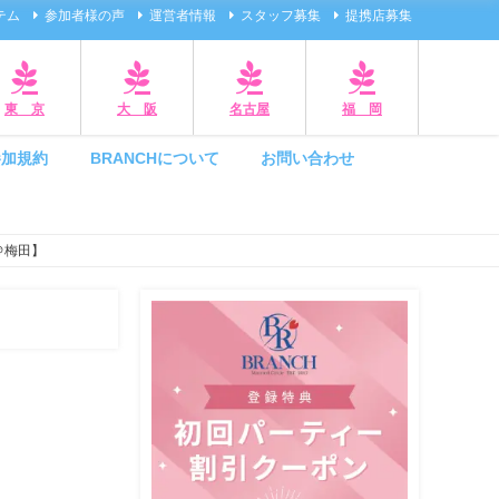
テム
参加者様の声
運営者情報
スタッフ募集
提携店募集
東 京
大 阪
名古屋
福 岡
参加規約
BRANCHについて
お問い合わせ
＠梅田】