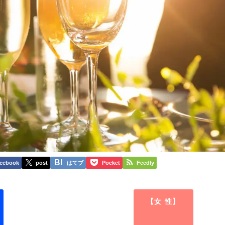
cebook
post
はてブ
Pocket
Feedly
【女 性】