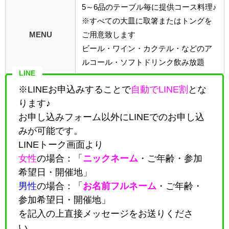
5～6品のテーブル毎に提供コース料理♪
※すべての大皿に取箸またはトングを
MENU
ご用意致します
ビール・ワイン・カクテル・などのア
ルコール・ソフトドリンク飲み放題
LINE
※LINEお申込みすることで
自動でLINE割
とな
ります♪
お申し込みフォーム以外にLINEでのお申し込
みが可能です。
LINEトーク画面より
女性
の場合：「
ニックネーム
・
ご年齢・参加
希望日・開催地
」
男性
の場合：「
お名前フルネーム
・
ご年齢・
参加希望日・開催地
」
を記入の上直接メッセージをお送りくださ
い。