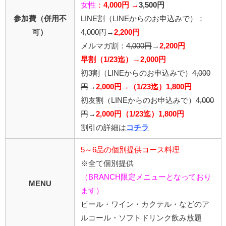
女性
：
4,000円 →
3,500円
参加費（併用不
LINE割
（LINEからのお申込みで）
：
可）
4,0
00円
→
2,200円
メルマガ割：
4,000円
→
2,200円
早割（1/23迄）→2,000円
初3割（LINEからのお申込みで）
4,000
円
→
2,000円→（1/23迄）1,800円
初友割（LINEからのお申込みで）
4,000
円
→
2,000円（1/23迄）1,800円
割引の詳細は
コチラ
5～6品の個別提供コース料理
※全て個別提供
（BRANCH限定メニューとなっており
MENU
ます）
ビール・ワイン・カクテル・などのア
ルコール・ソフトドリンク飲み放題