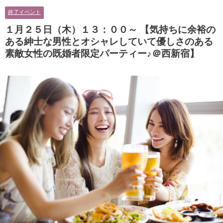
男性とオシャレ好きで落ち着いた
に余裕のある健康的なオシャレ男
終了イベント
大人女性の既婚者限定ビッグパー
性と美容好きで優しさのある大人
ティー♪＠茶屋町】
女性の既婚者限定ビッグパーティ
１月２５日（木）１３：００～ 【気持ちに余裕の
ー♪＠池袋】
ある紳士な男性とオシャレしていて優しさのある
素敵女性の既婚者限定パーティー♪＠西新宿】