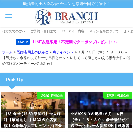
既婚者同士の飲み会･合コンを毎週全国で開催中！
はじめての方へ
ご予約〜当日まで
パーティー内容
キャンセルについて
よくあ
LINE友達限定！不定期でクーポンプレゼント中♪
お知らせ
ホーム
>
既婚者同士の飲み会
>
終了イベント
>
１月２５日（木）１３：００～
【気持ちに余裕のある紳士な男性とオシャレしていて優しさのある素敵女性の既
婚者限定パーティー♪＠西新宿】
Pick Up！
【関西】特別企画
【東京】特別企画
【8/14( 金 )19:30 茶屋町】☆大好
☆MAX５０名規模♪８月１４日
評【早割あり♪】MAX６０名規
（金）１８：３０～ 豪華景品が抽
模！☆豪華な大プレゼント抽選会
選で当たる♪一人参加 OK｜既婚者
あり！！【紳士的で清潔感のある
交流会｜早割受付中♪【お小遣い