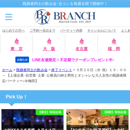
既婚者同士の飲み会･合コンを毎週全国で開催中！
はじめての方へ
ご予約〜当日まで
パーティー内容
キャンセルについて
よくあ
東 京
大 阪
名古屋
福 岡
LINE友達限定！不定期でクーポンプレゼント中♪
お知らせ
ホーム
>
既婚者同士の飲み会
>
終了イベント
>
３月２０日（水･祝）１３：００
～ 【上場企業･自営業･士業･公務員の紳士男性とオシャレな大人女性の既婚者限
定パーティー♪＠梅田】
Pick Up！
【東京】特別企画
【関西】特別企画