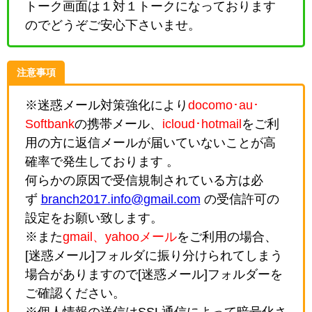
トーク画面は１対１トークになっております
のでどうぞご安心下さいませ。
注意事項
※迷惑メール対策強化により
docomo･au･
Softbank
の携帯メール、
icloud･hotmail
をご利
用の方に返信メールが届いていないことが高
確率で発生しております 。
何らかの原因で受信規制されている方は必
ず
branch2017.info@gmail.com
の受信許可の
設定をお願い致します。
※また
gmail、yahooメール
をご利用の場合、
[迷惑メール]フォルダに振り分けられてしまう
場合がありますので[迷惑メール]フォルダーを
ご確認ください。
※個人情報の送信はSSL通信によって暗号化さ