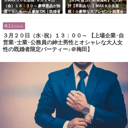
☆MAX５０名規模♪８月１４日
【8/14( 金 )19:30 茶屋町】☆大好
（金）１８：３０～ 豪華景品が抽
評【早割あり♪】MAX６０名規
選で当たる♪一人参加 OK｜既婚者
模！☆豪華な大プレゼント抽選会
交流会｜早割受付中♪【お小遣い
あり！！【紳士的で清潔感のある
に余裕のある健康的なオシャレ男
男性とオシャレ好きで落ち着いた
終了イベント
性と美容好きで優しさのある大人
大人女性の既婚者限定ビッグパー
女性の既婚者限定ビッグパーティ
ティー♪＠茶屋町】
３月２０日（水･祝）１３：００～ 【上場企業･自
ー♪＠池袋】
営業･士業･公務員の紳士男性とオシャレな大人女
性の既婚者限定パーティー♪＠梅田】