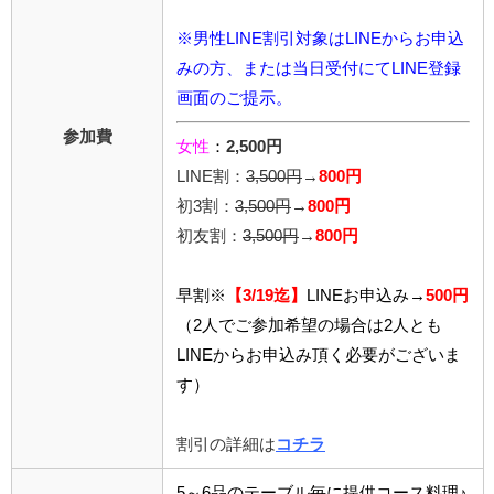
※男性LINE割引対象はLINEからお申込
みの方、または当日受付にてLINE登録
画面のご提示。
参加費
女性
：
2,500円
LINE割：
3,5
00円
→
800円
初3割：
3,500円
→
800円
初友割：
3,500円
→
800円
早割※
【3/19迄】
LINEお申込み→
500円
（2人でご参加希望の場合は2人とも
LINEからお申込み頂く必要がございま
す）
割引の詳細は
コチラ
5～6品のテーブル毎に提供コース料理♪