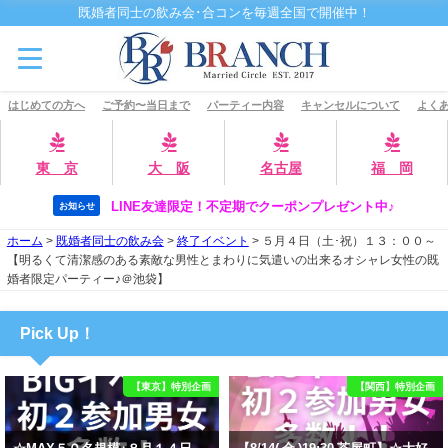
既婚者同士の飲み会･合コンを毎週全国で開催中！
はじめての方へ
ご予約〜当日まで
パーティー内容
キャンセルについて
よくあ
東 京
大 阪
名古屋
福 岡
LINE友達限定！不定期でクーポンプレゼント中♪
お知らせ
ホーム
>
既婚者同士の飲み会
>
終了イベント
>
５月４日（土･祝）１３：００～
【明るくて清潔感のある素敵な男性とまわりに気遣いの出来るオシャレ女性の既
婚者限定パーティー♪＠池袋】
Pick Up！
【東京】特別企画
【関西】特別企画