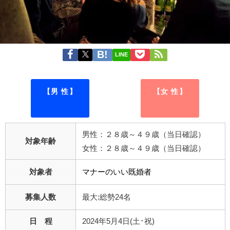
LINE
【男 性】
【女 性】
男性：２８歳～４９歳（当日確認）
対象年齢
女性：２８歳～４９歳（当日確認）
対象者
マナーのいい既婚者
募集人数
最大:総勢24名
日 程
2024年5月4日(土･祝)