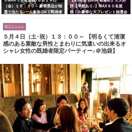
☆MAX５０名規模♪８月１４日
【8/14( 金 )19:30 茶屋町】☆大好
（金）１８：３０～ 豪華景品が抽
評【早割あり♪】MAX６０名規
選で当たる♪一人参加 OK｜既婚者
模！☆豪華な大プレゼント抽選会
交流会｜早割受付中♪【お小遣い
あり！！【紳士的で清潔感のある
に余裕のある健康的なオシャレ男
男性とオシャレ好きで落ち着いた
終了イベント
性と美容好きで優しさのある大人
大人女性の既婚者限定ビッグパー
女性の既婚者限定ビッグパーティ
ティー♪＠茶屋町】
５月４日（土･祝）１３：００～ 【明るくて清潔
ー♪＠池袋】
感のある素敵な男性とまわりに気遣いの出来るオ
シャレ女性の既婚者限定パーティー♪＠池袋】