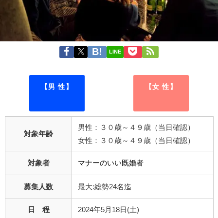
LINE
【男 性】
【女 性】
男性：３０歳～４９歳（当日確認）
対象年齢
女性：３０歳～４９歳（当日確認）
対象者
マナーのいい既婚者
募集人数
最大:総勢24名迄
日 程
2024年5月18日(土)