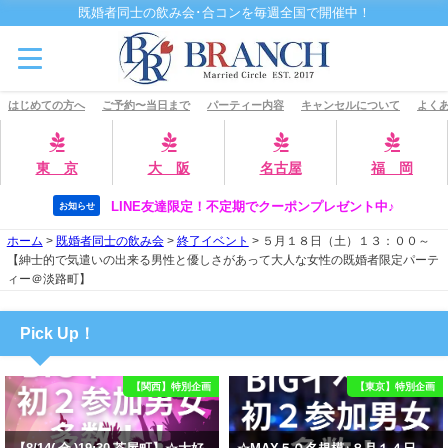
既婚者同士の飲み会･合コンを毎週全国で開催中！
はじめての方へ
ご予約〜当日まで
パーティー内容
キャンセルについて
よくあ
東 京
大 阪
名古屋
福 岡
LINE友達限定！不定期でクーポンプレゼント中♪
お知らせ
ホーム
>
既婚者同士の飲み会
>
終了イベント
>
５月１８日（土）１３：００～
【紳士的で気遣いの出来る男性と優しさがあって大人な女性の既婚者限定パーテ
ィー＠淡路町】
Pick Up！
【関西】特別企画
【東京】特別企画