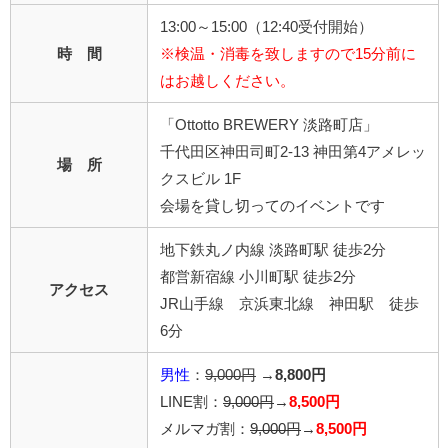
13:00～15:00（12:40受付開始）
時 間
※検温・消毒を致しますので15分前に
はお越しください。
「Ottotto BREWERY 淡路町店」
千代田区神田司町2-13 神田第4アメレッ
場 所
クスビル 1F
会場を貸し切ってのイベントです
地下鉄丸ノ内線 淡路町駅 徒歩2分
都営新宿線 小川町駅 徒歩2分
アクセス
JR山手線 京浜東北線 神田駅 徒歩
6分
男性
：
9,000円
→
8,800円
LINE割：
9,000円
→
8,500円
メルマガ割：
9,000円
→
8,500円