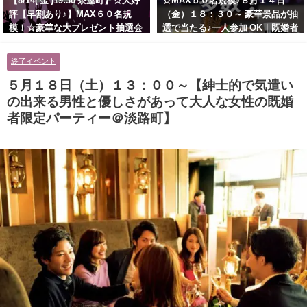
【8/14( 金 )19:30 茶屋町】☆大好
☆MAX５０名規模♪８月１４日
評【早割あり♪】MAX６０名規
（金）１８：３０～ 豪華景品が抽
模！☆豪華な大プレゼント抽選会
選で当たる♪一人参加 OK｜既婚者
あり！！【紳士的で清潔感のある
交流会｜早割受付中♪【お小遣い
男性とオシャレ好きで落ち着いた
に余裕のある健康的なオシャレ男
終了イベント
大人女性の既婚者限定ビッグパー
性と美容好きで優しさのある大人
ティー♪＠茶屋町】
女性の既婚者限定ビッグパーティ
５月１８日（土）１３：００～【紳士的で気遣い
ー♪＠池袋】
の出来る男性と優しさがあって大人な女性の既婚
者限定パーティー＠淡路町】