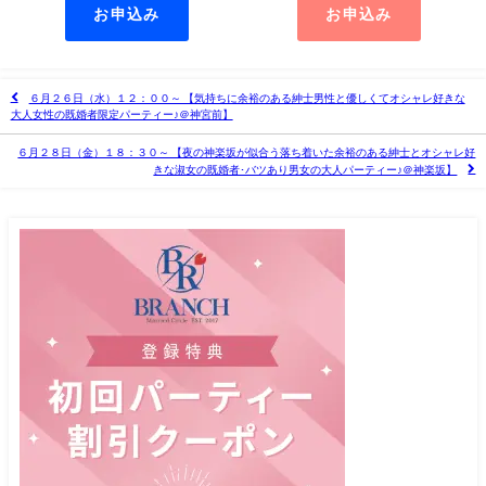
お申込み
お申込み
６月２６日（水）１２：００～ 【気持ちに余裕のある紳士男性と優しくてオシャレ好きな
大人女性の既婚者限定パーティー♪＠神宮前】
６月２８日（金）１８：３０～ 【夜の神楽坂が似合う落ち着いた余裕のある紳士とオシャレ好
きな淑女の既婚者･バツあり男女の大人パーティー♪＠神楽坂】