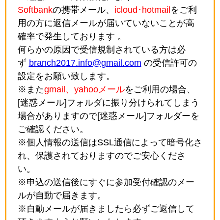
Softbank
の携帯メール、
icloud･hotmail
をご利
用の方に返信メールが届いていないことが高
確率で発生しております 。
何らかの原因で受信規制されている方は必
ず
branch2017.info@gmail.com
の受信許可の
設定をお願い致します。
※また
gmail、yahooメール
をご利用の場合、
[迷惑メール]フォルダに振り分けられてしまう
場合がありますので[迷惑メール]フォルダーを
ご確認ください。
※個人情報の送信はSSL通信によって暗号化さ
れ、保護されておりますのでご安心くださ
い。
※申込の送信後にすぐに参加受付確認のメー
ルが自動で届きます。
※自動メールが届きましたら必ずご返信して