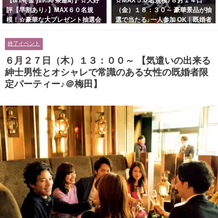
【8/14( 金 )19:30 茶屋町】☆大好
☆MAX５０名規模♪８月１４日
評【早割あり♪】MAX６０名規
（金）１８：３０～ 豪華景品が抽
模！☆豪華な大プレゼント抽選会
選で当たる♪一人参加 OK｜既婚者
あり！！【紳士的で清潔感のある
交流会｜早割受付中♪【お小遣い
男性とオシャレ好きで落ち着いた
に余裕のある健康的なオシャレ男
終了イベント
大人女性の既婚者限定ビッグパー
性と美容好きで優しさのある大人
ティー♪＠茶屋町】
女性の既婚者限定ビッグパーティ
６月２７日（木）１３：００～ 【気遣いの出来る
ー♪＠池袋】
紳士男性とオシャレで常識のある女性の既婚者限
定パーティー♪＠梅田】