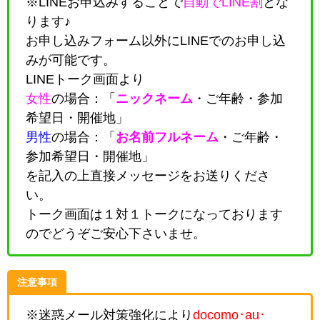
※LINEお申込みすることで
自動でLINE割
とな
ります♪
お申し込みフォーム以外にLINEでのお申し込
みが可能です。
LINEトーク画面より
女性
の場合：「
ニックネーム
・
ご年齢・参加
希望日・開催地
」
男性
の場合：「
お名前フルネーム
・
ご年齢・
参加希望日・開催地
」
を記入の上直接メッセージをお送りくださ
い。
トーク画面は１対１トークになっております
のでどうぞご安心下さいませ。
注意事項
※迷惑メール対策強化により
docomo･au･