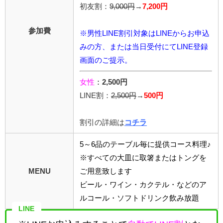
初友割：
9,000円
→
7,200円
参加費
※男性LINE割引対象はLINEからお申込
みの方、または当日受付にてLINE登録
画面のご提示。
女性
：
2,500円
LINE割：
2,5
00円
→
500円
割引の詳細は
コチラ
5～6品のテーブル毎に提供コース料理♪
※すべての大皿に取箸またはトングを
MENU
ご用意致します
ビール・ワイン・カクテル・などのア
ルコール・ソフトドリンク飲み放題
LINE