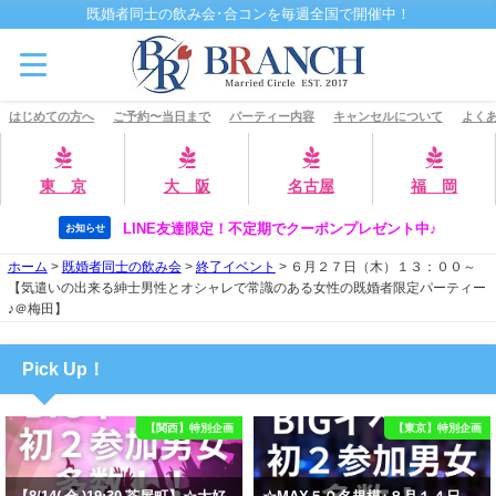
既婚者同士の飲み会･合コンを毎週全国で開催中！
はじめての方へ
ご予約〜当日まで
パーティー内容
キャンセルについて
よくあ
東 京
大 阪
名古屋
福 岡
LINE友達限定！不定期でクーポンプレゼント中♪
お知らせ
ホーム
>
既婚者同士の飲み会
>
終了イベント
>
６月２７日（木）１３：００～
【気遣いの出来る紳士男性とオシャレで常識のある女性の既婚者限定パーティー
♪＠梅田】
Pick Up！
【関西】特別企画
【東京】特別企画