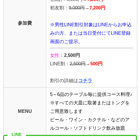
初友割：
9,000円
→
7,200円
参加費
※男性LINE割引対象はLINEからお申込
みの方、または当日受付にてLINE登録
画面のご提示。
女性
：
2,500円
LINE割：
2,5
00円
→
500円
割引の詳細は
コチラ
5～6品のテーブル毎に提供コース料理♪
※すべての大皿に取箸またはトングを
MENU
ご用意致します
ビール・ワイン・カクテル・などのア
ルコール・ソフトドリンク飲み放題
LINE