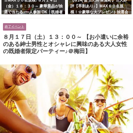
☆MAX５０名規模♪８月１４日
【8/14( 金 )19:30 茶屋町】☆大好
（金）１８：３０～ 豪華景品が抽
評【早割あり♪】MAX６０名規
選で当たる♪一人参加 OK｜既婚者
模！☆豪華な大プレゼント抽選会
交流会｜早割受付中♪【お小遣い
あり！！【紳士的で清潔感のある
に余裕のある健康的なオシャレ男
男性とオシャレ好きで落ち着いた
終了イベント
性と美容好きで優しさのある大人
大人女性の既婚者限定ビッグパー
女性の既婚者限定ビッグパーティ
ティー♪＠茶屋町】
８月１７日（土）１３：００～ 【お小遣いに余裕
ー♪＠池袋】
のある紳士男性とオシャレに興味のある大人女性
の既婚者限定パーティー♪＠梅田】