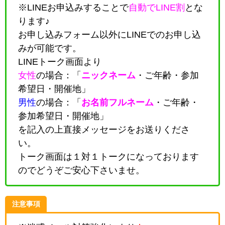
※LINEお申込みすることで
自動でLINE割
とな
ります♪
お申し込みフォーム以外にLINEでのお申し込
みが可能です。
LINEトーク画面より
女性
の場合：「
ニックネーム
・
ご年齢・参加
希望日・開催地
」
男性
の場合：「
お名前フルネーム
・
ご年齢・
参加希望日・開催地
」
を記入の上直接メッセージをお送りくださ
い。
トーク画面は１対１トークになっております
のでどうぞご安心下さいませ。
注意事項