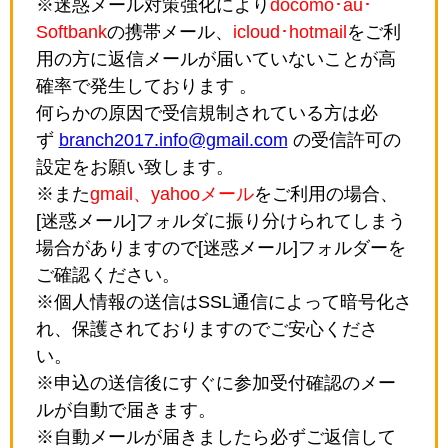
※迷惑メール対策強化により
docomo･au･
Softbank
の携帯メール、
icloud･hotmail
をご利
用の方に返信メールが届いていないことが高
確率で発生しております 。
何らかの原因で受信規制されている方は必
ず
branch2017.info@gmail.com
の受信許可の
設定をお願い致します。
※また
gmail、yahooメール
をご利用の場合、
[迷惑メール]フォルダに振り分けられてしまう
場合がありますので[迷惑メール]フォルダーを
ご確認ください。
※個人情報の送信はSSL通信によって暗号化さ
れ、保護されておりますのでご安心くださ
い。
※申込の送信後にすぐに参加受付確認のメー
ルが自動で届きます。
※自動メールが届きましたら必ずご返信して