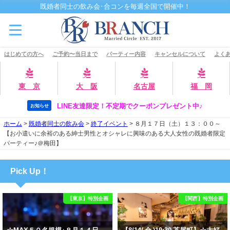
既婚者同士の飲み会･合コンを毎週全国で開催中！
はじめての方へ
ご予約〜当日まで
パーティー内容
キャンセルについて
よくあ
東 京
大 阪
名古屋
福 岡
LINE友達限定！不定期でクーポンプレゼント中♪
お知らせ
ホーム
>
既婚者同士の飲み会
>
終了イベント
>
８月１７日（土）１３：００～
【お小遣いに余裕のある紳士男性とオシャレに興味のある大人女性の既婚者限定
パーティー♪＠梅田】
Pick Up！
【東京】特別企画
【関西】特別企画