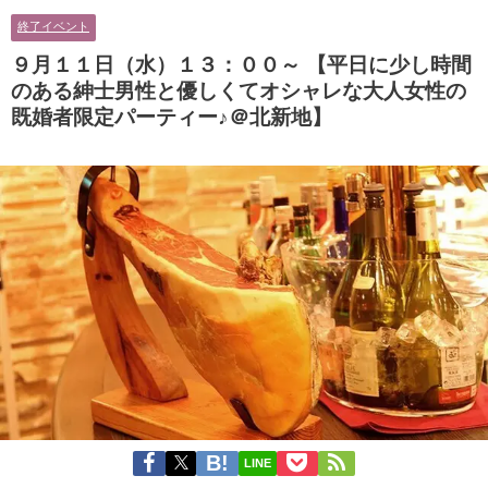
に余裕のある健康的なオシャレ男
男性とオシャレ好きで落ち着いた
終了イベント
性と美容好きで優しさのある大人
大人女性の既婚者限定ビッグパー
女性の既婚者限定ビッグパーティ
ティー♪＠茶屋町】
９月１１日（水）１３：００～ 【平日に少し時間
ー♪＠池袋】
のある紳士男性と優しくてオシャレな大人女性の
既婚者限定パーティー♪＠北新地】
LINE