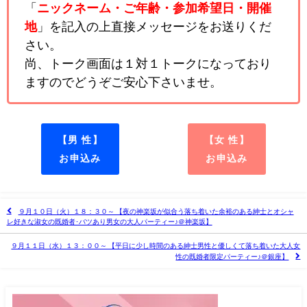
「
ニックネーム・ご年齢・参加希望日・開催
地
」を記入の上直接メッセージをお送りくだ
さい。
尚、トーク画面は１対１トークになっており
ますのでどうぞご安心下さいませ。
【男 性】
【女 性】
お申込み
お申込み
９月１０日（火）１８：３０～ 【夜の神楽坂が似合う落ち着いた余裕のある紳士とオシャ
レ好きな淑女の既婚者･バツあり男女の大人パーティー♪＠神楽坂】
９月１１日（水）１３：００～ 【平日に少し時間のある紳士男性と優しくて落ち着いた大人女
性の既婚者限定パーティー♪＠銀座】