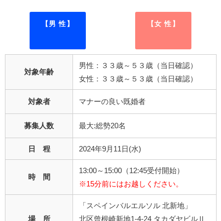
【男 性】
【女 性】
男性：３３歳～５３歳（当日確認）
対象年齢
女性：３３歳～５３歳（当日確認）
対象者
マナーの良い既婚者
募集人数
最大:総勢20名
日 程
2024年9月11日(水)
13:00～15:00（12:45受付開始）
時 間
※15分前にはお越しください。
「スペインバルエルソル 北新地」
場 所
北区曾根崎新地1-4-24 タカダヤビルⅡ