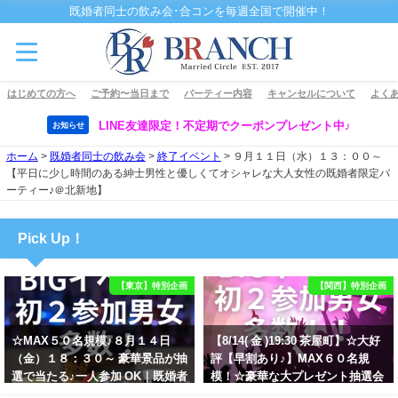
既婚者同士の飲み会･合コンを毎週全国で開催中！
はじめての方へ
ご予約〜当日まで
パーティー内容
キャンセルについて
よくあ
LINE友達限定！不定期でクーポンプレゼント中♪
お知らせ
ホーム
>
既婚者同士の飲み会
>
終了イベント
>
９月１１日（水）１３：００～
【平日に少し時間のある紳士男性と優しくてオシャレな大人女性の既婚者限定パ
ーティー♪＠北新地】
Pick Up！
【東京】特別企画
【関西】特別企画
☆MAX５０名規模♪８月１４日
【8/14( 金 )19:30 茶屋町】☆大好
（金）１８：３０～ 豪華景品が抽
評【早割あり♪】MAX６０名規
選で当たる♪一人参加 OK｜既婚者
模！☆豪華な大プレゼント抽選会
交流会｜早割受付中♪【お小遣い
あり！！【紳士的で清潔感のある