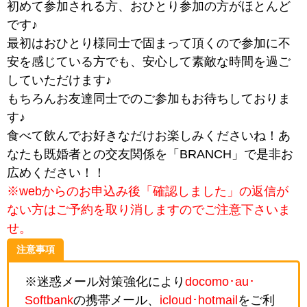
初めて参加される方、おひとり参加の方がほとんど
です♪
最初はおひとり様同士で固まって頂くので参加に不
安を感じている方でも、安心して素敵な時間を過ご
していただけます♪
もちろんお友達同士でのご参加もお待ちしておりま
す♪
食べて飲んでお好きなだけお楽しみくださいね！あ
なたも既婚者との交友関係を「BRANCH」で是非お
広めください！！
※webからのお申込み後「確認しました」の返信が
ない方はご予約を取り消しますのでご注意下さいま
せ。
注意事項
※迷惑メール対策強化により
docomo･au･
Softbank
の携帯メール、
icloud･hotmail
をご利