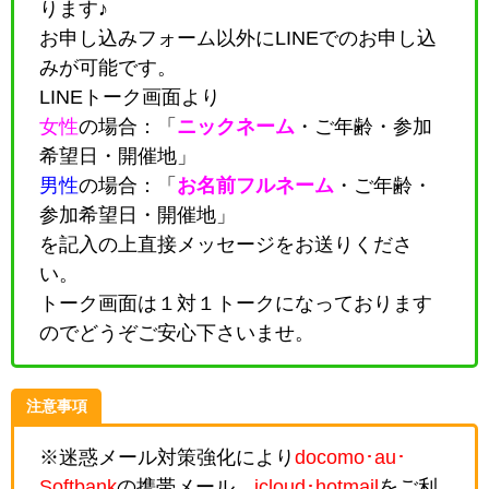
ります♪
お申し込みフォーム以外にLINEでのお申し込
みが可能です。
LINEトーク画面より
女性
の場合：「
ニックネーム
・
ご年齢・参加
希望日・開催地
」
男性
の場合：「
お名前フルネーム
・
ご年齢・
参加希望日・開催地
」
を記入の上直接メッセージをお送りくださ
い。
トーク画面は１対１トークになっております
のでどうぞご安心下さいませ。
注意事項
※迷惑メール対策強化により
docomo･au･
Softbank
の携帯メール、
icloud･hotmail
をご利