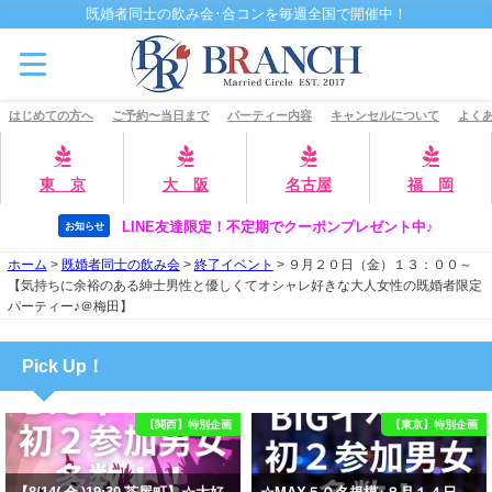
既婚者同士の飲み会･合コンを毎週全国で開催中！
はじめての方へ
ご予約〜当日まで
パーティー内容
キャンセルについて
よくあ
東 京
大 阪
名古屋
福 岡
LINE友達限定！不定期でクーポンプレゼント中♪
お知らせ
ホーム
>
既婚者同士の飲み会
>
終了イベント
>
９月２０日（金）１３：００～
【気持ちに余裕のある紳士男性と優しくてオシャレ好きな大人女性の既婚者限定
パーティー♪＠梅田】
Pick Up！
【関西】特別企画
【東京】特別企画