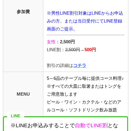
参加費
※男性LINE割引対象はLINEからお申込
みの方、または当日受付にてLINE登録
画面のご提示。
女性
：
2,500円
LINE割：
2,5
00円
→
500円
割引の詳細は
コチラ
5～6品のテーブル毎に提供コース料理♪
※すべての大皿に取箸またはトングを
MENU
ご用意致します
ビール・ワイン・カクテル・などのア
ルコール・ソフトドリンク飲み放題
LINE
※LINEお申込みすることで
自動でLINE割
とな