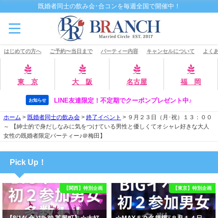
既婚者同士の飲み会･合コンを毎週全国で開催中！
はじめての方へ
ご予約〜当日まで
パーティー内容
キャンセルについて
よくあ
東 京
大 阪
名古屋
福 岡
LINE友達限定！不定期でクーポンプレゼント中♪
お知らせ
ホーム
>
既婚者同士の飲み会
>
終了イベント
>
９月２３日（月･祝）１３：００
～ 【紳士的で身だしなみに気をつけている男性と優しくてオシャレ好きな大人
女性の既婚者限定パーティー♪＠梅田】
Pick Up！
【関西】特別企画
【東京】特別企画