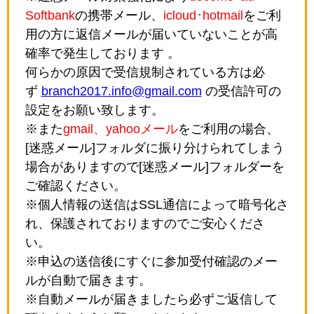
Softbank
の携帯メール、
icloud･hotmail
をご利
用の方に返信メールが届いていないことが高
確率で発生しております 。
何らかの原因で受信規制されている方は必
ず
branch2017.info@gmail.com
の受信許可の
設定をお願い致します。
※また
gmail、yahooメール
をご利用の場合、
[迷惑メール]フォルダに振り分けられてしまう
場合がありますので[迷惑メール]フォルダーを
ご確認ください。
※個人情報の送信はSSL通信によって暗号化さ
れ、保護されておりますのでご安心くださ
い。
※申込の送信後にすぐに参加受付確認のメー
ルが自動で届きます。
※自動メールが届きましたら必ずご返信して