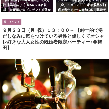
【8/14( 金 )19:30 茶屋町】☆大好
☆MAX５０名規模♪８月１４日
評【早割あり♪】MAX６０名規
（金）１８：３０～ 豪華景品が抽
模！☆豪華な大プレゼント抽選会
選で当たる♪一人参加 OK｜既婚者
あり！！【紳士的で清潔感のある
交流会｜早割受付中♪【お小遣い
男性とオシャレ好きで落ち着いた
に余裕のある健康的なオシャレ男
終了イベント
大人女性の既婚者限定ビッグパー
性と美容好きで優しさのある大人
ティー♪＠茶屋町】
女性の既婚者限定ビッグパーティ
９月２３日（月･祝）１３：００～ 【紳士的で身
ー♪＠池袋】
だしなみに気をつけている男性と優しくてオシャ
レ好きな大人女性の既婚者限定パーティー♪＠梅
田】