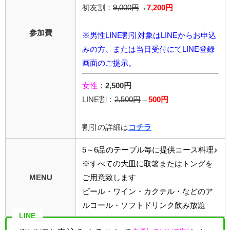
初友割：
9,000円
→
7,200円
参加費
※男性LINE割引対象はLINEからお申込
みの方、または当日受付にてLINE登録
画面のご提示。
女性
：
2,500円
LINE割：
2,5
00円
→
500円
割引の詳細は
コチラ
5～6品のテーブル毎に提供コース料理♪
※すべての大皿に取箸またはトングを
MENU
ご用意致します
ビール・ワイン・カクテル・などのア
ルコール・ソフトドリンク飲み放題
LINE