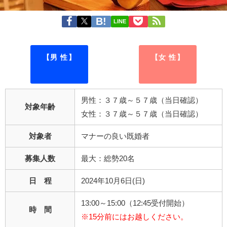
LINE
【男 性】
【女 性】
男性：３７歳～５７歳（当日確認）
対象年齢
女性：３７歳～５７歳（当日確認）
対象者
マナーの良い既婚者
募集人数
最大：総勢20名
日 程
2024年10月6日(日)
13:00～15:00（12:45受付開始）
時 間
※15分前にはお越しください。