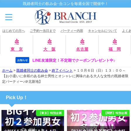
既婚者同士の飲み会･合コンを毎週全国で開催中！
はじめての方へ
ご予約〜当日まで
パーティー内容
キャンセルについて
よくあ
東 京
大 阪
名古屋
福 岡
LINE友達限定！不定期でクーポンプレゼント中♪
お知らせ
ホーム
>
既婚者同士の飲み会
>
終了イベント
>
１０月６日（日）１３：００～
【お小遣いに余裕のある紳士男性とオシャレに興味のある大人な女性の既婚者限
定パーティー♪＠北新地】
Pick Up！
【東京】特別企画
【関西】特別企画