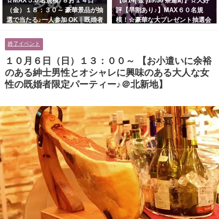
☆MAX５０名規模♪８月１４日
【8/14( 金 )19:30 茶屋町】☆大好
（金）１８：３０～ 豪華景品が抽
評【早割あり♪】MAX６０名規
選で当たる♪一人参加 OK｜既婚者
模！☆豪華な大プレゼント抽選会
交流会｜早割受付中♪【お小遣い
あり！！【紳士的で清潔感のある
に余裕のある健康的なオシャレ男
男性とオシャレ好きで落ち着いた
終了イベント
性と美容好きで優しさのある大人
大人女性の既婚者限定ビッグパー
女性の既婚者限定ビッグパーティ
ティー♪＠茶屋町】
１０月６日（日）１３：００～ 【お小遣いに余裕
ー♪＠池袋】
のある紳士男性とオシャレに興味のある大人な女
性の既婚者限定パーティー♪＠北新地】