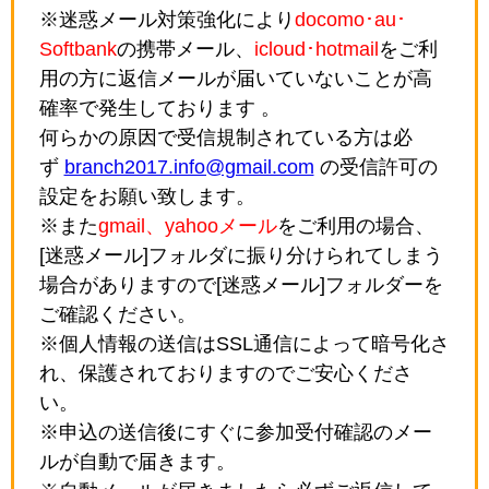
※迷惑メール対策強化により
docomo･au･
Softbank
の携帯メール、
icloud･hotmail
をご利
用の方に返信メールが届いていないことが高
確率で発生しております 。
何らかの原因で受信規制されている方は必
ず
branch2017.info@gmail.com
の受信許可の
設定をお願い致します。
※また
gmail、yahooメール
をご利用の場合、
[迷惑メール]フォルダに振り分けられてしまう
場合がありますので[迷惑メール]フォルダーを
ご確認ください。
※個人情報の送信はSSL通信によって暗号化さ
れ、保護されておりますのでご安心くださ
い。
※申込の送信後にすぐに参加受付確認のメー
ルが自動で届きます。