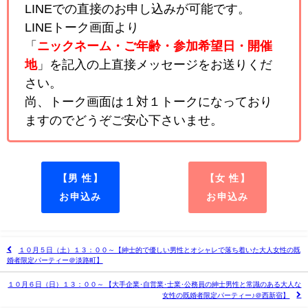
LINEでの直接のお申し込みが可能です。
LINEトーク画面より
「
ニックネーム・ご年齢・参加希望日・開催
地
」を記入の上直接メッセージをお送りくだ
さい。
尚、トーク画面は１対１トークになっており
ますのでどうぞご安心下さいませ。
【男 性】
【女 性】
お申込み
お申込み
１０月５日（土）１３：００～【紳士的で優しい男性とオシャレで落ち着いた大人女性の既
婚者限定パーティー＠淡路町】
１０月６日（日）１３：００～ 【大手企業･自営業･士業･公務員の紳士男性と常識のある大人な
女性の既婚者限定パーティー♪＠西新宿】