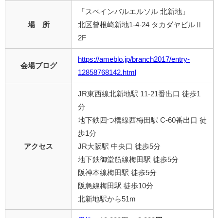
「スペインバルエルソル 北新地」
場 所
北区曾根崎新地1-4-24 タカダヤビルⅡ
2F
https://ameblo.jp/branch2017/entry-
会場ブログ
12858768142.html
JR東西線北新地駅 11-21番出口 徒歩1
分
地下鉄四つ橋線西梅田駅 C-60番出口 徒
歩1分
アクセス
JR大阪駅 中央口 徒歩5分
地下鉄御堂筋線梅田駅 徒歩5分
阪神本線梅田駅 徒歩5分
阪急線梅田駅 徒歩10分
北新地駅から51m