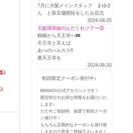
7月に大阪メインスタッフ まゆさ
ん と新店舗開拓をしたお店北
2024-08-25
大阪環状線のんだくれツアー③
鶴橋から天王寺へ🚃
天王寺と言えば
あべのハルカス‼️
裏天王寺を
2024-08-20
3迄）
初回限定クーポン発行中♪
迄）
BRANCH公式アカウントです！
限定割引やお得な情報をお届けいた
します♪
ただ今ご登録時、抽選で初回クーポ
ン発行中！
もちろん定期的なクーポンも発行致
しますので是非ご登録下さいませ！