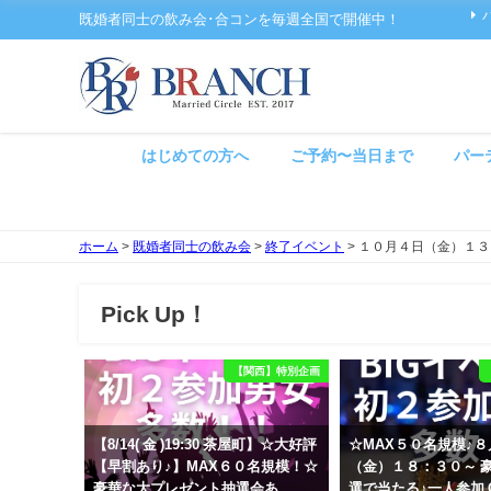
既婚者同士の飲み会･合コンを毎週全国で開催中！
はじめての方へ
ご予約〜当日まで
パー
ホーム
>
既婚者同士の飲み会
>
終了イベント
>
１０月４日（金）１３
Pick Up！
【関西】特別企画
【8/14( 金 )19:30 茶屋町】☆大好評
☆MAX５０名規模♪
【早割あり♪】MAX６０名規模！☆
（金）１８：３０～ 
豪華な大プレゼント抽選会あ
選で当たる♪一人参加 