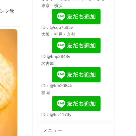
東京・横浜
ンク飲
ID：@cqu7595v
大阪・神戸・京都
ID:@bpp3848v
名古屋
ID：@fdb2084k
福岡
ID：@fuz1173y
メニュー