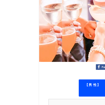
Fa
【男 性】