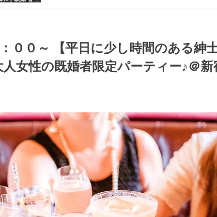
【お小遣いに
シャレ男性
ある大人女
パーティー♪
：００～ 【平日に少し時間のある紳
人女性の既婚者限定パーティー♪＠新