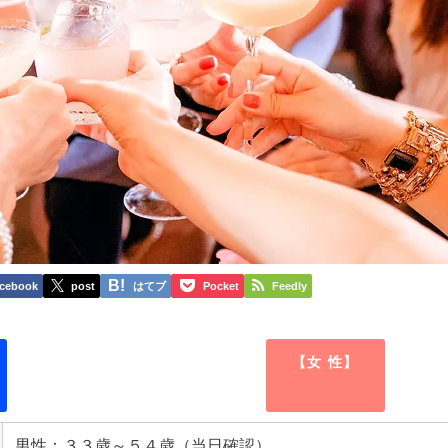
cebook
post
はてブ
Pocket
Feedly
【女 性】
男性：３３歳～５４歳（当日確認）