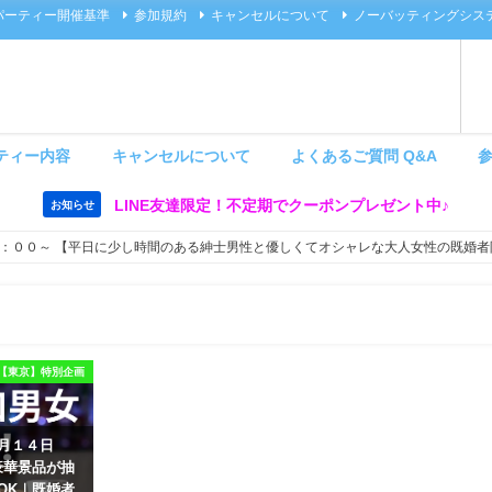
パーティー開催基準
参加規約
キャンセルについて
ノーバッティングシス
ティー内容
キャンセルについて
よくあるご質問 Q&A
LINE友達限定！不定期でクーポンプレゼント中♪
お知らせ
：００～ 【平日に少し時間のある紳士男性と優しくてオシャレな大人女性の既婚者
【東京】特別企画
８月１４日
豪華景品が抽
OK｜既婚者