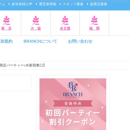
テム
参加者様の声
運営者情報
スタッフ募集
提携店募集
東 京
大 阪
名古屋
福 岡
参加規約
BRANCHについて
お問い合わせ
限定パーティー♪＠新宿東口】