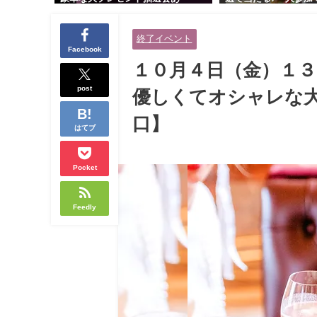
り！！【紳士的で清潔感のある男
交流会｜早割受付中♪
性とオシャレ好きで落ち着いた大
余裕のある健康的なオ
終了イベント
人女性の既婚者限定ビッグパーテ
と美容好きで優しさの
Facebook
ィー♪＠茶屋町】
性の既婚者限定ビッグ
１０月４日（金）１３
＠池袋】
post
優しくてオシャレな大
口】
はてブ
Pocket
Feedly