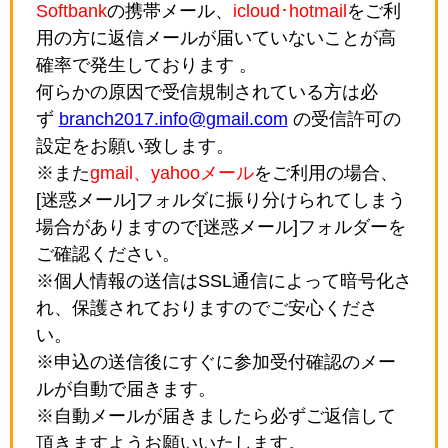
Softbank
の携帯メール、
icloud･hotmail
をご利
用の方に返信メールが届いていないことが高
確率で発生しております 。
何らかの原因で受信規制されている方は必
ず
branch2017.info@gmail.com
の受信許可の
設定をお願い致します。
※また
gmail、yahooメール
をご利用の場合、
[迷惑メール]フォルダに振り分けられてしまう
場合がありますので[迷惑メール]フォルダーを
ご確認ください。
※個人情報の送信はSSL通信によって暗号化さ
れ、保護されておりますのでご安心くださ
い。
※申込の送信後にすぐに参加受付確認のメー
ルが自動で届きます。
※自動メールが届きましたら必ずご返信して
頂きますようお願いいたします。