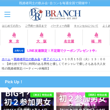
既婚者同士の飲み会･合コンを毎週全国で開催中！
はじめての方へ
ご予約〜当日まで
パーティー内容
キャンセルについて
よくあ
東 京
大 阪
名古屋
福 岡
LINE友達限定！不定期でクーポンプレゼント中♪
お知らせ
ホーム
>
既婚者同士の飲み会
>
終了イベント
>
１０月１５日（火）１３：００
～ 【紳士的で平日に時間のある男性と優しくてオシャレで優しさもある大人女
性の既婚者限定パーティー♪＠梅田】
Pick Up！
【東京】特別企画
【関西】特別企画