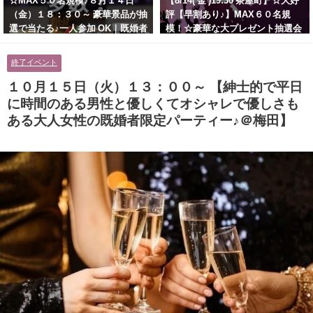
☆MAX５０名規模♪８月１４日
【8/14( 金 )19:30 茶屋町】☆大好
（金）１８：３０～ 豪華景品が抽
評【早割あり♪】MAX６０名規
選で当たる♪一人参加 OK｜既婚者
模！☆豪華な大プレゼント抽選会
交流会｜早割受付中♪【お小遣い
あり！！【紳士的で清潔感のある
に余裕のある健康的なオシャレ男
男性とオシャレ好きで落ち着いた
終了イベント
性と美容好きで優しさのある大人
大人女性の既婚者限定ビッグパー
女性の既婚者限定ビッグパーティ
ティー♪＠茶屋町】
１０月１５日（火）１３：００～ 【紳士的で平日
ー♪＠池袋】
に時間のある男性と優しくてオシャレで優しさも
ある大人女性の既婚者限定パーティー♪＠梅田】