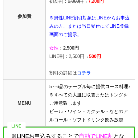
初友割：
9,000円
→
7,200円
参加費
※男性LINE割引対象はLINEからお申込
みの方、または当日受付にてLINE登録
画面のご提示。
女性
：
2,500円
LINE割：
2,5
00円
→
500円
割引の詳細は
コチラ
5～6品のテーブル毎に提供コース料理♪
※すべての大皿に取箸またはトングを
MENU
ご用意致します
ビール・ワイン・カクテル・などのア
ルコール・ソフトドリンク飲み放題
LINE
※LINEお申込みすることで
自動でLINE割
とな