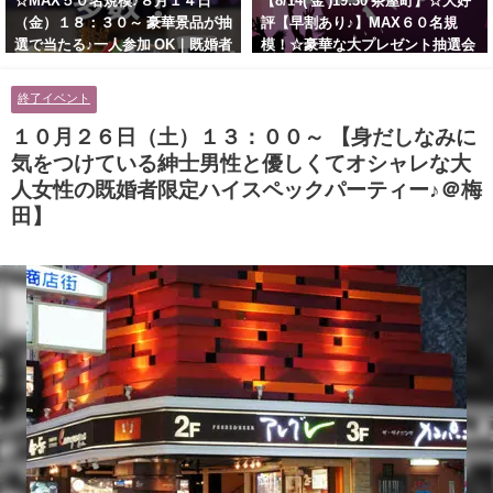
☆MAX５０名規模♪８月１４日
【8/14( 金 )19:30 茶屋町】☆大好
（金）１８：３０～ 豪華景品が抽
評【早割あり♪】MAX６０名規
選で当たる♪一人参加 OK｜既婚者
模！☆豪華な大プレゼント抽選会
交流会｜早割受付中♪【お小遣い
あり！！【紳士的で清潔感のある
に余裕のある健康的なオシャレ男
男性とオシャレ好きで落ち着いた
終了イベント
性と美容好きで優しさのある大人
大人女性の既婚者限定ビッグパー
女性の既婚者限定ビッグパーティ
ティー♪＠茶屋町】
１０月２６日（土）１３：００～ 【身だしなみに
ー♪＠池袋】
気をつけている紳士男性と優しくてオシャレな大
人女性の既婚者限定ハイスペックパーティー♪＠梅
田】