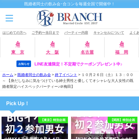
既婚者同士の飲み会･合コンを毎週全国で開催中！
はじめての方へ
ご予約〜当日まで
パーティー内容
キャンセルについて
よくあ
東 京
大 阪
名古屋
福 岡
LINE友達限定！不定期でクーポンプレゼント中♪
お知らせ
ホーム
>
既婚者同士の飲み会
>
終了イベント
>
１０月２６日（土）１３：００
～ 【身だしなみに気をつけている紳士男性と優しくてオシャレな大人女性の既
婚者限定ハイスペックパーティー♪＠梅田】
Pick Up！
【東京】特別企画
【関西】特別企画