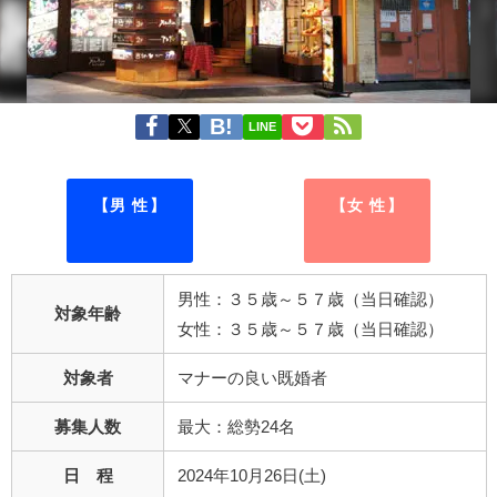
LINE
【男 性】
【女 性】
男性：３５歳～５７歳（当日確認）
対象年齢
女性：３５歳～５７歳（当日確認）
対象者
マナーの良い既婚者
募集人数
最大：総勢24名
日 程
2024年10月26日(土)