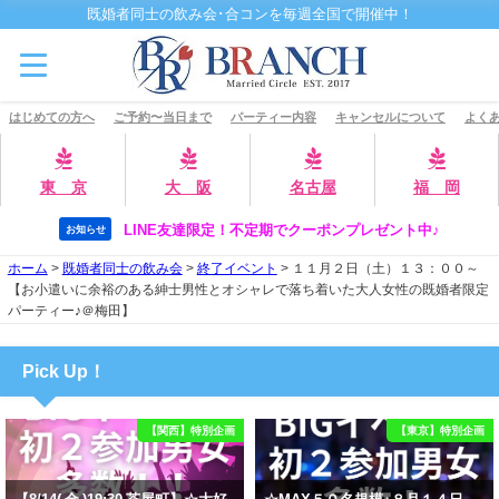
既婚者同士の飲み会･合コンを毎週全国で開催中！
はじめての方へ
ご予約〜当日まで
パーティー内容
キャンセルについて
よくあ
東 京
大 阪
名古屋
福 岡
LINE友達限定！不定期でクーポンプレゼント中♪
お知らせ
ホーム
>
既婚者同士の飲み会
>
終了イベント
>
１１月２日（土）１３：００～
【お小遣いに余裕のある紳士男性とオシャレで落ち着いた大人女性の既婚者限定
パーティー♪＠梅田】
Pick Up！
【関西】特別企画
【東京】特別企画