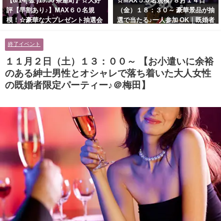
【8/14( 金 )19:30 茶屋町】☆大好
☆MAX５０名規模♪８月１４日
評【早割あり♪】MAX６０名規
（金）１８：３０～ 豪華景品が抽
模！☆豪華な大プレゼント抽選会
選で当たる♪一人参加 OK｜既婚者
あり！！【紳士的で清潔感のある
交流会｜早割受付中♪【お小遣い
男性とオシャレ好きで落ち着いた
に余裕のある健康的なオシャレ男
終了イベント
大人女性の既婚者限定ビッグパー
性と美容好きで優しさのある大人
ティー♪＠茶屋町】
女性の既婚者限定ビッグパーティ
１１月２日（土）１３：００～ 【お小遣いに余裕
ー♪＠池袋】
のある紳士男性とオシャレで落ち着いた大人女性
の既婚者限定パーティー♪＠梅田】