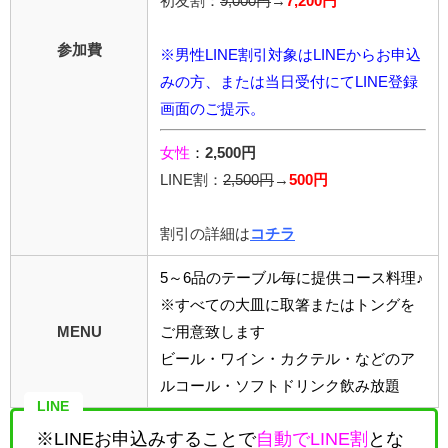
初友割：
9,000円
→
7,200円
参加費
※男性LINE割引対象はLINEからお申込
みの方、または当日受付にてLINE登録
画面のご提示。
女性
：
2,500円
LINE割：
2,5
00円
→
500円
割引の詳細は
コチラ
5～6品のテーブル毎に提供コース料理♪
※すべての大皿に取箸またはトングを
MENU
ご用意致します
ビール・ワイン・カクテル・などのア
ルコール・ソフトドリンク飲み放題
LINE
※LINEお申込みすることで
自動でLINE割
とな