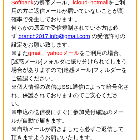
Softbank
の携帯メール、
icloud･hotmail
をご利
用の方に返信メールが届いていないことが高
確率で発生しております 。
何らかの原因で受信規制されている方は必
ず
branch2017.info@gmail.com
の受信許可の
設定をお願い致します。
※また
gmail、yahooメール
をご利用の場合、
[迷惑メール]フォルダに振り分けられてしまう
場合がありますので[迷惑メール]フォルダーを
ご確認ください。
※個人情報の送信はSSL通信によって暗号化さ
れ、保護されておりますのでご安心くださ
い。
※申込の送信後にすぐに参加受付確認のメー
ルが自動で届きます。
※自動メールが届きましたら必ずご返信して
頂きますようお願いいたします。