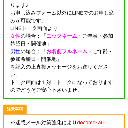
ります♪
お申し込みフォーム以外にLINEでのお申し込
みが可能です。
LINEトーク画面より
女性
の場合：「
ニックネーム
・
ご年齢・参加
希望日・開催地
」
男性
の場合：「
お名前フルネーム
・
ご年齢・
参加希望日・開催地
」
を記入の上直接メッセージをお送りくださ
い。
トーク画面は１対１トークになっております
のでどうぞご安心下さいませ。
注意事項
※迷惑メール対策強化により
docomo･au･