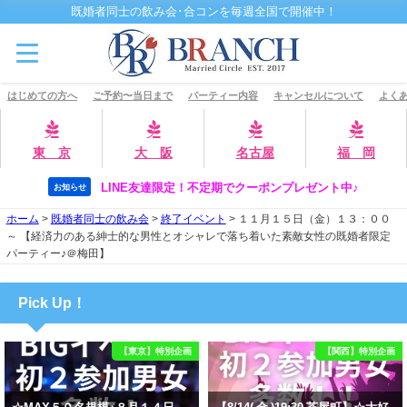
既婚者同士の飲み会･合コンを毎週全国で開催中！
はじめての方へ
ご予約〜当日まで
パーティー内容
キャンセルについて
よくあ
東 京
大 阪
名古屋
福 岡
LINE友達限定！不定期でクーポンプレゼント中♪
お知らせ
ホーム
>
既婚者同士の飲み会
>
終了イベント
>
１１月１５日（金）１３：００
～ 【経済力のある紳士的な男性とオシャレで落ち着いた素敵女性の既婚者限定
パーティー♪＠梅田】
Pick Up！
【東京】特別企画
【関西】特別企画