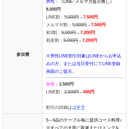
男性
：
（LINE･メルマガ提示無し）
8,000円
LINE割：9
,000円
→
7,500円
メルマガ割：9
,000円
→
7,500円
初3割：
9,000円
→
7,200円
初友割：
9,000円
→
7,200円
参加費
※男性LINE割引対象はLINEからお申込
みの方、または当日受付にてLINE登録
画面のご提示。
女性
：
2,500円
LINE割：
2,5
00円
→
500円
割引の詳細は
コチラ
5～6品のテーブル毎に提供コース料理♪
※すべての大皿に取箸またはトングを