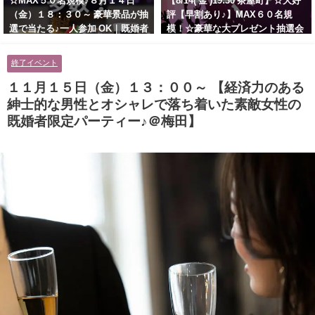
☆MAX５０名規模♪８月１４日
【8/14( 金 )19:30 茶屋町】☆大好
（金）１８：３０～ 豪華景品が抽
評【早割あり♪】MAX６０名規
選で当たる♪一人参加 OK｜既婚者
模！☆豪華な大プレゼント抽選会
交流会｜早割受付中♪【お小遣い
あり！！【紳士的で清潔感のある
に余裕のある健康的なオシャレ男
男性とオシャレ好きで落ち着いた
終了イベント
性と美容好きで優しさのある大人
大人女性の既婚者限定ビッグパー
女性の既婚者限定ビッグパーティ
ティー♪＠茶屋町】
１１月１５日（金）１３：００～ 【経済力のある
ー♪＠池袋】
紳士的な男性とオシャレで落ち着いた素敵女性の
既婚者限定パーティー♪＠梅田】