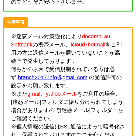
のでどうぞご安心下さいませ。
注意事項
※迷惑メール対策強化により
docomo･au･
Softbank
の携帯メール、
icloud･hotmail
をご利
用の方に返信メールが届いていないことが高
確率で発生しております 。
何らかの原因で受信規制されている方は必
ず
branch2017.info@gmail.com
の受信許可の
設定をお願い致します。
※また
gmail、yahooメール
をご利用の場合、
[迷惑メール]フォルダに振り分けられてしまう
場合がありますので[迷惑メール]フォルダーを
ご確認ください。
※個人情報の送信はSSL通信によって暗号化さ
れ、保護されておりますのでご安心くださ