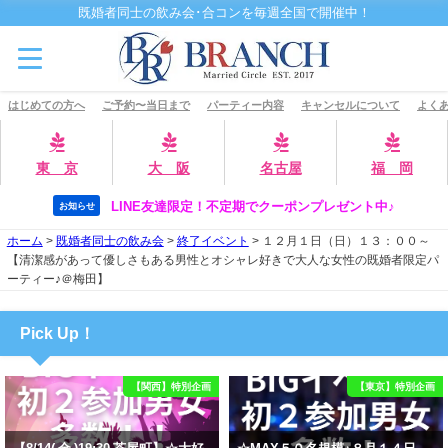
既婚者同士の飲み会･合コンを毎週全国で開催中！
はじめての方へ
ご予約〜当日まで
パーティー内容
キャンセルについて
よくあ
東 京
大 阪
名古屋
福 岡
LINE友達限定！不定期でクーポンプレゼント中♪
お知らせ
ホーム
>
既婚者同士の飲み会
>
終了イベント
>
１２月１日（日）１３：００～
【清潔感があって優しさもある男性とオシャレ好きで大人な女性の既婚者限定パ
ーティー♪＠梅田】
Pick Up！
【関西】特別企画
【東京】特別企画