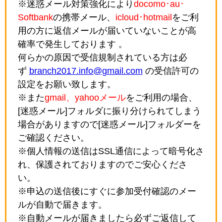
※迷惑メール対策強化により
docomo･au･
Softbank
の携帯メール、
icloud･hotmail
をご利
用の方に返信メールが届いていないことが高
確率で発生しております 。
何らかの原因で受信規制されている方は必
ず
branch2017.info@gmail.com
の受信許可の
設定をお願い致します。
※また
gmail、yahooメール
をご利用の場合、
[迷惑メール]フォルダに振り分けられてしまう
場合がありますので[迷惑メール]フォルダーを
ご確認ください。
※個人情報の送信はSSL通信によって暗号化さ
れ、保護されておりますのでご安心くださ
い。
※申込の送信後にすぐに参加受付確認のメー
ルが自動で届きます。
※自動メールが届きましたら必ずご返信して