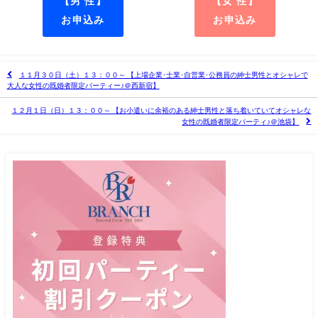
【男 性】
【女 性】
お申込み
お申込み
１１月３０日（土）１３：００～ 【上場企業･士業･自営業･公務員の紳士男性とオシャレで
大人な女性の既婚者限定パーティー♪＠西新宿】
１２月１日（日）１３：００～ 【お小遣いに余裕のある紳士男性と落ち着いていてオシャレな
女性の既婚者限定パーティ♪＠池袋】