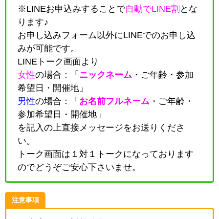
※LINEお申込みすることで
自動でLINE割
とな
ります♪
お申し込みフォーム以外にLINEでのお申し込
みが可能です。
LINEトーク画面より
女性
の場合：「
ニックネーム
・
ご年齢・参加
希望日・開催地
」
男性
の場合：「
お名前フルネーム
・
ご年齢・
参加希望日・開催地
」
を記入の上直接メッセージをお送りくださ
い。
トーク画面は１対１トークになっております
のでどうぞご安心下さいませ。
注意事項