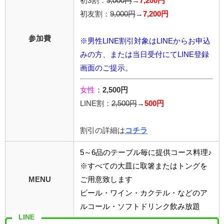
初3割：
9,000円
→
7,200円
初友割：
9,000円
→
7,200円
参加費
※男性LINE割引対象はLINEからお申込
みの方、または当日受付にてLINE登録
画面のご提示。
女性
：
2,500円
LINE割：
2,5
00円
→
500円
割引の詳細は
コチラ
5～6品のテーブル毎に提供コース料理♪
※すべての大皿に取箸またはトングを
MENU
ご用意致します
ビール・ワイン・カクテル・などのア
ルコール・ソフトドリンク飲み放題
LINE