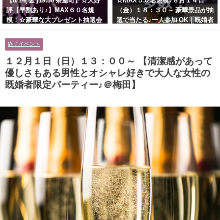
【8/14( 金 )19:30 茶屋町】☆大好
☆MAX５０名規模♪８月１４日
評【早割あり♪】MAX６０名規
（金）１８：３０～ 豪華景品が抽
模！☆豪華な大プレゼント抽選会
選で当たる♪一人参加 OK｜既婚者
あり！！【紳士的で清潔感のある
交流会｜早割受付中♪【お小遣い
男性とオシャレ好きで落ち着いた
に余裕のある健康的なオシャレ男
終了イベント
大人女性の既婚者限定ビッグパー
性と美容好きで優しさのある大人
ティー♪＠茶屋町】
女性の既婚者限定ビッグパーティ
１２月１日（日）１３：００～ 【清潔感があって
ー♪＠池袋】
優しさもある男性とオシャレ好きで大人な女性の
既婚者限定パーティー♪＠梅田】