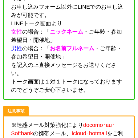
お申し込みフォーム以外にLINEでのお申し込
みが可能です。
LINEトーク画面より
女性
の場合：「
ニックネーム
・
ご年齢・参加
希望日・開催地
」
男性
の場合：「
お名前フルネーム
・
ご年齢・
参加希望日・開催地
」
を記入の上直接メッセージをお送りくださ
い。
トーク画面は１対１トークになっております
のでどうぞご安心下さいませ。
注意事項
※迷惑メール対策強化により
docomo･au･
Softbank
の携帯メール、
icloud･hotmail
をご利