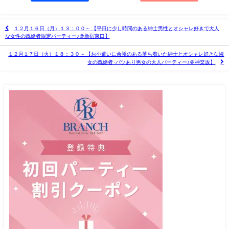
１２月１６日（月）１３：００～ 【平日に少し時間のある紳士男性とオシャレ好きで大人
な女性の既婚者限定パーティー♪＠新宿東口】
１２月１７日（火）１８：３０～ 【お小遣いに余裕のある落ち着いた紳士とオシャレ好きな淑
女の既婚者･バツあり男女の大人パーティー♪＠神楽坂】