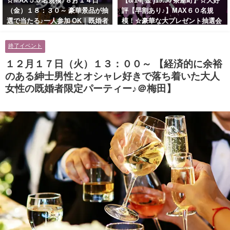
☆MAX５０名規模♪８月１４日
【8/14( 金 )19:30 茶屋町】☆大好
（金）１８：３０～ 豪華景品が抽
評【早割あり♪】MAX６０名規
選で当たる♪一人参加 OK｜既婚者
模！☆豪華な大プレゼント抽選会
交流会｜早割受付中♪【お小遣い
あり！！【紳士的で清潔感のある
に余裕のある健康的なオシャレ男
男性とオシャレ好きで落ち着いた
終了イベント
性と美容好きで優しさのある大人
大人女性の既婚者限定ビッグパー
女性の既婚者限定ビッグパーティ
ティー♪＠茶屋町】
１２月１７日（火）１３：００～ 【経済的に余裕
ー♪＠池袋】
のある紳士男性とオシャレ好きで落ち着いた大人
女性の既婚者限定パーティー♪＠梅田】