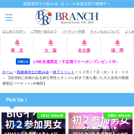
既婚者同士の飲み会･合コンを毎週全国で開催中！
はじめての方へ
ご予約〜当日まで
パーティー内容
キャンセルについて
よくあ
東 京
大 阪
名古屋
福 岡
LINE友達限定！不定期でクーポンプレゼント中♪
お知らせ
ホーム
>
既婚者同士の飲み会
>
終了イベント
>
１２月１７日（火）１３：００
～ 【経済的に余裕のある紳士男性とオシャレ好きで落ち着いた大人女性の既婚
者限定パーティー♪＠梅田】
Pick Up！
【東京】特別企画
【関西】特別企画