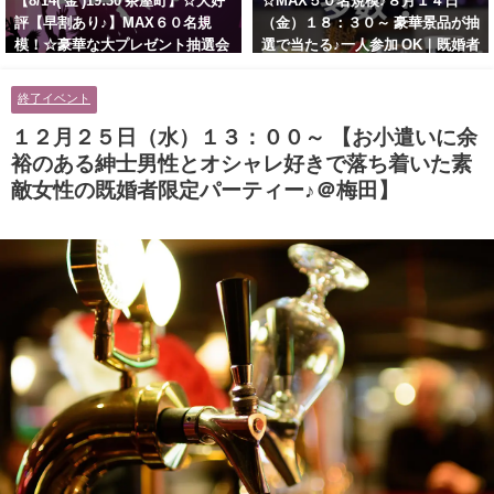
【8/14( 金 )19:30 茶屋町】☆大好
☆MAX５０名規模♪８月１４日
評【早割あり♪】MAX６０名規
（金）１８：３０～ 豪華景品が抽
模！☆豪華な大プレゼント抽選会
選で当たる♪一人参加 OK｜既婚者
あり！！【紳士的で清潔感のある
交流会｜早割受付中♪【お小遣い
男性とオシャレ好きで落ち着いた
に余裕のある健康的なオシャレ男
終了イベント
大人女性の既婚者限定ビッグパー
性と美容好きで優しさのある大人
ティー♪＠茶屋町】
女性の既婚者限定ビッグパーティ
１２月２５日（水）１３：００～ 【お小遣いに余
ー♪＠池袋】
裕のある紳士男性とオシャレ好きで落ち着いた素
敵女性の既婚者限定パーティー♪＠梅田】