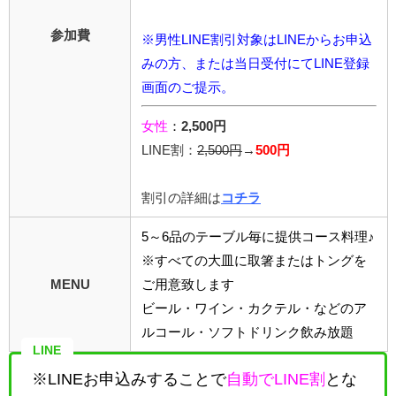
参加費
※男性LINE割引対象はLINEからお申込
みの方、または当日受付にてLINE登録
画面のご提示。
女性
：
2,500円
LINE割：
2,5
00円
→
500円
割引の詳細は
コチラ
5～6品のテーブル毎に提供コース料理♪
※すべての大皿に取箸またはトングを
MENU
ご用意致します
ビール・ワイン・カクテル・などのア
ルコール・ソフトドリンク飲み放題
LINE
※LINEお申込みすることで
自動でLINE割
とな