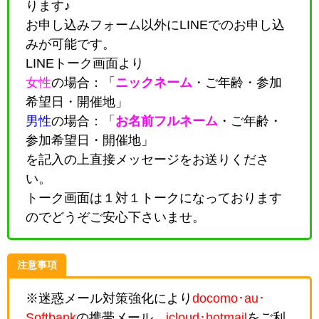
ります♪
お申し込みフォーム以外にLINEでのお申し込
みが可能です。
LINEトーク画面より
女性
の場合：「
ニックネーム
・
ご年齢・参加
希望日・開催地
」
男性
の場合：「
お名前フルネーム
・
ご年齢・
参加希望日・開催地
」
を記入の上直接メッセージをお送りくださ
い。
トーク画面は１対１トークになっております
のでどうぞご安心下さいませ。
注意事項
※迷惑メール対策強化により
docomo･au･
Softbank
の携帯メール、
icloud･hotmail
をご利