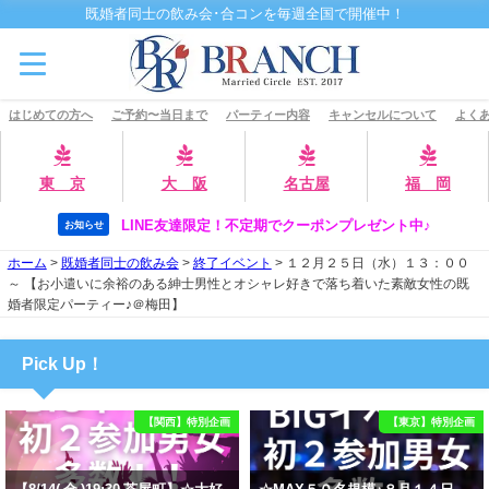
既婚者同士の飲み会･合コンを毎週全国で開催中！
はじめての方へ
ご予約〜当日まで
パーティー内容
キャンセルについて
よくあ
東 京
大 阪
名古屋
福 岡
LINE友達限定！不定期でクーポンプレゼント中♪
お知らせ
ホーム
>
既婚者同士の飲み会
>
終了イベント
>
１２月２５日（水）１３：００
～ 【お小遣いに余裕のある紳士男性とオシャレ好きで落ち着いた素敵女性の既
婚者限定パーティー♪＠梅田】
Pick Up！
【関西】特別企画
【東京】特別企画