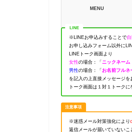
MENU
LINE
※LINEお申込みすることで
自
お申し込みフォーム以外にLI
LINEトーク画面より
女性
の場合：「
ニックネーム
男性
の場合：「
お名前フルネ
を記入の上直接メッセージを
トーク画面は１対１トークに
注意事項
※迷惑メール対策強化により
返信メールが届いていないこ