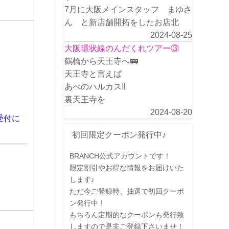
7月に大阪メインスタッフ まゆさ
ん と新店舗開拓をしたお店北
2024-08-25
大阪環状線のんだくれツアー③
鶴橋から天王寺へ🚃
天王寺と言えば
あべのハルカス‼️
裏天王寺を
2024-08-20
受付に
初回限定クーポン発行中♪
BRANCH公式アカウントです！
限定割引やお得な情報をお届けいた
します♪
ただ今ご登録時、抽選で初回クーポ
ン発行中！
もちろん定期的なクーポンも発行致
しますので是非ご登録下さいませ！