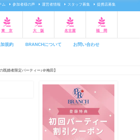
テム
参加者様の声
運営者情報
スタッフ募集
提携店募集
東 京
大 阪
名古屋
福 岡
参加規約
BRANCHについて
お問い合わせ
の既婚者限定パーティー♪＠梅田】