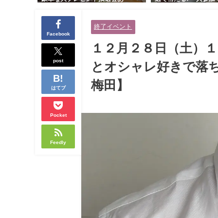
り！！【紳士的で清潔感のある男
交流会｜早割受付中♪
性とオシャレ好きで落ち着いた大
余裕のある健康的なオ
終了イベント
人女性の既婚者限定ビッグパーテ
と美容好きで優しさの
Facebook
ィー♪＠茶屋町】
性の既婚者限定ビッグ
１２月２８日（土）１
＠池袋】
post
とオシャレ好きで落ち
梅田】
はてブ
Pocket
Feedly