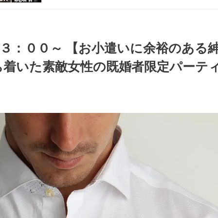
【お小遣いに
シャレ男性
ある大人女
パーティー♪
３：００～ 【お小遣いに余裕のある
着いた素敵女性の既婚者限定パーティ