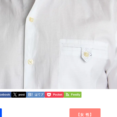
cebook
post
はてブ
Pocket
Feedly
【女 性】