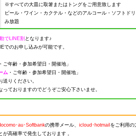
※すべての大皿に取箸またはトングをご用意致します
ビール・ワイン・カクテル・などのアルコール・ソフトドリ
み放題
動でLINE割
となります♪
NEでのお申し込みが可能です。
・
ご年齢・参加希望日・開催地
」
ーム
・
ご年齢・参加希望日・開催地
」
お送りください。
なっておりますのでどうぞご安心下さいませ。
docomo･au･Softbank
の携帯メール、
icloud･hotmail
をご利用の
とが高確率で発生しております 。