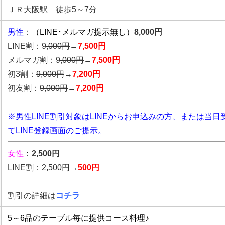
ＪＲ大阪駅 徒歩5～7分
男性
：
（LINE･メルマガ提示無し）
8,000円
LINE割：9
,000円
→
7,500円
メルマガ割：9
,000円
→
7,500円
初3割：
9,000円
→
7,200円
初友割：
9,000円
→
7,200円
※男性LINE割引対象はLINEからお申込みの方、または当日
てLINE登録画面のご提示。
女性
：
2,500円
LINE割：
2,5
00円
→
500円
割引の詳細は
コチラ
5～6品のテーブル毎に提供コース料理♪