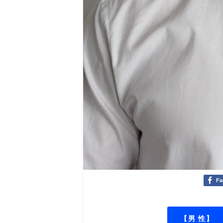
Fa
【男 性】