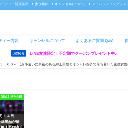
パーティー開催基準
参加規約
キャンセルについて
ノーバッティングシス
ティー内容
キャンセルについて
よくあるご質問 Q&A
LINE友達限定！不定期でクーポンプレゼント中♪
お知らせ
３：００～ 【お小遣いに余裕のある紳士男性とオシャレ好きで落ち着いた素敵女性
【東京】特別企画
８月１４日
豪華景品が抽
OK｜既婚者