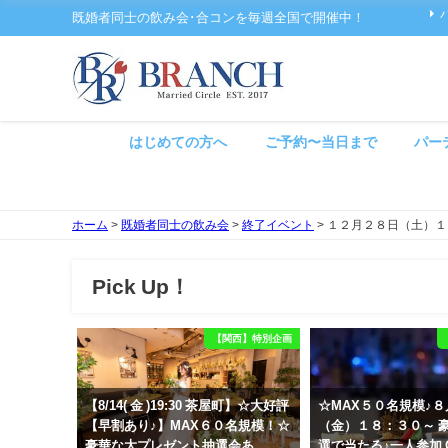
既婚者同士の飲み会･合コンを毎週全国で開催中！
はじめての方へ
ご予約〜当日まで
パー
ホーム
>
既婚者同士の飲み会
>
終了イベント
>
１２月２８日（土）１
Pick Up！
【関西】特別企画
【8/14( 金 )19:30 茶屋町】☆大好評
☆MAX５０名規模♪
【早割あり♪】MAX６０名規模！☆
（金）１８：３０～ 
豪華な大プレゼント抽選会あ
選で当たる♪一人参加 