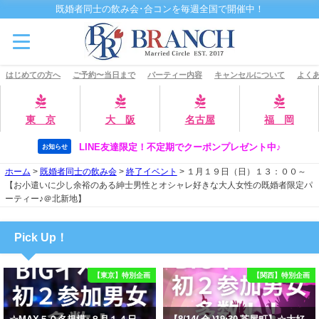
既婚者同士の飲み会･合コンを毎週全国で開催中！
はじめての方へ
ご予約〜当日まで
パーティー内容
キャンセルについて
よくあ
東 京
大 阪
名古屋
福 岡
LINE友達限定！不定期でクーポンプレゼント中♪
お知らせ
ホーム
>
既婚者同士の飲み会
>
終了イベント
>
１月１９日（日）１３：００～
【お小遣いに少し余裕のある紳士男性とオシャレ好きな大人女性の既婚者限定パ
ーティー♪＠北新地】
Pick Up！
【東京】特別企画
【関西】特別企画