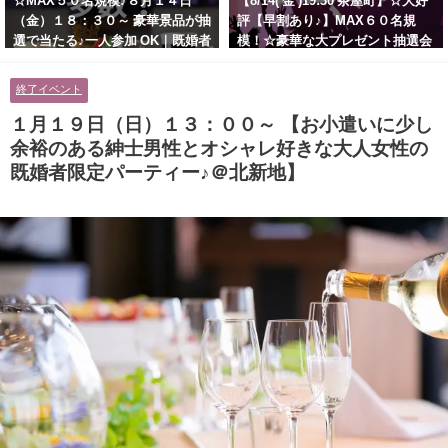
☆MAX５０名規模♪８月１４日
【8/14( 金 )19:30 茶屋町】☆大好
（金）１８：３０～ 豪華景品が抽
評【早割あり♪】MAX６０名規
選で当たる♪一人参加 OK｜既婚者
模！☆豪華な大プレゼント抽選会
交流会｜早割受付中♪【お小遣い
あり！！【紳士的で清潔感のある
に余裕のある健康的なオシャレ男
男性とオシャレ好きで落ち着いた
終了イベント
性と美容好きで優しさのある大人
大人女性の既婚者限定ビッグパー
女性の既婚者限定ビッグパーティ
ティー♪＠茶屋町】
１月１９日（日）１３：００～ 【お小遣いに少し
ー♪＠池袋】
余裕のある紳士男性とオシャレ好きな大人女性の
既婚者限定パーティー♪＠北新地】