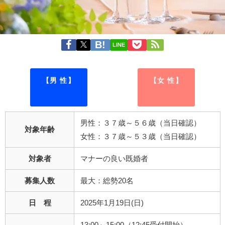
LINE
【男 性】
【女 性】
男性：３７歳～５６歳（当日確認）
対象年齢
女性：３７歳～５３歳（当日確認）
対象者
マナーの良い既婚者
募集人数
最大：総勢20名
日 程
2025年1月19日(日)
13:00～15:00（12:45受付開始）