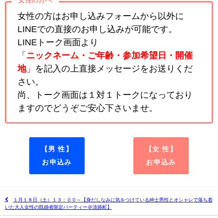
女性の方へ
女性の方はお申し込みフォームから以外に
LINEでの直接のお申し込みが可能です。
LINEトーク画面より
「
ニックネーム・ご年齢・参加希望日・開催
地
」を記入の上直接メッセージをお送りくだ
さい。
尚、トーク画面は１対１トークになっており
ますのでどうぞご安心下さいませ。
【男 性】
【女 性】
お申込み
お申込み
１月１８日（土）１３：００～【身だしなみに気をつけている紳士男性とオシャレで落ち着
いた大人女性の既婚者限定パーティー＠淡路町】