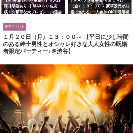
【8/14( 金 )19:30 茶屋町】☆大好
☆MAX５０名規模♪８月１４日
評【早割あり♪】MAX６０名規
（金）１８：３０～ 豪華景品が抽
模！☆豪華な大プレゼント抽選会
選で当たる♪一人参加 OK｜既婚者
あり！！【紳士的で清潔感のある
交流会｜早割受付中♪【お小遣い
男性とオシャレ好きで落ち着いた
に余裕のある健康的なオシャレ男
終了イベント
大人女性の既婚者限定ビッグパー
性と美容好きで優しさのある大人
ティー♪＠茶屋町】
女性の既婚者限定ビッグパーティ
１月２０日（月）１３：００～ 【平日に少し時間
ー♪＠池袋】
のある紳士男性とオシャレ好きな大人女性の既婚
者限定パーティー♪＠渋谷】