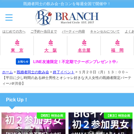
既婚者同士の飲み会･合コンを毎週全国で開催中！
はじめての方へ
ご予約〜当日まで
パーティー内容
キャンセルについて
よくあ
東 京
大 阪
名古屋
福 岡
LINE友達限定！不定期でクーポンプレゼント中♪
お知らせ
ホーム
>
既婚者同士の飲み会
>
終了イベント
>
１月２０日（月）１３：００～
【平日に少し時間のある紳士男性とオシャレ好きな大人女性の既婚者限定パーテ
ィー♪＠渋谷】
Pick Up！
【関西】特別企画
【東京】特別企画