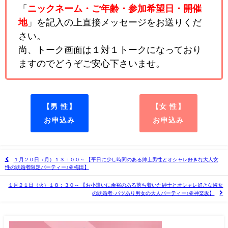
「
ニックネーム・ご年齢・参加希望日・開催
地
」を記入の上直接メッセージをお送りくだ
さい。
尚、トーク画面は１対１トークになっており
ますのでどうぞご安心下さいませ。
【男 性】
【女 性】
お申込み
お申込み
１月２０日（月）１３：００～ 【平日に少し時間のある紳士男性とオシャレ好きな大人女
性の既婚者限定パーティー♪＠梅田】
１月２１日（火）１８：３０～ 【お小遣いに余裕のある落ち着いた紳士とオシャレ好きな淑女
の既婚者･バツあり男女の大人パーティー♪＠神楽坂】