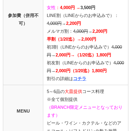
女性
：
4,000円 →
3,500円
参加費（併用不
LINE割
（LINEからのお申込みで）
：
可）
4,0
00円
→
2,200円
メルマガ割：
4,000円
→
2,200円
早割（1/20迄）→2,000円
初3割（LINEからのお申込みで）
4,000
円
→
2,000円→（1/20迄）1,800円
初友割（LINEからのお申込みで）
4,000
円
→
2,000円（1/20迄）1,800円
割引の詳細は
コチラ
5～6品の
大皿提供
コース料理
※全て個別提供
（BRANCH限定メニューとなっており
MENU
ます）
ビール・ワイン・カクテル・などのア
ルコール・ソフトドリンク飲み放題