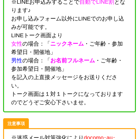
※LINEお申込みすることで
自動でLINE割
とな
ります♪
お申し込みフォーム以外にLINEでのお申し込
みが可能です。
LINEトーク画面より
女性
の場合：「
ニックネーム
・
ご年齢・参加
希望日・開催地
」
男性
の場合：「
お名前フルネーム
・
ご年齢・
参加希望日・開催地
」
を記入の上直接メッセージをお送りくださ
い。
トーク画面は１対１トークになっております
のでどうぞご安心下さいませ。
注意事項
※迷惑メール対策強化により
docomo･au･