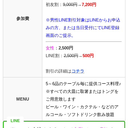
初友割：
9,000円
→
7,200円
参加費
※男性LINE割引対象はLINEからお申込
みの方、または当日受付にてLINE登録
画面のご提示。
女性
：
2,500円
LINE割：
2,5
00円
→
500円
割引の詳細は
コチラ
5～6品のテーブル毎に提供コース料理♪
※すべての大皿に取箸またはトングを
MENU
ご用意致します
ビール・ワイン・カクテル・などのア
ルコール・ソフトドリンク飲み放題
LINE