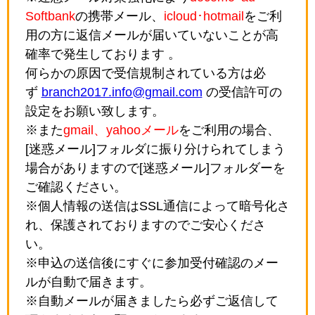
Softbank
の携帯メール、
icloud･hotmail
をご利
用の方に返信メールが届いていないことが高
確率で発生しております 。
何らかの原因で受信規制されている方は必
ず
branch2017.info@gmail.com
の受信許可の
設定をお願い致します。
※また
gmail、yahooメール
をご利用の場合、
[迷惑メール]フォルダに振り分けられてしまう
場合がありますので[迷惑メール]フォルダーを
ご確認ください。
※個人情報の送信はSSL通信によって暗号化さ
れ、保護されておりますのでご安心くださ
い。
※申込の送信後にすぐに参加受付確認のメー
ルが自動で届きます。
※自動メールが届きましたら必ずご返信して