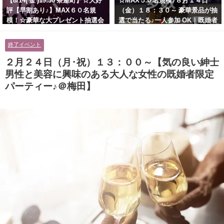
【8/14( 金 )19:30 茶屋町】☆大好
☆MAX５０名規模♪８月１４日
評【早割あり♪】MAX６０名規
（金）１８：３０～ 豪華景品が抽
模！☆豪華な大プレゼント抽選会
選で当たる♪一人参加 OK｜既婚者
あり！！【紳士的で清潔感のある
交流会｜早割受付中♪【お小遣い
男性とオシャレ好きで落ち着いた
に余裕のある健康的なオシャレ男
終了イベント
大人女性の既婚者限定ビッグパー
性と美容好きで優しさのある大人
ティー♪＠茶屋町】
女性の既婚者限定ビッグパーティ
２月２４日（月･祝）１３：００～【気の良い紳士
ー♪＠池袋】
男性と美容に興味のある大人な女性の既婚者限定
パーティー♪＠梅田】