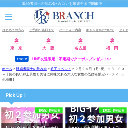
既婚者同士の飲み会･合コンを毎週全国で開催中！
はじめての方へ
ご予約〜当日まで
パーティー内容
キャンセルについて
よくあ
東 京
大 阪
名古屋
福 岡
LINE友達限定！不定期でクーポンプレゼント中♪
お知らせ
ホーム
>
既婚者同士の飲み会
>
終了イベント
>
２月２４日（月･祝）１３：００
～【気の良い紳士男性と美容に興味のある大人な女性の既婚者限定パーティー♪
＠梅田】
Pick Up！
【関西】特別企画
【東京】特別企画