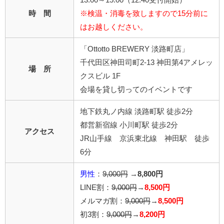
時 間
※検温・消毒を致しますので15分前に
はお越しください。
「Ottotto BREWERY 淡路町店」
千代田区神田司町2-13 神田第4アメレッ
場 所
クスビル 1F
会場を貸し切ってのイベントです
地下鉄丸ノ内線 淡路町駅 徒歩2分
都営新宿線 小川町駅 徒歩2分
アクセス
JR山手線 京浜東北線 神田駅 徒歩
6分
男性
：
9,000円
→
8,800円
LINE割：
9,000円
→
8,500円
メルマガ割：
9,000円
→
8,500円
初3割：
9,000円
→
8,200円