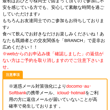
最初はおひとり様同士で固まって頂くので参加に不
安を感じている方でも、安心して素敵な時間を過ご
していただけます♪
もちろんお友達同士でのご参加もお待ちしておりま
す♪
食べて飲んでお好きなだけお楽しみくださいね！あ
なたも既婚者との交友関係を「BRANCH」で是非お
広めください！！
※webからのお申込み後「確認しました」の返信が
ない方はご予約を取り消しますのでご注意下さいま
せ。
注意事項
※迷惑メール対策強化により
docomo･au･
Softbank
の携帯メール、
icloud･hotmail
をご利
用の方に返信メールが届いていないことが高
確率で発生しております 。