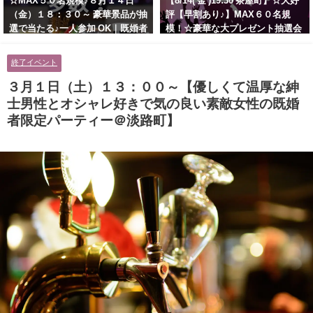
☆MAX５０名規模♪８月１４日
【8/14( 金 )19:30 茶屋町】☆大好
（金）１８：３０～ 豪華景品が抽
評【早割あり♪】MAX６０名規
選で当たる♪一人参加 OK｜既婚者
模！☆豪華な大プレゼント抽選会
交流会｜早割受付中♪【お小遣い
あり！！【紳士的で清潔感のある
に余裕のある健康的なオシャレ男
男性とオシャレ好きで落ち着いた
終了イベント
性と美容好きで優しさのある大人
大人女性の既婚者限定ビッグパー
女性の既婚者限定ビッグパーティ
ティー♪＠茶屋町】
３月１日（土）１３：００～【優しくて温厚な紳
ー♪＠池袋】
士男性とオシャレ好きで気の良い素敵女性の既婚
者限定パーティー＠淡路町】