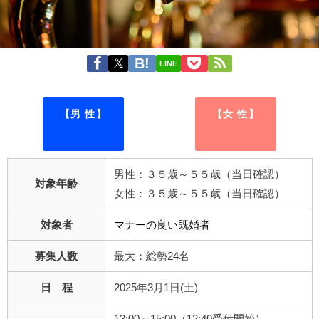
LINE
【男 性】
【女 性】
男性：３５歳～５５歳（当日確認）
対象年齢
女性：３５歳～５５歳（当日確認）
対象者
マナーの良い既婚者
募集人数
最大：総勢24名
日 程
2025年3月1日(土)
13:00～15:00（12:40受付開始）