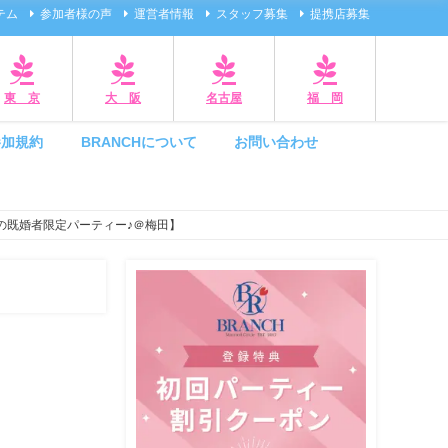
テム
参加者様の声
運営者情報
スタッフ募集
提携店募集
東 京
大 阪
名古屋
福 岡
参加規約
BRANCHについて
お問い合わせ
の既婚者限定パーティー♪＠梅田】