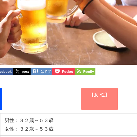
cebook
post
はてブ
Pocket
Feedly
【女 性】
男性：３２歳～５３歳
女性：３２歳～５３歳