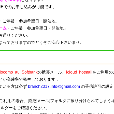
NEでのお申し込みが可能です。
・
ご年齢・参加希望日・開催地
」
ーム
・
ご年齢・参加希望日・開催地
」
お送りください。
なっておりますのでどうぞご安心下さいませ。
docomo･au･Softbank
の携帯メール、
icloud･hotmail
をご利用の
とが高確率で発生しております 。
ている方は必ず
branch2017.info@gmail.com
の受信許可の設定
ご利用の場合、[迷惑メール]フォルダに振り分けられてしまう
ォルダーをご確認ください。