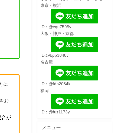
東京・横浜
ID：@cqu7595v
大阪・神戸・京都
ID:@bpp3848v
名古屋
方に
ID：@fdb2084k
福岡
をお
ID：@fuz1173y
場合が
メニュー