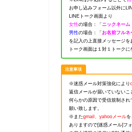
お申し込みフォーム以外にLI
LINEトーク画面より
女性
の場合：「
ニックネーム
男性
の場合：「
お名前フルネ
を記入の上直接メッセージを
トーク画面は１対１トークに
注意事項
※迷惑メール対策強化により
返信メールが届いていないこ
何らかの原因で受信規制され
願い致します。
※また
gmail、yahooメール
を
ありますので[迷惑メール]フ