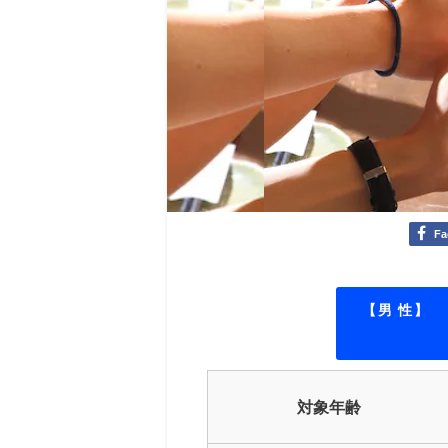
Fa
【男 性】
対象年齢