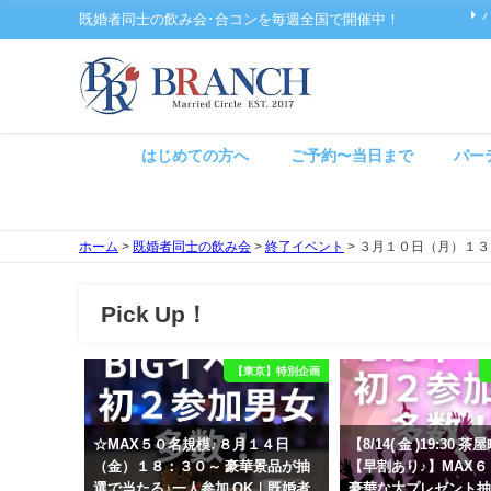
既婚者同士の飲み会･合コンを毎週全国で開催中！
はじめての方へ
ご予約〜当日まで
パー
ホーム
>
既婚者同士の飲み会
>
終了イベント
>
３月１０日（月）１３
Pick Up！
【東京】特別企画
☆MAX５０名規模♪８月１４日
【8/14( 金 )19:30
（金）１８：３０～ 豪華景品が抽
【早割あり♪】MAX
選で当たる♪一人参加 OK｜既婚者
豪華な大プレゼント抽