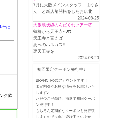
7月に大阪メインスタッフ まゆさ
ん と新店舗開拓をしたお店北
2024-08-25
大阪環状線のんだくれツアー③
受付に
鶴橋から天王寺へ🚃
天王寺と言えば
あべのハルカス‼️
裏天王寺を
2024-08-20
初回限定クーポン発行中♪
BRANCH公式アカウントです！
限定割引やお得な情報をお届けいた
します♪
ンク飲
ただ今ご登録時、抽選で初回クーポ
ン発行中！
もちろん定期的なクーポンも発行致
しますので是非ご登録下さいませ！