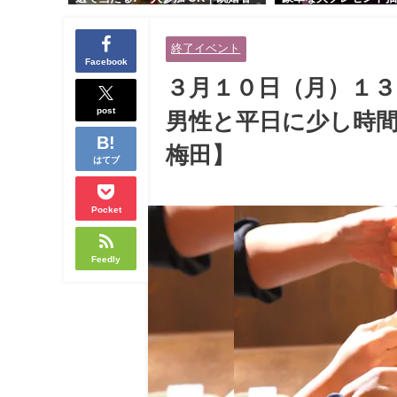
交流会｜早割受付中♪【お小遣いに
り！！【紳士的で清潔
余裕のある健康的なオシャレ男性
性とオシャレ好きで落
終了イベント
と美容好きで優しさのある大人女
人女性の既婚者限定ビ
Facebook
性の既婚者限定ビッグパーティー♪
ィー♪＠茶屋町】
３月１０日（月）１
＠池袋】
post
男性と平日に少し時間
梅田】
はてブ
Pocket
Feedly