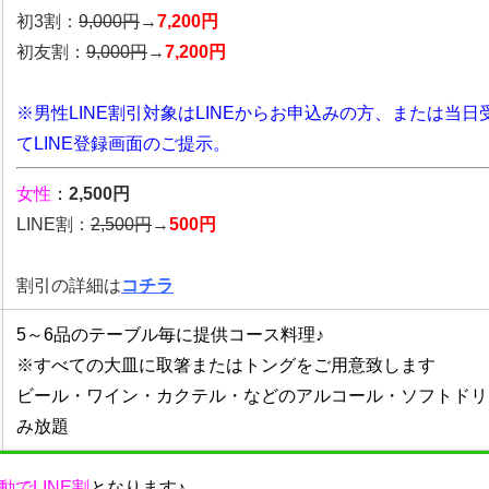
初3割：
9,000円
→
7,200円
初友割：
9,000円
→
7,200円
※男性LINE割引対象はLINEからお申込みの方、または当日
てLINE登録画面のご提示。
女性
：
2,500円
LINE割：
2,5
00円
→
500円
割引の詳細は
コチラ
5～6品のテーブル毎に提供コース料理♪
※すべての大皿に取箸またはトングをご用意致します
ビール・ワイン・カクテル・などのアルコール・ソフトドリ
み放題
動でLINE割
となります♪