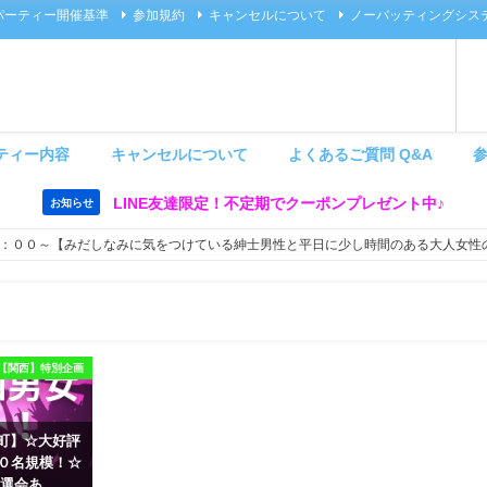
パーティー開催基準
参加規約
キャンセルについて
ノーバッティングシス
ティー内容
キャンセルについて
よくあるご質問 Q&A
LINE友達限定！不定期でクーポンプレゼント中♪
お知らせ
：００～【みだしなみに気をつけている紳士男性と平日に少し時間のある大人女性
【関西】特別企画
 茶屋町】☆大好評
６０名規模！☆
選会あ