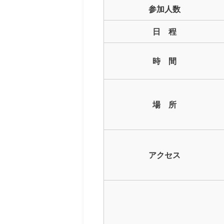
参加人数
日 程
時 間
場 所
アクセス