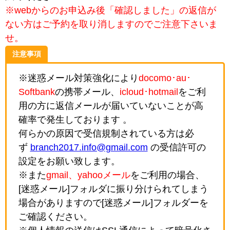
※webからのお申込み後「確認しました」の返信が
ない方はご予約を取り消しますのでご注意下さいま
せ。
注意事項
※迷惑メール対策強化により
docomo･au･
Softbank
の携帯メール、
icloud･hotmail
をご利
用の方に返信メールが届いていないことが高
確率で発生しております 。
何らかの原因で受信規制されている方は必
ず
branch2017.info@gmail.com
の受信許可の
設定をお願い致します。
※また
gmail、yahooメール
をご利用の場合、
[迷惑メール]フォルダに振り分けられてしまう
場合がありますので[迷惑メール]フォルダーを
ご確認ください。