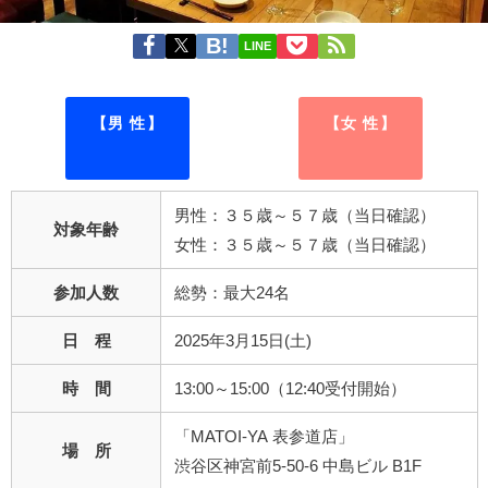
LINE
【男 性】
【女 性】
男性：３５歳～５７歳（当日確認）
対象年齢
女性：３５歳～５７歳（当日確認）
参加人数
総勢：最大24名
日 程
2025年3月15日(土)
時 間
13:00～15:00（12:40受付開始）
「MATOI-YA 表参道店」
場 所
渋谷区神宮前5-50-6 中島ビル B1F