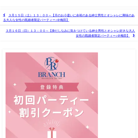
３月１５日（土）１３：００～【月のお小遣いに余裕のある紳士男性とオシャレに興味のあ
る大人な女性の既婚者限定パーティー♪＠梅田】
３月１６日（日）１３：００～【身だしなみに気をつけている紳士男性とオシャレ好きな大人
女性の既婚者限定パーティー♪＠梅田】