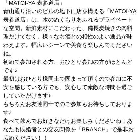
「MATOI-YA 表参道店」
青山通り沿いのビルの地下に店を構える「MATOI-YA
表参道店」は、木のぬくもりあふれるプライベート
な空間。新鮮素材にこだわった、備長炭焼きの肉料
理だけでなく、様々なお酒との相性のよい逸品が味
わえます。幅広いシーンで美食を楽しんでください
ね。
初めて参加される方、おひとり参加の方がほとんど
です♪
最初はおひとり様同士で固まって頂くので参加に不
安を感じている方でも、安心して素敵な時間を過ご
していただけます♪
もちろんお友達同士でのご参加もお待ちしておりま
す♪
食べて飲んでお好きなだけお楽しみくださいね！あ
なたも既婚者との交友関係を「BRANCH」で是非お
広めください！！