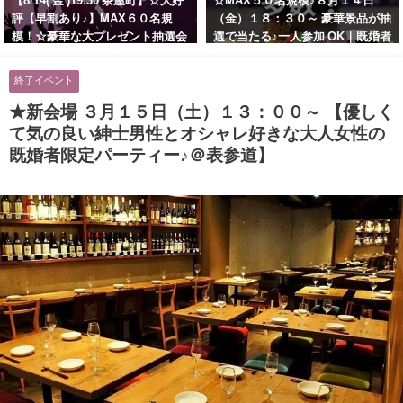
【8/14( 金 )19:30 茶屋町】☆大好
☆MAX５０名規模♪８月１４日
評【早割あり♪】MAX６０名規
（金）１８：３０～ 豪華景品が抽
模！☆豪華な大プレゼント抽選会
選で当たる♪一人参加 OK｜既婚者
あり！！【紳士的で清潔感のある
交流会｜早割受付中♪【お小遣い
男性とオシャレ好きで落ち着いた
に余裕のある健康的なオシャレ男
終了イベント
大人女性の既婚者限定ビッグパー
性と美容好きで優しさのある大人
ティー♪＠茶屋町】
女性の既婚者限定ビッグパーティ
★新会場 ３月１５日（土）１３：００～ 【優しく
ー♪＠池袋】
て気の良い紳士男性とオシャレ好きな大人女性の
既婚者限定パーティー♪＠表参道】