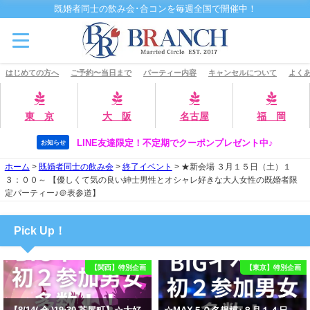
既婚者同士の飲み会･合コンを毎週全国で開催中！
はじめての方へ
ご予約〜当日まで
パーティー内容
キャンセルについて
よくあ
東 京
大 阪
名古屋
福 岡
LINE友達限定！不定期でクーポンプレゼント中♪
お知らせ
ホーム
>
既婚者同士の飲み会
>
終了イベント
>
★新会場 ３月１５日（土）１
３：００～ 【優しくて気の良い紳士男性とオシャレ好きな大人女性の既婚者限
定パーティー♪＠表参道】
Pick Up！
【関西】特別企画
【東京】特別企画