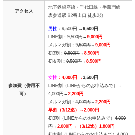
地下鉄銀座線・千代田線・半蔵門線
アクセス
表参道駅 B2番出口 徒歩2分
男性
：9,500円 →
9,500円
LINE割：9
,500円
→
9,000円
メルマガ割：9
,500円
→
9,000円
初3割：
9,500円
→
8,500円
初友割：
9,500円
→
8,500円
女性
：
4,000円 →
3,500円
参加費（併用不
LINE割
（LINEからのお申込みで）
：
可）
4,0
00円
→
2,200円
メルマガ割：
4,000円
→
2,200円
早割（3/12迄）→2,000円
初3割（LINEからのお申込みで）
4,000
円
→
2,000円→（3/12迄）1,800円
初友割（LINEからのお申込みで）
4,000