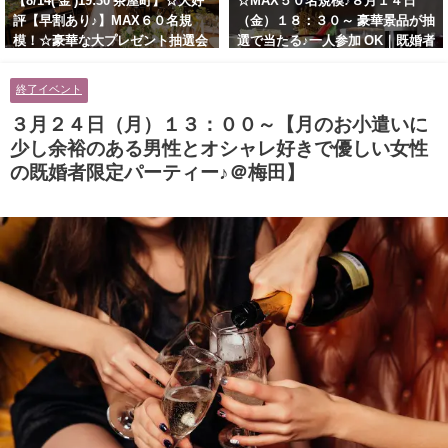
【8/14( 金 )19:30 茶屋町】☆大好
☆MAX５０名規模♪８月１４日
評【早割あり♪】MAX６０名規
（金）１８：３０～ 豪華景品が抽
模！☆豪華な大プレゼント抽選会
選で当たる♪一人参加 OK｜既婚者
あり！！【紳士的で清潔感のある
交流会｜早割受付中♪【お小遣い
男性とオシャレ好きで落ち着いた
に余裕のある健康的なオシャレ男
終了イベント
大人女性の既婚者限定ビッグパー
性と美容好きで優しさのある大人
ティー♪＠茶屋町】
女性の既婚者限定ビッグパーティ
３月２４日（月）１３：００～【月のお小遣いに
ー♪＠池袋】
少し余裕のある男性とオシャレ好きで優しい女性
の既婚者限定パーティー♪＠梅田】