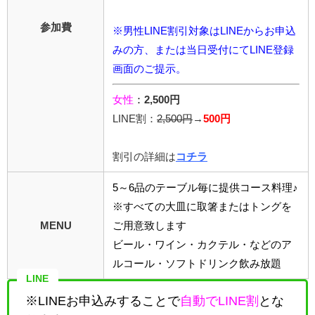
参加費
※男性LINE割引対象はLINEからお申込
みの方、または当日受付にてLINE登録
画面のご提示。
女性
：
2,500円
LINE割：
2,5
00円
→
500円
割引の詳細は
コチラ
5～6品のテーブル毎に提供コース料理♪
※すべての大皿に取箸またはトングを
MENU
ご用意致します
ビール・ワイン・カクテル・などのア
ルコール・ソフトドリンク飲み放題
LINE
※LINEお申込みすることで
自動でLINE割
とな