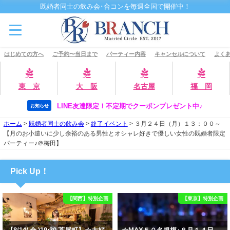
既婚者同士の飲み会･合コンを毎週全国で開催中！
はじめての方へ
ご予約〜当日まで
パーティー内容
キャンセルについて
よくあ
東 京
大 阪
名古屋
福 岡
LINE友達限定！不定期でクーポンプレゼント中♪
お知らせ
ホーム
>
既婚者同士の飲み会
>
終了イベント
>
３月２４日（月）１３：００～
【月のお小遣いに少し余裕のある男性とオシャレ好きで優しい女性の既婚者限定
パーティー♪＠梅田】
Pick Up！
【関西】特別企画
【東京】特別企画