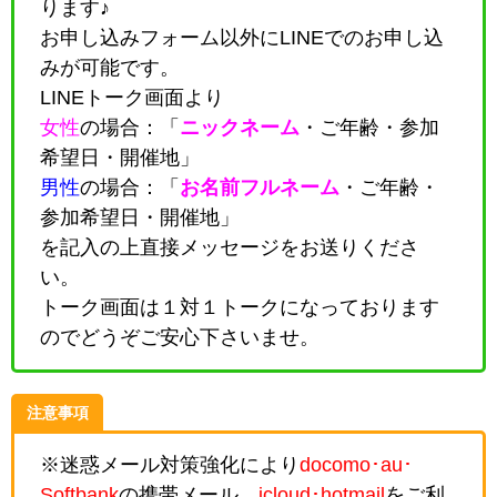
ります♪
お申し込みフォーム以外にLINEでのお申し込
みが可能です。
LINEトーク画面より
女性
の場合：「
ニックネーム
・
ご年齢・参加
希望日・開催地
」
男性
の場合：「
お名前フルネーム
・
ご年齢・
参加希望日・開催地
」
を記入の上直接メッセージをお送りくださ
い。
トーク画面は１対１トークになっております
のでどうぞご安心下さいませ。
注意事項
※迷惑メール対策強化により
docomo･au･
Softbank
の携帯メール、
icloud･hotmail
をご利