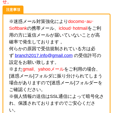
せ。
注意事項
※迷惑メール対策強化により
docomo･au･
Softbank
の携帯メール、
icloud･hotmail
をご利
用の方に返信メールが届いていないことが高
確率で発生しております 。
何らかの原因で受信規制されている方は必
ず
branch2017.info@gmail.com
の受信許可の
設定をお願い致します。
※また
gmail、yahooメール
をご利用の場合、
[迷惑メール]フォルダに振り分けられてしまう
場合がありますので[迷惑メール]フォルダーを
ご確認ください。
※個人情報の送信はSSL通信によって暗号化さ
れ、保護されておりますのでご安心くださ
い。