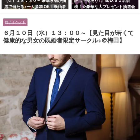
（金）１８：３０～ 豪華景品が抽
評【早割あり♪】MAX６０名規
選で当たる♪一人参加 OK｜既婚者
模！☆豪華な大プレゼント抽選会
交流会｜早割受付中♪【お小遣い
あり！！【紳士的で清潔感のある
に余裕のある健康的なオシャレ男
男性とオシャレ好きで落ち着いた
終了イベント
性と美容好きで優しさのある大人
大人女性の既婚者限定ビッグパー
女性の既婚者限定ビッグパーティ
ティー♪＠茶屋町】
６月１０日（水）１３：００～【見た目が若くて
ー♪＠池袋】
健康的な男女の既婚者限定サークル♪＠梅田】