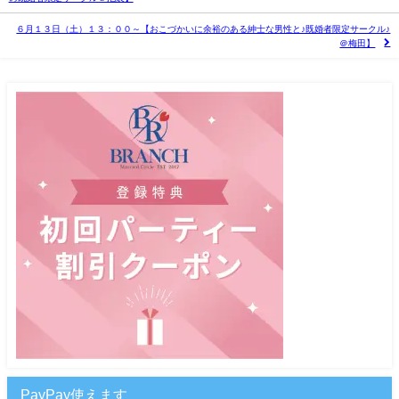
６月１３日（土）１３：００～【おこづかいに余裕のある紳士な男性と♪既婚者限定サークル♪
＠梅田】
PayPay使えます