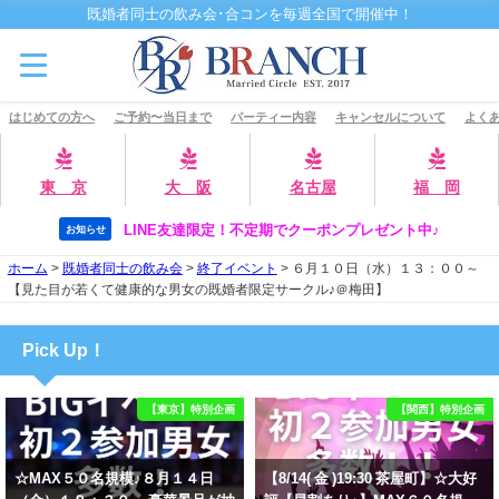
既婚者同士の飲み会･合コンを毎週全国で開催中！
はじめての方へ
ご予約〜当日まで
パーティー内容
キャンセルについて
よくあ
東 京
大 阪
名古屋
福 岡
LINE友達限定！不定期でクーポンプレゼント中♪
お知らせ
ホーム
>
既婚者同士の飲み会
>
終了イベント
>
６月１０日（水）１３：００～
【見た目が若くて健康的な男女の既婚者限定サークル♪＠梅田】
Pick Up！
【東京】特別企画
【関西】特別企画
☆MAX５０名規模♪８月１４日
【8/14( 金 )19:30 茶屋町】☆大好