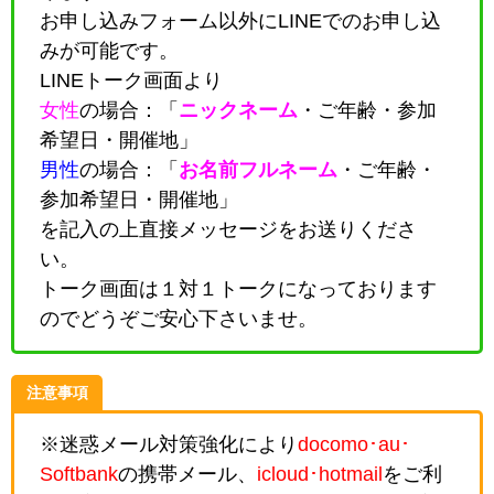
お申し込みフォーム以外にLINEでのお申し込
みが可能です。
LINEトーク画面より
女性
の場合：「
ニックネーム
・
ご年齢・参加
希望日・開催地
」
男性
の場合：「
お名前フルネーム
・
ご年齢・
参加希望日・開催地
」
を記入の上直接メッセージをお送りくださ
い。
トーク画面は１対１トークになっております
のでどうぞご安心下さいませ。
注意事項
※迷惑メール対策強化により
docomo･au･
Softbank
の携帯メール、
icloud･hotmail
をご利