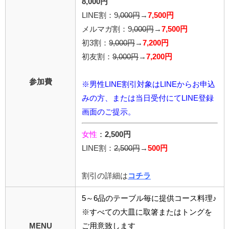
8,000円
LINE割：9
,000円
→
7,500円
メルマガ割：9
,000円
→
7,500円
初3割：
9,000円
→
7,200円
初友割：
9,000円
→
7,200円
参加費
※男性LINE割引対象はLINEからお申込
みの方、または当日受付にてLINE登録
画面のご提示。
女性
：
2,500円
LINE割：
2,5
00円
→
500円
割引の詳細は
コチラ
5～6品のテーブル毎に提供コース料理♪
※すべての大皿に取箸またはトングを
MENU
ご用意致します