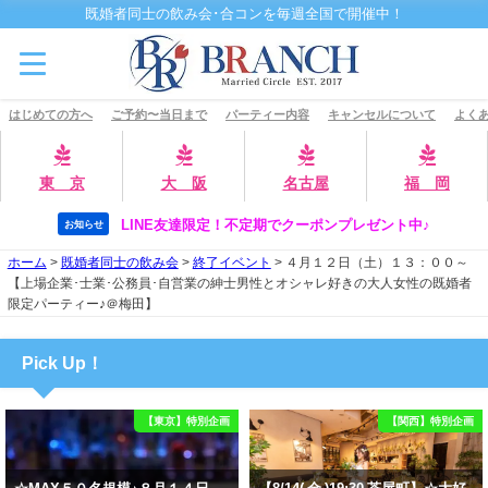
既婚者同士の飲み会･合コンを毎週全国で開催中！
はじめての方へ
ご予約〜当日まで
パーティー内容
キャンセルについて
よくあ
東 京
大 阪
名古屋
福 岡
LINE友達限定！不定期でクーポンプレゼント中♪
お知らせ
ホーム
>
既婚者同士の飲み会
>
終了イベント
>
４月１２日（土）１３：００～
【上場企業･士業･公務員･自営業の紳士男性とオシャレ好きの大人女性の既婚者
限定パーティー♪＠梅田】
Pick Up！
【東京】特別企画
【関西】特別企画