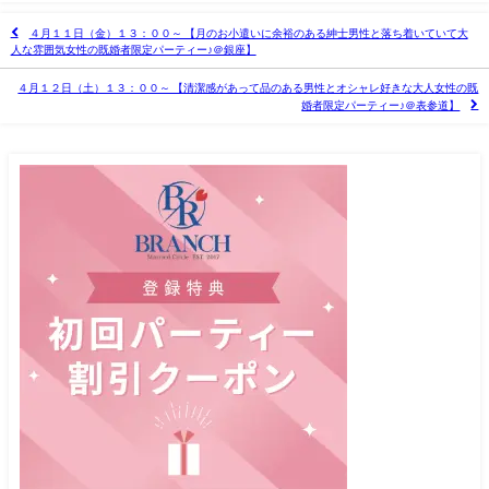
４月１１日（金）１３：００～ 【月のお小遣いに余裕のある紳士男性と落ち着いていて大
人な雰囲気女性の既婚者限定パーティー♪＠銀座】
４月１２日（土）１３：００～ 【清潔感があって品のある男性とオシャレ好きな大人女性の既
婚者限定パーティー♪＠表参道】