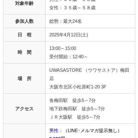
対象年齢
女性：３５歳～５８歳
参加人数
総勢：最大24名
日 程
2025年4月12日(土)
13:00～15:00
時 間
受付開始：12:40～
UWASASTORE （ウワサストア）梅田
場 所
店
大阪市北区小松原町1-20 3F
各梅田駅 徒歩5～7分
アクセス
地下鉄梅田駅 徒歩5～7分
ＪＲ大阪駅 徒歩5～7分
男性
：
（LINE･メルマガ提示無し）