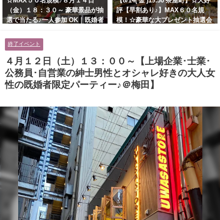
☆MAX５０名規模♪８月１４日
【8/14( 金 )19:30 茶屋町】☆大好
（金）１８：３０～ 豪華景品が抽
評【早割あり♪】MAX６０名規
選で当たる♪一人参加 OK｜既婚者
模！☆豪華な大プレゼント抽選会
交流会｜早割受付中♪【お小遣い
あり！！【紳士的で清潔感のある
に余裕のある健康的なオシャレ男
男性とオシャレ好きで落ち着いた
終了イベント
性と美容好きで優しさのある大人
大人女性の既婚者限定ビッグパー
女性の既婚者限定ビッグパーティ
ティー♪＠茶屋町】
４月１２日（土）１３：００～【上場企業･士業･
ー♪＠池袋】
公務員･自営業の紳士男性とオシャレ好きの大人女
性の既婚者限定パーティー♪＠梅田】