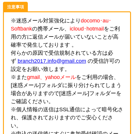
注意事項
※迷惑メール対策強化により
docomo･au･
Softbank
の携帯メール、
icloud･hotmail
をご利
用の方に返信メールが届いていないことが高
確率で発生しております 。
何らかの原因で受信規制されている方は必
ず
branch2017.info@gmail.com
の受信許可の
設定をお願い致します。
※また
gmail、yahooメール
をご利用の場合、
[迷惑メール]フォルダに振り分けられてしまう
場合がありますので[迷惑メール]フォルダーを
ご確認ください。
※個人情報の送信はSSL通信によって暗号化さ
れ、保護されておりますのでご安心くださ
い。
※申込の送信後にすぐに参加受付確認のメー