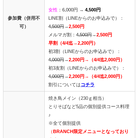
女性
：6,000円 →
4,500円
参加費（併用不
LINE割
（LINEからのお申込みで）
：
可）
4,500円
→
2,500円
メルマガ割：
4,500円
→
2,500円
早割（4/4迄→2,200円）
初3割
（LINEからのお申込みで）
：
4,000円
→
2,200円→（4/4迄2,000円）
初3友割
（LINEからのお申込みで）
：
4,000円
→
2,200円→（4/4迄2,000円）
割引については
コチラ
焼き鳥メイン（230ｇ相当）
とりそばなど5品の個別提供コース料理
♪
※全て個別提供
（
BRANCH限定メニューとなっており