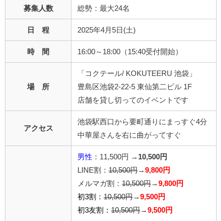
募集人数
総勢：最大24名
日 程
2025年4月5日(土)
時 間
16:00～18:00（15:40受付開始）
「コクテール/ KOKUTEERU 池袋」
場 所
豊島区池袋2-22-5 東仙第二ビル 1F
店舗を貸し切ってのイベントです
池袋駅西口から要町通りにまっすぐ4分
アクセス
中華屋さんを右に曲がってすぐ
男性
：11,500円 →
10,500
円
LINE割：
10,500円
→
9,800円
メルマガ割：
10,500円
→
9,800円
初3割：
10,500円
→
9,500円
初3友割：
10,500円
→
9,500円