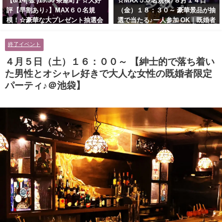
【8/14( 金 )19:30 茶屋町】☆大好
☆MAX５０名規模♪８月１４日
評【早割あり♪】MAX６０名規
（金）１８：３０～ 豪華景品が抽
模！☆豪華な大プレゼント抽選会
選で当たる♪一人参加 OK｜既婚者
あり！！【紳士的で清潔感のある
交流会｜早割受付中♪【お小遣い
男性とオシャレ好きで落ち着いた
に余裕のある健康的なオシャレ男
終了イベント
大人女性の既婚者限定ビッグパー
性と美容好きで優しさのある大人
ティー♪＠茶屋町】
女性の既婚者限定ビッグパーティ
４月５日（土）１６：００～ 【紳士的で落ち着い
ー♪＠池袋】
た男性とオシャレ好きで大人な女性の既婚者限定
パーティ♪＠池袋】