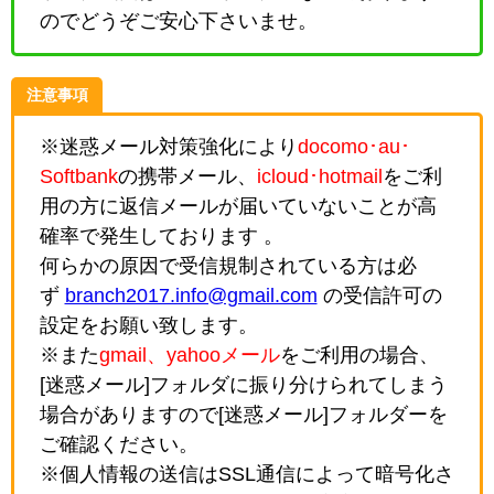
のでどうぞご安心下さいませ。
注意事項
※迷惑メール対策強化により
docomo･au･
Softbank
の携帯メール、
icloud･hotmail
をご利
用の方に返信メールが届いていないことが高
確率で発生しております 。
何らかの原因で受信規制されている方は必
ず
branch2017.info@gmail.com
の受信許可の
設定をお願い致します。
※また
gmail、yahooメール
をご利用の場合、
[迷惑メール]フォルダに振り分けられてしまう
場合がありますので[迷惑メール]フォルダーを
ご確認ください。
※個人情報の送信はSSL通信によって暗号化さ