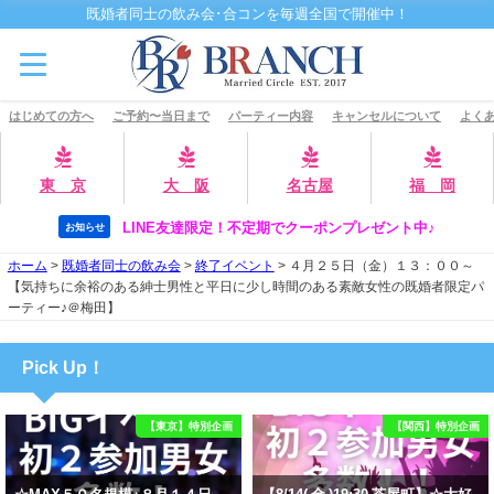
既婚者同士の飲み会･合コンを毎週全国で開催中！
はじめての方へ
ご予約〜当日まで
パーティー内容
キャンセルについて
よくあ
東 京
大 阪
名古屋
福 岡
LINE友達限定！不定期でクーポンプレゼント中♪
お知らせ
ホーム
>
既婚者同士の飲み会
>
終了イベント
>
４月２５日（金）１３：００～
【気持ちに余裕のある紳士男性と平日に少し時間のある素敵女性の既婚者限定パ
ーティー♪＠梅田】
Pick Up！
【東京】特別企画
【関西】特別企画