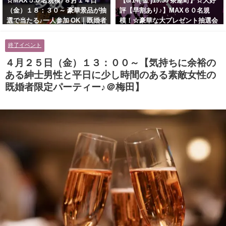
☆MAX５０名規模♪８月１４日
【8/14( 金 )19:30 茶屋町】☆大好
（金）１８：３０～ 豪華景品が抽
評【早割あり♪】MAX６０名規
選で当たる♪一人参加 OK｜既婚者
模！☆豪華な大プレゼント抽選会
交流会｜早割受付中♪【お小遣い
あり！！【紳士的で清潔感のある
に余裕のある健康的なオシャレ男
男性とオシャレ好きで落ち着いた
終了イベント
性と美容好きで優しさのある大人
大人女性の既婚者限定ビッグパー
女性の既婚者限定ビッグパーティ
ティー♪＠茶屋町】
４月２５日（金）１３：００～【気持ちに余裕の
ー♪＠池袋】
ある紳士男性と平日に少し時間のある素敵女性の
既婚者限定パーティー♪＠梅田】