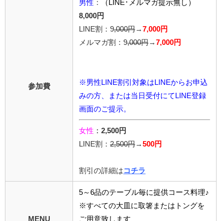
男性
：
（LINE･メルマガ提示無し）
8,000円
LINE割：9
,000円
→
7,000円
メルマガ割：9
,000円
→
7,000円
※男性LINE割引対象はLINEからお申込
参加費
みの方、または当日受付にてLINE登録
画面のご提示。
女性
：
2,500円
LINE割：
2,5
00円
→
500円
割引の詳細は
コチラ
5～6品のテーブル毎に提供コース料理♪
※すべての大皿に取箸またはトングを
MENU
ご用意致します