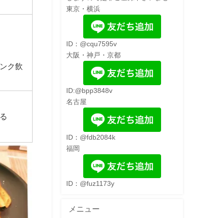
東京・横浜
ID：@cqu7595v
大阪・神戸・京都
ンク飲
ID:@bpp3848v
名古屋
る
ID：@fdb2084k
福岡
ID：@fuz1173y
メニュー