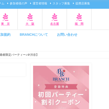
テム
参加者様の声
運営者情報
スタッフ募集
提携店募集
東 京
大 阪
名古屋
福 岡
参加規約
BRANCHについて
お問い合わせ
婚者限定パーティー♪＠渋谷】