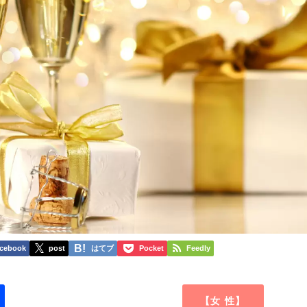
cebook
post
はてブ
Pocket
Feedly
【女 性】