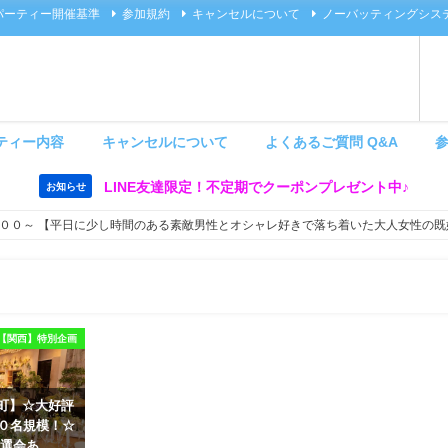
パーティー開催基準
参加規約
キャンセルについて
ノーバッティングシス
ティー内容
キャンセルについて
よくあるご質問 Q&A
LINE友達限定！不定期でクーポンプレゼント中♪
お知らせ
００～ 【平日に少し時間のある素敵男性とオシャレ好きで落ち着いた大人女性の既
【関西】特別企画
 茶屋町】☆大好評
６０名規模！☆
選会あ