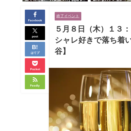
交流会｜早割受付中♪【お小遣いに
り！！【紳士的で清潔
余裕のある健康的なオシャレ男性
性とオシャレ好きで落
終了イベント
と美容好きで優しさのある大人女
人女性の既婚者限定ビ
Facebook
性の既婚者限定ビッグパーティー♪
ィー♪＠茶屋町】
５月８日（木）１３：
＠池袋】
post
シャレ好きで落ち着い
谷】
はてブ
Pocket
Feedly