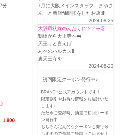
7月に大阪メインスタッフ まゆさ
7分
ん と新店舗開拓をしたお店北
2024-08-25
大阪環状線のんだくれツアー③
鶴橋から天王寺へ🚃
天王寺と言えば
あべのハルカス‼️
裏天王寺を
2024-08-20
初回限定クーポン発行中♪
BRANCH公式アカウントです！
限定割引やお得な情報をお届けいた
迄）
します♪
ただ今ご登録時、抽選で初回クーポ
ン発行中！
）1,800
もちろん定期的なクーポンも発行致
しますので是非ご登録下さいませ！