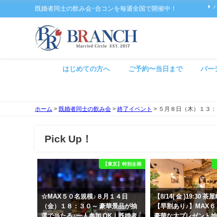
既婚者同士の飲み会･合コンを毎週全国で開催中！
はじめての方へ
ご予約〜当日まで
パー
ホーム
>
既婚者同士の飲み会
>
終了イベント
>
５月８日（木）１３：
Pick Up！
【東京】特別企画
☆MAX５０名規模♪８月１４日
【8/14( 金 )19:30
（金）１８：３０～ 豪華景品が抽
【早割あり♪】MAX
選で当たる♪一人参加 OK｜既婚者
豪華な大プレゼント抽