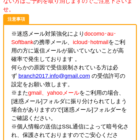
ない方はご予約を取り消しますのでご注意下さいま
せ。
注意事項
※迷惑メール対策強化により
docomo･au･
Softbank
の携帯メール、
icloud･hotmail
をご利
用の方に返信メールが届いていないことが高
確率で発生しております 。
何らかの原因で受信規制されている方は必
ず
branch2017.info@gmail.com
の受信許可の
設定をお願い致します。
※また
gmail、yahooメール
をご利用の場合、
[迷惑メール]フォルダに振り分けられてしまう
場合がありますので[迷惑メール]フォルダーを
ご確認ください。
※個人情報の送信はSSL通信によって暗号化さ
れ、保護されておりますのでご安心くださ