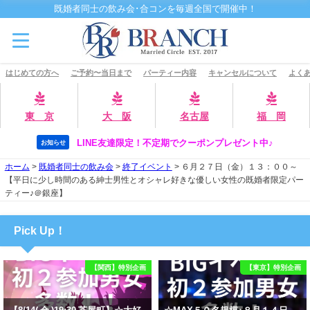
既婚者同士の飲み会･合コンを毎週全国で開催中！
はじめての方へ
ご予約〜当日まで
パーティー内容
キャンセルについて
よくあ
東 京
大 阪
名古屋
福 岡
LINE友達限定！不定期でクーポンプレゼント中♪
お知らせ
ホーム
>
既婚者同士の飲み会
>
終了イベント
>
６月２７日（金）１３：００～
【平日に少し時間のある紳士男性とオシャレ好きな優しい女性の既婚者限定パー
ティー♪＠銀座】
Pick Up！
【関西】特別企画
【東京】特別企画