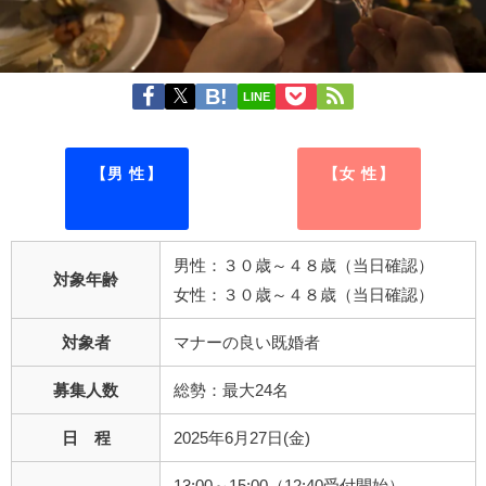
LINE
【男 性】
【女 性】
男性：３０歳～４８歳（当日確認）
対象年齢
女性：３０歳～４８歳（当日確認）
対象者
マナーの良い既婚者
募集人数
総勢：最大24名
日 程
2025年6月27日(金)
13:00～15:00（12:40受付開始）