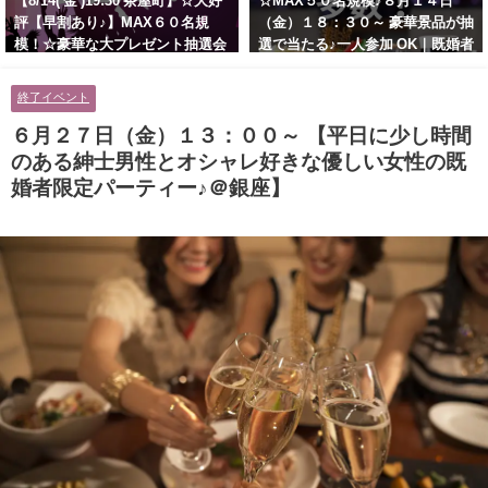
【8/14( 金 )19:30 茶屋町】☆大好
☆MAX５０名規模♪８月１４日
評【早割あり♪】MAX６０名規
（金）１８：３０～ 豪華景品が抽
模！☆豪華な大プレゼント抽選会
選で当たる♪一人参加 OK｜既婚者
あり！！【紳士的で清潔感のある
交流会｜早割受付中♪【お小遣い
男性とオシャレ好きで落ち着いた
に余裕のある健康的なオシャレ男
終了イベント
大人女性の既婚者限定ビッグパー
性と美容好きで優しさのある大人
ティー♪＠茶屋町】
女性の既婚者限定ビッグパーティ
６月２７日（金）１３：００～ 【平日に少し時間
ー♪＠池袋】
のある紳士男性とオシャレ好きな優しい女性の既
婚者限定パーティー♪＠銀座】