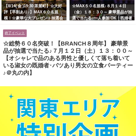
【8/14( 金 )19:30 茶屋町】☆大好
☆MAX５０名規模♪８月１４日
評【早割あり♪】MAX６０名規
（金）１８：３０～ 豪華景品が抽
模！☆豪華な大プレゼント抽選会
選で当たる♪一人参加 OK｜既婚者
あり！！【紳士的で清潔感のある
交流会｜早割受付中♪【お小遣い
男性とオシャレ好きで落ち着いた
に余裕のある健康的なオシャレ男
終了イベント
大人女性の既婚者限定ビッグパー
性と美容好きで優しさのある大人
ティー♪＠茶屋町】
女性の既婚者限定ビッグパーティ
☆総勢６０名突破！【BRANCH８周年】 豪華景
ー♪＠池袋】
品が抽選で当たる♪７月１２日（土）１３：００～
【オシャレで品のある男性と優しくて落ち着いて
いる淑女の既婚者･バツあり男女の立食パーティー
♪＠丸の内】