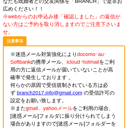
なたも既婚者との交友関係を「BRANCH」で是非お
広めください！！
※webからのお申込み後「確認しました」の返信が
ない方はご予約を取り消しますのでご注意下さいま
せ。
注意事項
※迷惑メール対策強化により
docomo･au･
Softbank
の携帯メール、
icloud･hotmail
をご利
用の方に返信メールが届いていないことが高
確率で発生しております 。
何らかの原因で受信規制されている方は必
ず
branch2017.info@gmail.com
の受信許可の
設定をお願い致します。
※また
gmail、yahooメール
をご利用の場合、
[迷惑メール]フォルダに振り分けられてしまう
場合がありますので[迷惑メール]フォルダーを