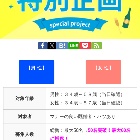
LINE
【男 性】
【女 性】
男性：３４歳～５８歳（当日確認）
対象年齢
女性：３４歳～５７歳（当日確認）
対象者
マナーの良い既婚者・バツあり
総勢：最大50名→
50
名突破！
最大60名
募集人数
に増席！