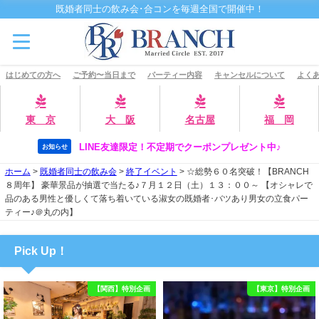
既婚者同士の飲み会･合コンを毎週全国で開催中！
はじめての方へ
ご予約〜当日まで
パーティー内容
キャンセルについて
よくあ
東 京
大 阪
名古屋
福 岡
LINE友達限定！不定期でクーポンプレゼント中♪
お知らせ
ホーム
>
既婚者同士の飲み会
>
終了イベント
>
☆総勢６０名突破！【BRANCH
８周年】 豪華景品が抽選で当たる♪７月１２日（土）１３：００～ 【オシャレで
品のある男性と優しくて落ち着いている淑女の既婚者･バツあり男女の立食パー
ティー♪＠丸の内】
Pick Up！
【関西】特別企画
【東京】特別企画