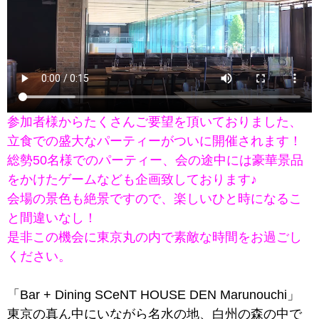
参加者様からたくさんご要望を頂いておりました、
立食での盛大なパーティーがついに開催されます！
総勢50名様でのパーティー、会の途中には豪華景品
をかけたゲームなども企画致しております♪
会場の景色も絶景ですので、楽しいひと時になるこ
と間違いなし！
是非この機会に東京丸の内で素敵な時間をお過ごし
ください。
「Bar + Dining SCeNT HOUSE DEN Marunouchi」
東京の真ん中にいながら名水の地、白州の森の中で