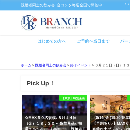
既婚者同士の飲み会･合コンを毎週全国で開催中！
はじめての方へ
ご予約〜当日まで
パー
ホーム
>
既婚者同士の飲み会
>
終了イベント
>
６月２１日（日）１３
Pick Up！
【東京】特別企画
☆MAX５０名規模♪８月１４日
【8/14( 金 )19:30
（金）１８：３０～ 豪華景品が抽
【早割あり♪】MAX
選で当たる♪一人参加 OK｜既婚者
豪華な大プレゼント抽