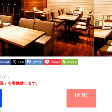
cebook
post
はてブ
Pocket
Feedly
した。
温」を実施致します。
【女 性】