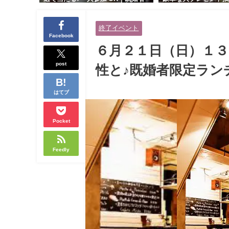
交流会｜早割受付中♪【お小遣いに
り！！【紳士的で清潔
余裕のある健康的なオシャレ男性
性とオシャレ好きで落
終了イベント
と美容好きで優しさのある大人女
人女性の既婚者限定ビ
Facebook
性の既婚者限定ビッグパーティー♪
ィー♪＠茶屋町】
６月２１日（日）１３
＠池袋】
post
性と♪既婚者限定ラン
はてブ
Pocket
Feedly