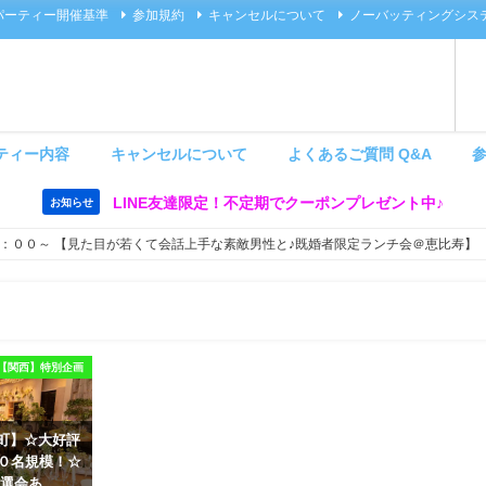
パーティー開催基準
参加規約
キャンセルについて
ノーバッティングシス
ティー内容
キャンセルについて
よくあるご質問 Q&A
LINE友達限定！不定期でクーポンプレゼント中♪
お知らせ
：００～ 【見た目が若くて会話上手な素敵男性と♪既婚者限定ランチ会＠恵比寿】
【関西】特別企画
 茶屋町】☆大好評
６０名規模！☆
選会あ