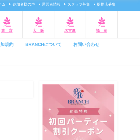
テム
参加者様の声
運営者情報
スタッフ募集
提携店募集
東 京
大 阪
名古屋
福 岡
参加規約
BRANCHについて
お問い合わせ