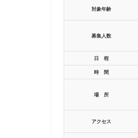
対象年齢
募集人数
日 程
時 間
場 所
アクセス