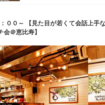
感のある男
ち着いた大
ッグパーテ
：００～ 【見た目が若くて会話上手
チ会＠恵比寿】