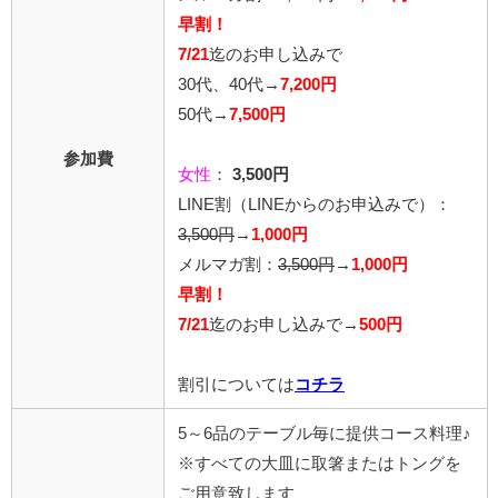
早割！
7/21
迄のお申し込みで
30代、40代→
7,200円
50代→
7,500円
参加費
女性
：
3,500円
LINE割
（LINEからのお申込みで）
：
3,500円
→
1,000円
メルマガ割：
3,500円
→
1,000円
早割！
7/21
迄のお申し込みで
→
500円
割引については
コチラ
5～6品のテーブル毎に提供コース料理♪
※すべての大皿に取箸またはトングを
ご用意致します