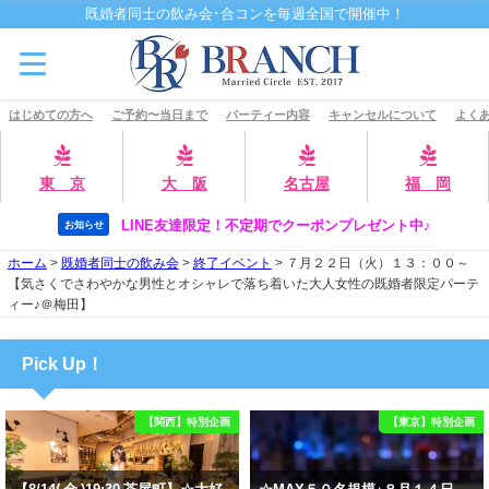
既婚者同士の飲み会･合コンを毎週全国で開催中！
はじめての方へ
ご予約〜当日まで
パーティー内容
キャンセルについて
よくあ
東 京
大 阪
名古屋
福 岡
LINE友達限定！不定期でクーポンプレゼント中♪
お知らせ
ホーム
>
既婚者同士の飲み会
>
終了イベント
>
７月２２日（火）１３：００～
【気さくでさわやかな男性とオシャレで落ち着いた大人女性の既婚者限定パーテ
ィー♪＠梅田】
Pick Up！
【関西】特別企画
【東京】特別企画