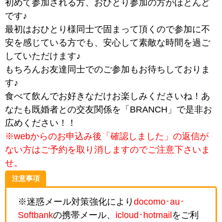
初めて参加される方、おひとり参加の方がほとんど
です♪
最初はおひとり様同士で固まって頂くので参加に不
安を感じている方でも、安心して素敵な時間を過ご
していただけます♪
もちろんお友達同士でのご参加もお待ちしておりま
す♪
食べて飲んでお好きなだけお楽しみくださいね！あ
なたも既婚者との交友関係を「BRANCH」で是非お
広めください！！
※webからのお申込み後「確認しました」の返信が
ない方はご予約を取り消しますのでご注意下さいま
せ。
注意事項
※迷惑メール対策強化により
docomo･au･
Softbank
の携帯メール、
icloud･hotmail
をご利