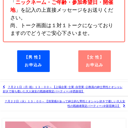
「
ニックネーム・ご年齢・参加希望日・開催
地
」を記入の上直接メッセージをお送りくだ
さい。
尚、トーク画面は１対１トークになっており
ますのでどうぞご安心下さいませ。
【男 性】
【女 性】
お申込み
お申込み
７月２１日（月･祝）１３：００～ 【上場企業･士業･自営業･公務員の紳士男性とオシャレ
好きで落ち着いた大人淑女の既婚者限定パーティー♪＠西新宿】
７月２２日（火）１３：００～ 【清潔感があって紳士的な男性とオシャレ好きで優しい大人女
性の既婚者限定パーティー♪＠新宿東口】