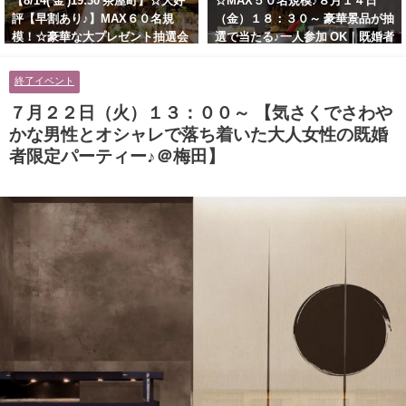
【8/14( 金 )19:30 茶屋町】☆大好
☆MAX５０名規模♪８月１４日
評【早割あり♪】MAX６０名規
（金）１８：３０～ 豪華景品が抽
模！☆豪華な大プレゼント抽選会
選で当たる♪一人参加 OK｜既婚者
あり！！【紳士的で清潔感のある
交流会｜早割受付中♪【お小遣い
男性とオシャレ好きで落ち着いた
に余裕のある健康的なオシャレ男
終了イベント
大人女性の既婚者限定ビッグパー
性と美容好きで優しさのある大人
ティー♪＠茶屋町】
女性の既婚者限定ビッグパーティ
７月２２日（火）１３：００～ 【気さくでさわや
ー♪＠池袋】
かな男性とオシャレで落ち着いた大人女性の既婚
者限定パーティー♪＠梅田】