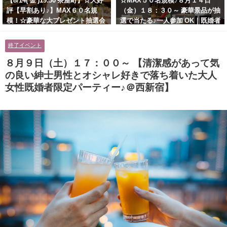
【8/14( 金 )19:30 茶屋町】☆大好
☆MAX５０名規模♪８月１４日
評【早割あり♪】MAX６０名規
（金）１８：３０～ 豪華景品が抽
模！☆豪華な大プレゼント抽選会
選で当たる♪一人参加 OK｜既婚者
あり！！【紳士的で清潔感のある
交流会｜早割受付中♪【お小遣い
男性とオシャレ好きで落ち着いた
に余裕のある健康的なオシャレ男
終了イベント
大人女性の既婚者限定ビッグパー
性と美容好きで優しさのある大人
ティー♪＠茶屋町】
女性の既婚者限定ビッグパーティ
８月９日（土）１７：００～ 【清潔感があって気
ー♪＠池袋】
の良い紳士男性とオシャレ好きで落ち着いた大人
女性既婚者限定パーティー♪＠西新宿】