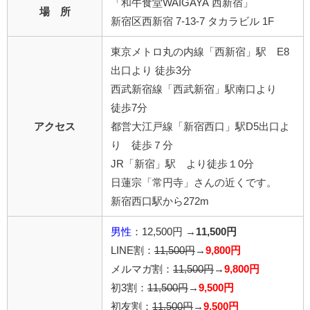
「和牛食堂WAIGAYA 西新宿」
場 所
新宿区西新宿 7-13-7 タカラビル 1F
東京メトロ丸の内線「西新宿」駅 E8
出口より 徒歩3分
西武新宿線「西武新宿」駅南口より
徒歩7分
アクセス
都営大江戸線「新宿西口」駅D5出口よ
り 徒歩７分
JR「新宿」駅 より徒歩１0分
日蓮宗「常円寺」さんの近くです。
新宿西口駅から272m
男性
：12,500円 →
11,500円
LINE割：
11,500円
→
9,800円
メルマガ割：
11,500円
→
9,800円
初3割：
11,500円
→
9,500円
初友割：
11,500円
→
9,500円