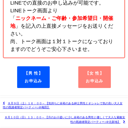
LINEでの直接のお申し込みが可能です。
LINEトーク画面より
「
ニックネーム・ご年齢・参加希望日・開催
地
」を記入の上直接メッセージをお送りくだ
さい。
尚、トーク画面は１対１トークになっており
ますのでどうぞご安心下さいませ。
【男 性】
【女 性】
お申込み
お申込み
８月９日（土）１６：００～ 【気持ちに余裕のある紳士男性とオシャレで気の良い大人女
性の既婚者限定パーティー♪＠梅田】
８月１０日（日）１３：００～ 【月のお小遣いに少し余裕のある男性と優しくて大人な素敵女
性の既婚者限定パーティー♪＠北新地】