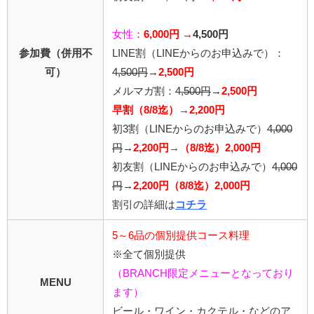
女性
：
6,000円 →
4,500円
参加費（併用不
LINE割
（LINEからのお申込みで）
：
可）
4,5
00円
→
2,500円
メルマガ割：
4,500円
→
2,500円
早割（8/8迄）→2,200円
初3割（LINEからのお申込みで）
4,000
円
→
2,200円→（8/8迄）2,000円
初友割（LINEからのお申込みで）
4,000
円
→
2,200円（8/8迄）2,000円
割引の詳細は
コチラ
5～6品の個別提供コース料理
※全て個別提供
（BRANCH限定メニューとなっており
MENU
ます）
ビール・ワイン・カクテル・などのア