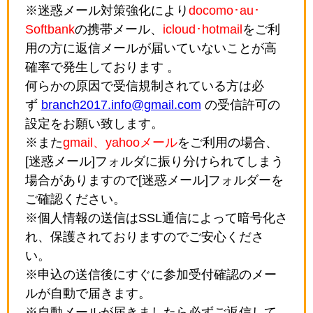
※迷惑メール対策強化により
docomo･au･
Softbank
の携帯メール、
icloud･hotmail
をご利
用の方に返信メールが届いていないことが高
確率で発生しております 。
何らかの原因で受信規制されている方は必
ず
branch2017.info@gmail.com
の受信許可の
設定をお願い致します。
※また
gmail、yahooメール
をご利用の場合、
[迷惑メール]フォルダに振り分けられてしまう
場合がありますので[迷惑メール]フォルダーを
ご確認ください。
※個人情報の送信はSSL通信によって暗号化さ
れ、保護されておりますのでご安心くださ
い。
※申込の送信後にすぐに参加受付確認のメー
ルが自動で届きます。
※自動メールが届きましたら必ずご返信して