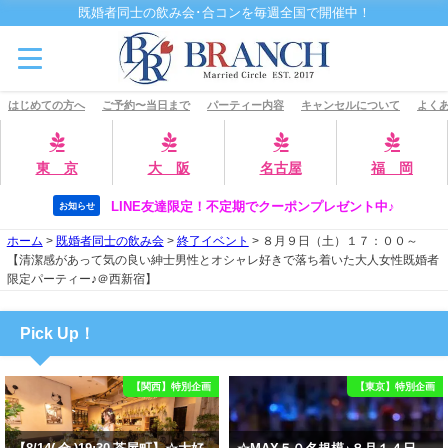
既婚者同士の飲み会･合コンを毎週全国で開催中！
はじめての方へ
ご予約〜当日まで
パーティー内容
キャンセルについて
よくあ
東 京
大 阪
名古屋
福 岡
LINE友達限定！不定期でクーポンプレゼント中♪
お知らせ
ホーム
>
既婚者同士の飲み会
>
終了イベント
>
８月９日（土）１７：００～
【清潔感があって気の良い紳士男性とオシャレ好きで落ち着いた大人女性既婚者
限定パーティー♪＠西新宿】
Pick Up！
【関西】特別企画
【東京】特別企画