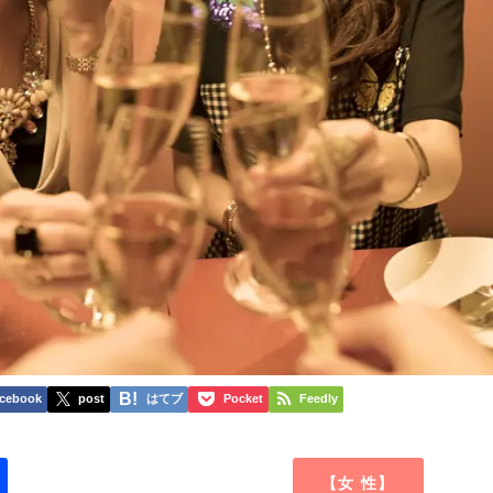
cebook
post
はてブ
Pocket
Feedly
【女 性】