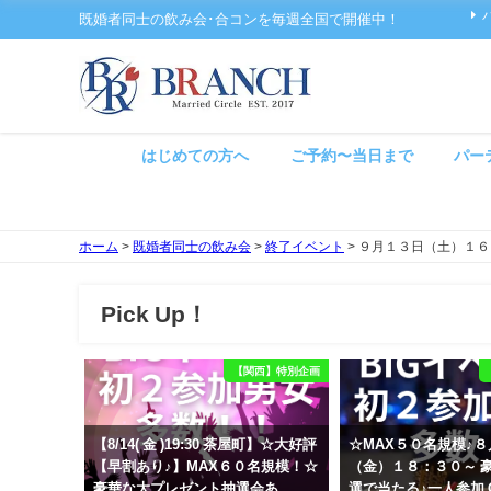
既婚者同士の飲み会･合コンを毎週全国で開催中！
はじめての方へ
ご予約〜当日まで
パー
ホーム
>
既婚者同士の飲み会
>
終了イベント
>
９月１３日（土）１６
Pick Up！
【関西】特別企画
【8/14( 金 )19:30 茶屋町】☆大好評
☆MAX５０名規模♪
【早割あり♪】MAX６０名規模！☆
（金）１８：３０～ 
豪華な大プレゼント抽選会あ
選で当たる♪一人参加 