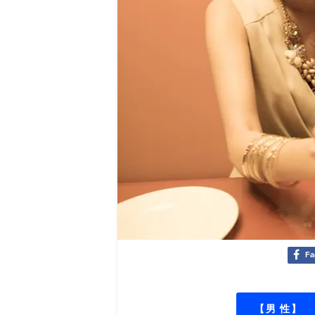
Fa
【男 性】