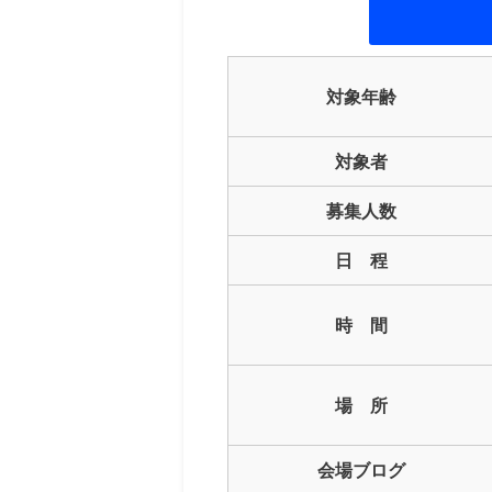
対象年齢
対象者
募集人数
日 程
時 間
場 所
会場ブログ