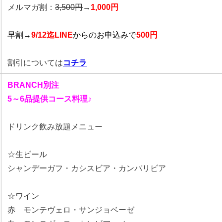
メルマガ割：
3,500円
→
1,000円
早割→
9/12迄LINE
から
のお申込みで
500円
割引については
コチラ
BRANCH別注
5～6品提供コース料理♪
ドリンク飲み放題メニュー
☆生ビール
シャンデーガフ・カシスビア・カンパリビア
☆ワイン
赤 モンテヴェロ・サンジョベーゼ