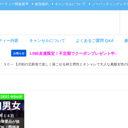
パーティー開催基準
参加規約
キャンセルについて
ノーバッティングシス
ティー内容
キャンセルについて
よくあるご質問 Q&A
LINE友達限定！不定期でクーポンプレゼント中♪
お知らせ
：３０～ 【夕刻の北新地で楽しく過ごせる紳士男性とオシャレで大人な素敵女性の
【東京】特別企画
８月１４日
豪華景品が抽
OK｜既婚者