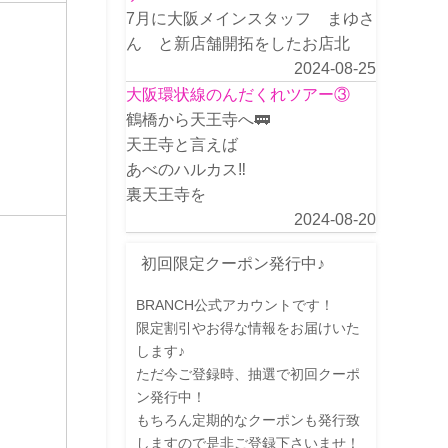
7月に大阪メインスタッフ まゆさ
ん と新店舗開拓をしたお店北
2024-08-25
大阪環状線のんだくれツアー③
鶴橋から天王寺へ🚃
天王寺と言えば
あべのハルカス‼️
裏天王寺を
2024-08-20
初回限定クーポン発行中♪
BRANCH公式アカウントです！
限定割引やお得な情報をお届けいた
します♪
ただ今ご登録時、抽選で初回クーポ
ン発行中！
もちろん定期的なクーポンも発行致
しますので是非ご登録下さいませ！