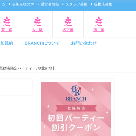
テム
参加者様の声
運営者情報
スタッフ募集
提携店募集
東 京
大 阪
名古屋
福 岡
参加規約
BRANCHについて
お問い合わせ
既婚者限定パーティー♪＠北新地】