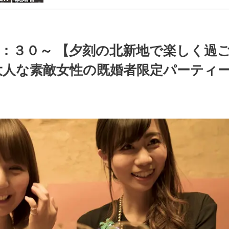
【お小遣いに
シャレ男性
ある大人女
パーティー♪
：３０～ 【夕刻の北新地で楽しく過
人な素敵女性の既婚者限定パーティー