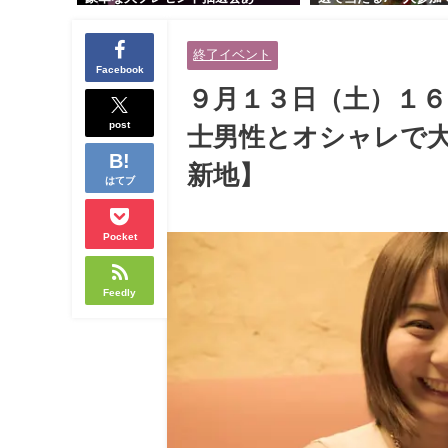
り！！【紳士的で清潔感のある男
交流会｜早割受付中♪
性とオシャレ好きで落ち着いた大
余裕のある健康的なオ
終了イベント
人女性の既婚者限定ビッグパーテ
と美容好きで優しさの
Facebook
ィー♪＠茶屋町】
性の既婚者限定ビッグ
９月１３日（土）１６
＠池袋】
post
士男性とオシャレで大
新地】
はてブ
Pocket
Feedly