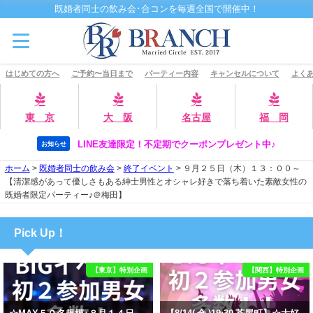
既婚者同士の飲み会･合コンを毎週全国で開催中！
はじめての方へ
ご予約〜当日まで
パーティー内容
キャンセルについて
よくあ
東 京
大 阪
名古屋
福 岡
LINE友達限定！不定期でクーポンプレゼント中♪
お知らせ
ホーム
>
既婚者同士の飲み会
>
終了イベント
>
９月２５日（木）１３：００～
【清潔感があって優しさもある紳士男性とオシャレ好きで落ち着いた素敵女性の
既婚者限定パーティー♪＠梅田】
Pick Up！
【東京】特別企画
【関西】特別企画