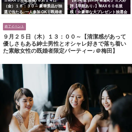
☆MAX５０名規模♪８月１４日
【8/14( 金 )19:30 茶屋町】☆大好
（金）１８：３０～ 豪華景品が抽
評【早割あり♪】MAX６０名規
選で当たる♪一人参加 OK｜既婚者
模！☆豪華な大プレゼント抽選会
交流会｜早割受付中♪【お小遣い
あり！！【紳士的で清潔感のある
に余裕のある健康的なオシャレ男
男性とオシャレ好きで落ち着いた
終了イベント
性と美容好きで優しさのある大人
大人女性の既婚者限定ビッグパー
女性の既婚者限定ビッグパーティ
ティー♪＠茶屋町】
９月２５日（木）１３：００～【清潔感があって
ー♪＠池袋】
優しさもある紳士男性とオシャレ好きで落ち着い
た素敵女性の既婚者限定パーティー♪＠梅田】