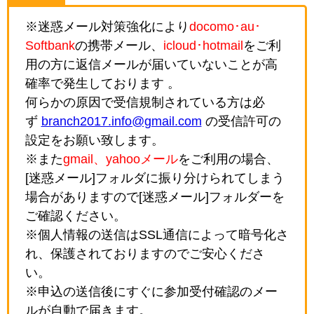
※迷惑メール対策強化により
docomo･au･
Softbank
の携帯メール、
icloud･hotmail
をご利
用の方に返信メールが届いていないことが高
確率で発生しております 。
何らかの原因で受信規制されている方は必
ず
branch2017.info@gmail.com
の受信許可の
設定をお願い致します。
※また
gmail、yahooメール
をご利用の場合、
[迷惑メール]フォルダに振り分けられてしまう
場合がありますので[迷惑メール]フォルダーを
ご確認ください。
※個人情報の送信はSSL通信によって暗号化さ
れ、保護されておりますのでご安心くださ
い。
※申込の送信後にすぐに参加受付確認のメー
ルが自動で届きます。