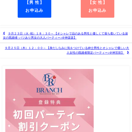
【男 性】
【女 性】
お申込み
お申込み
９月２３日（火･祝）１８：３０～ 【オシャレで品のある男性と優しくて落ち着いている淑
女の既婚者･バツあり男女の大人パーティー♪＠神楽坂】
９月２５日（木）１２：００～ 【身だしなみに気をつけている紳士男性とオシャレで優しい大
人女性の既婚者限定パーティー♪＠神宮前】