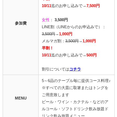
10/11
迄のお申し込みで→
7,500円
女性
：
3,500円
参加費
LINE割
（LINEからのお申込みで）
：
3,500円
→
1,000円
メルマガ割：
3,500円
→
1,000円
早割！
10/11
迄のお申し込みで
→
500円
割引については
コチラ
5～6品のテーブル毎に提供コース料理♪
※すべての大皿に取箸またはトングを
ご用意致します
MENU
ビール・ワイン・カクテル・などのア
ルコール・ソフトドリンク飲み放題
ド
リンク飲み放題メニュー