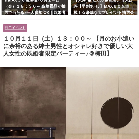
☆MAX５０名規模♪８月１４日
【8/14( 金 )19:30 茶屋町】☆大好
（金）１８：３０～ 豪華景品が抽
評【早割あり♪】MAX６０名規
選で当たる♪一人参加 OK｜既婚者
模！☆豪華な大プレゼント抽選会
交流会｜早割受付中♪【お小遣い
あり！！【紳士的で清潔感のある
に余裕のある健康的なオシャレ男
男性とオシャレ好きで落ち着いた
終了イベント
性と美容好きで優しさのある大人
大人女性の既婚者限定ビッグパー
女性の既婚者限定ビッグパーティ
ティー♪＠茶屋町】
１０月１１日（土）１３：００～ 【月のお小遣い
ー♪＠池袋】
に余裕のある紳士男性とオシャレ好きで優しい大
人女性の既婚者限定パーティー♪＠梅田】