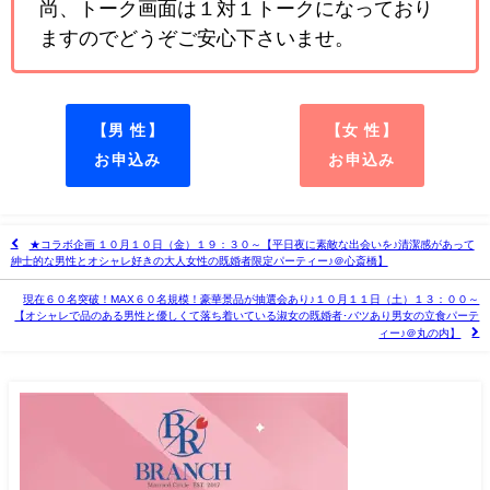
尚、トーク画面は１対１トークになっており
ますのでどうぞご安心下さいませ。
【男 性】
【女 性】
お申込み
お申込み
★コラボ企画 １０月１０日（金）１９：３０～【平日夜に素敵な出会いを♪清潔感があって
紳士的な男性とオシャレ好きの大人女性の既婚者限定パーティー♪＠心斎橋】
現在６０名突破！MAX６０名規模！豪華景品が抽選会あり♪１０月１１日（土）１３：００～
【オシャレで品のある男性と優しくて落ち着いている淑女の既婚者･バツあり男女の立食パーテ
ィー♪＠丸の内】