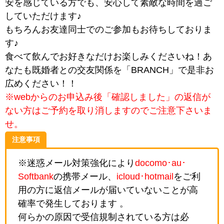
安を感じている方でも、安心して素敵な時間を過ご
していただけます♪
もちろんお友達同士でのご参加もお待ちしておりま
す♪
食べて飲んでお好きなだけお楽しみくださいね！あ
なたも既婚者との交友関係を「BRANCH」で是非お
広めください！！
※webからのお申込み後「確認しました」の返信が
ない方はご予約を取り消しますのでご注意下さいま
せ。
注意事項
※迷惑メール対策強化により
docomo･au･
Softbank
の携帯メール、
icloud･hotmail
をご利
用の方に返信メールが届いていないことが高
確率で発生しております 。
何らかの原因で受信規制されている方は必