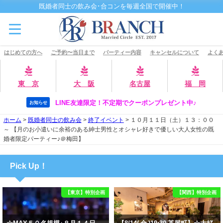
既婚者同士の飲み会･合コンを毎週全国で開催中！
はじめての方へ
ご予約〜当日まで
パーティー内容
キャンセルについて
よくあ
東 京
大 阪
名古屋
福 岡
LINE友達限定！不定期でクーポンプレゼント中♪
お知らせ
ホーム
>
既婚者同士の飲み会
>
終了イベント
>
１０月１１日（土）１３：００
～ 【月のお小遣いに余裕のある紳士男性とオシャレ好きで優しい大人女性の既
婚者限定パーティー♪＠梅田】
Pick Up！
【東京】特別企画
【関西】特別企画