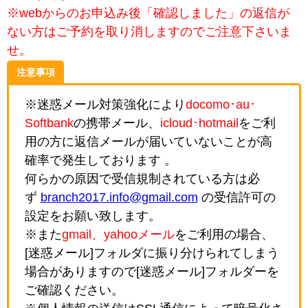
※webからのお申込み後「確認しました」の返信が
ない方はご予約を取り消しますのでご注意下さいま
せ。
注意事項
※迷惑メール対策強化により
docomo･au･
Softbank
の携帯メール、
icloud･hotmail
をご利
用の方に返信メールが届いていないことが高
確率で発生しております 。
何らかの原因で受信規制されている方は必
ず
branch2017.info@gmail.com
の受信許可の
設定をお願い致します。
※また
gmail、yahooメール
をご利用の場合、
[迷惑メール]フォルダに振り分けられてしまう
場合がありますので[迷惑メール]フォルダーを
ご確認ください。