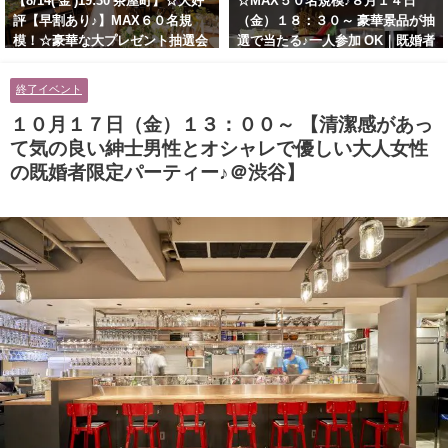
【8/14( 金 )19:30 茶屋町】☆大好
☆MAX５０名規模♪８月１４日
評【早割あり♪】MAX６０名規
（金）１８：３０～ 豪華景品が抽
模！☆豪華な大プレゼント抽選会
選で当たる♪一人参加 OK｜既婚者
あり！！【紳士的で清潔感のある
交流会｜早割受付中♪【お小遣い
男性とオシャレ好きで落ち着いた
に余裕のある健康的なオシャレ男
終了イベント
大人女性の既婚者限定ビッグパー
性と美容好きで優しさのある大人
ティー♪＠茶屋町】
女性の既婚者限定ビッグパーティ
１０月１７日（金）１３：００～ 【清潔感があっ
ー♪＠池袋】
て気の良い紳士男性とオシャレで優しい大人女性
の既婚者限定パーティー♪＠渋谷】