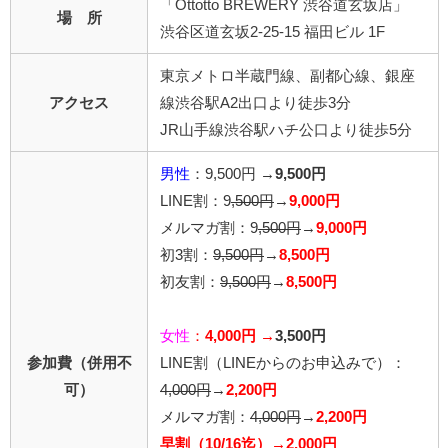
「Ottotto BREWERY 渋谷道玄坂店」
場 所
渋谷区道玄坂2-25-15 福田ビル 1F
東京メトロ半蔵門線、副都心線、銀座
アクセス
線渋谷駅A2出口より徒歩3分
JR山手線渋谷駅ハチ公口より徒歩5分
男性
：9,500円 →
9,500円
LINE割：9
,500円
→
9,000円
メルマガ割：9
,500円
→
9,000円
初3割：
9,500円
→
8,500円
初友割：
9,500円
→
8,500円
女性
：
4,000円 →
3,500円
参加費（併用不
LINE割
（LINEからのお申込みで）
：
可）
4,0
00円
→
2,200円
メルマガ割：
4,000円
→
2,200円
早割（10/16迄）→2,000円