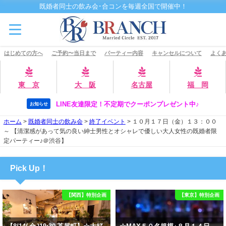
既婚者同士の飲み会･合コンを毎週全国で開催中！
はじめての方へ
ご予約〜当日まで
パーティー内容
キャンセルについて
よくあ
東 京
大 阪
名古屋
福 岡
LINE友達限定！不定期でクーポンプレゼント中♪
お知らせ
ホーム
>
既婚者同士の飲み会
>
終了イベント
>
１０月１７日（金）１３：００
～ 【清潔感があって気の良い紳士男性とオシャレで優しい大人女性の既婚者限
定パーティー♪＠渋谷】
Pick Up！
【関西】特別企画
【東京】特別企画