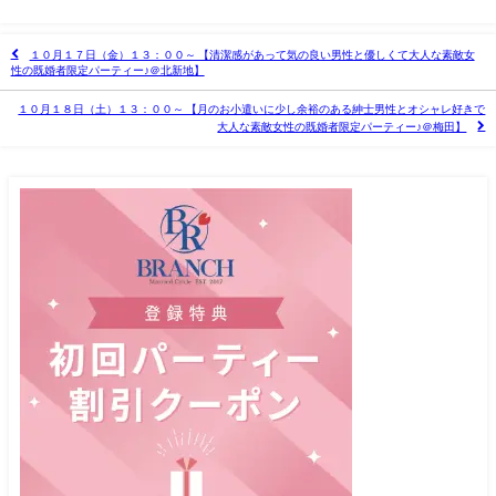
１０月１７日（金）１３：００～ 【清潔感があって気の良い男性と優しくて大人な素敵女
性の既婚者限定パーティー♪＠北新地】
１０月１８日（土）１３：００～ 【月のお小遣いに少し余裕のある紳士男性とオシャレ好きで
大人な素敵女性の既婚者限定パーティー♪＠梅田】