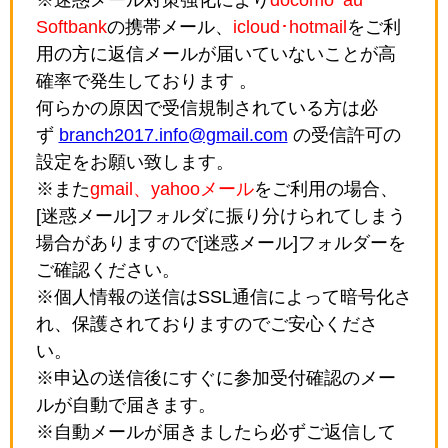
Softbank
の携帯メール、
icloud･hotmail
をご利
用の方に返信メールが届いていないことが高
確率で発生しております 。
何らかの原因で受信規制されている方は必
ず
branch2017.info@gmail.com
の受信許可の
設定をお願い致します。
※また
gmail、yahooメール
をご利用の場合、
[迷惑メール]フォルダに振り分けられてしまう
場合がありますので[迷惑メール]フォルダーを
ご確認ください。
※個人情報の送信はSSL通信によって暗号化さ
れ、保護されておりますのでご安心くださ
い。
※申込の送信後にすぐに参加受付確認のメー
ルが自動で届きます。
※自動メールが届きましたら必ずご返信して