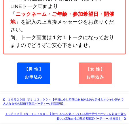
LINEトーク画面より
「
ニックネーム・ご年齢・参加希望日・開催
地
」を記入の上直接メッセージをお送りくだ
さい。
尚、トーク画面は１対１トークになっており
ますのでどうぞご安心下さいませ。
【男 性】
【女 性】
お申込み
お申込み
１０月２０日（月）１３：００～ 【平日に少し時間のある紳士的な男性とオシャレ好きで
大人な女性の既婚者限定パーティー♪＠西新宿】
１０月２２日（水）１３：００～【身だしなみを気にしている紳士男性とオシャレ好きで落ち
着いた素敵女性の既婚者限定パーティー♪＠梅田】