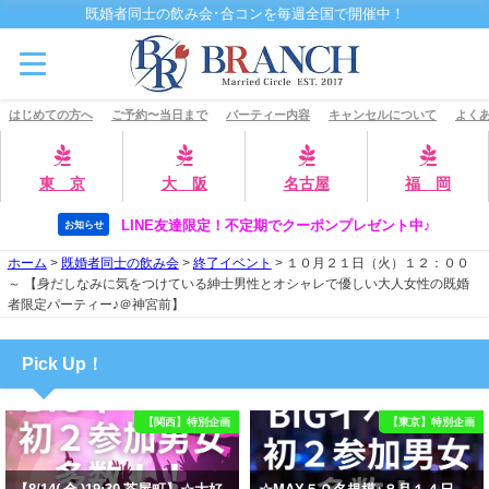
既婚者同士の飲み会･合コンを毎週全国で開催中！
はじめての方へ
ご予約〜当日まで
パーティー内容
キャンセルについて
よくあ
東 京
大 阪
名古屋
福 岡
LINE友達限定！不定期でクーポンプレゼント中♪
お知らせ
ホーム
>
既婚者同士の飲み会
>
終了イベント
>
１０月２１日（火）１２：００
～ 【身だしなみに気をつけている紳士男性とオシャレで優しい大人女性の既婚
者限定パーティー♪＠神宮前】
Pick Up！
【関西】特別企画
【東京】特別企画