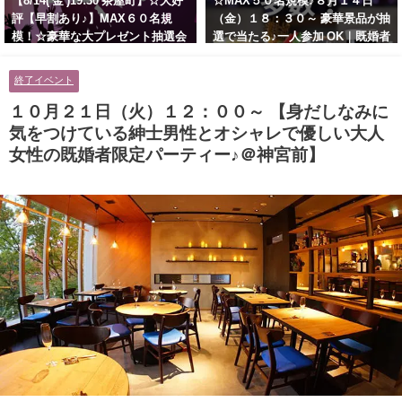
【8/14( 金 )19:30 茶屋町】☆大好
☆MAX５０名規模♪８月１４日
評【早割あり♪】MAX６０名規
（金）１８：３０～ 豪華景品が抽
模！☆豪華な大プレゼント抽選会
選で当たる♪一人参加 OK｜既婚者
あり！！【紳士的で清潔感のある
交流会｜早割受付中♪【お小遣い
男性とオシャレ好きで落ち着いた
に余裕のある健康的なオシャレ男
終了イベント
大人女性の既婚者限定ビッグパー
性と美容好きで優しさのある大人
ティー♪＠茶屋町】
女性の既婚者限定ビッグパーティ
１０月２１日（火）１２：００～ 【身だしなみに
ー♪＠池袋】
気をつけている紳士男性とオシャレで優しい大人
女性の既婚者限定パーティー♪＠神宮前】