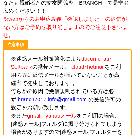
なたも既婚者との交友関係を「BRANCH」で是非お
広めください！！
※webからのお申込み後「確認しました」の返信が
ない方はご予約を取り消しますのでご注意下さいま
せ。
注意事項
※迷惑メール対策強化により
docomo･au･
Softbank
の携帯メール、
icloud･hotmail
をご利
用の方に返信メールが届いていないことが高
確率で発生しております 。
何らかの原因で受信規制されている方は必
ず
branch2017.info@gmail.com
の受信許可の
設定をお願い致します。
※また
gmail、yahooメール
をご利用の場合、
[迷惑メール]フォルダに振り分けられてしまう
場合がありますので[迷惑メール]フォルダーを