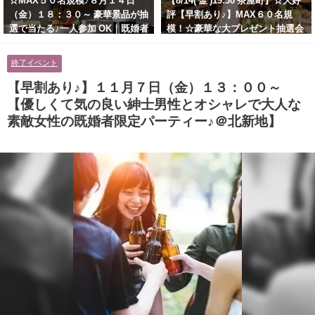
☆MAX５０名規模♪８月１４日
【8/14( 金 )19:30 茶屋町】☆大好
（金）１８：３０～ 豪華景品が抽
評【早割あり♪】MAX６０名規
選で当たる♪一人参加 OK｜既婚者
模！☆豪華な大プレゼント抽選会
交流会｜早割受付中♪【お小遣い
あり！！【紳士的で清潔感のある
に余裕のある健康的なオシャレ男
男性とオシャレ好きで落ち着いた
終了イベント
性と美容好きで優しさのある大人
大人女性の既婚者限定ビッグパー
女性の既婚者限定ビッグパーティ
ティー♪＠茶屋町】
【早割あり♪】１１月７日（金）１３：００～
ー♪＠池袋】
【優しくて気の良い紳士男性とオシャレで大人な
素敵女性の既婚者限定パーティー♪＠北新地】