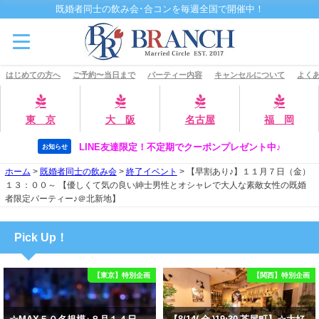
既婚者同士の飲み会･合コンを毎週全国で開催中！
はじめての方へ
ご予約〜当日まで
パーティー内容
キャンセルについて
よくあ
東 京
大 阪
名古屋
福 岡
LINE友達限定！不定期でクーポンプレゼント中♪
お知らせ
ホーム
>
既婚者同士の飲み会
>
終了イベント
>
【早割あり♪】１１月７日（金）
１３：００～ 【優しくて気の良い紳士男性とオシャレで大人な素敵女性の既婚
者限定パーティー♪＠北新地】
Pick Up！
【東京】特別企画
【関西】特別企画