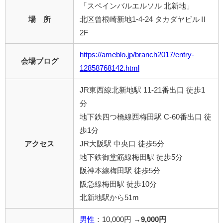
「スペインバルエルソル 北新地」
場 所
北区曾根崎新地1-4-24 タカダヤビルⅡ
2F
https://ameblo.jp/branch2017/entry-
会場ブログ
12858768142.html
JR東西線北新地駅 11-21番出口 徒歩1
分
地下鉄四つ橋線西梅田駅 C-60番出口 徒
歩1分
アクセス
JR大阪駅 中央口 徒歩5分
地下鉄御堂筋線梅田駅 徒歩5分
阪神本線梅田駅 徒歩5分
阪急線梅田駅 徒歩10分
北新地駅から51m
男性
：10,000円 →
9,000円