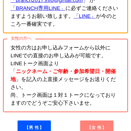
「branch2017.info@gmail.com
」 か
「BRANCH専用LINE」
に必ずご連絡ください
ますようお願い致します。
「LINE」
が今のと
ころ一番確実です。
女性の方へ
女性の方はお申し込みフォームから以外に
LINEでの直接のお申し込みが可能です。
LINEトーク画面より
「
ニックネーム・ご年齢・参加希望日・開催
地
」を記入の上直接メッセージをお送りくだ
さい。
尚、トーク画面は１対１トークになっており
ますのでどうぞご安心下さいませ。
【男 性】
【女 性】