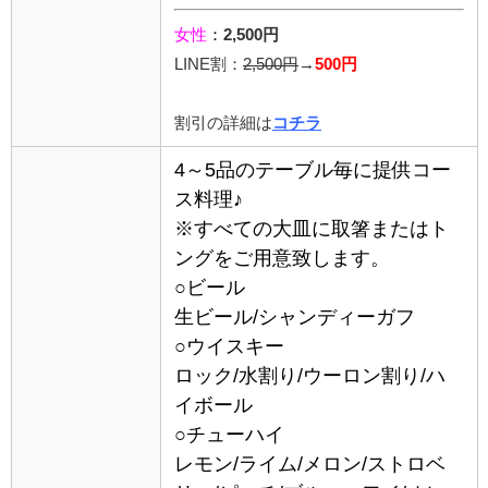
女性
：
2,500円
LINE割：
2,5
00円
→
500円
割引の詳細は
コチラ
4～5品のテーブル毎に提供コー
ス料理♪
※すべての大皿に取箸またはト
ングをご用意致します。
○ビール
生ビール/シャンディーガフ
○ウイスキー
ロック/水割り/ウーロン割り/ハ
イボール
○チューハイ
レモン/ライム/メロン/ストロベ