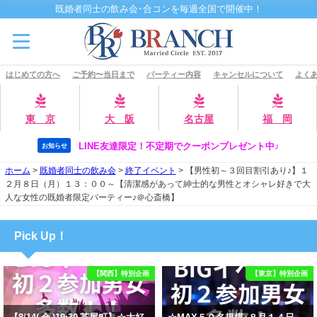
既婚者同士の飲み会･合コンを毎週全国で開催中！
はじめての方へ
ご予約〜当日まで
パーティー内容
キャンセルについて
よくあ
東 京
大 阪
名古屋
福 岡
LINE友達限定！不定期でクーポンプレゼント中♪
お知らせ
ホーム
>
既婚者同士の飲み会
>
終了イベント
>
【男性初～３回目割引あり♪】１
２月８日（月）１３：００～【清潔感があって紳士的な男性とオシャレ好きで大
人な女性の既婚者限定パーティー♪＠心斎橋】
Pick Up！
【関西】特別企画
【東京】特別企画