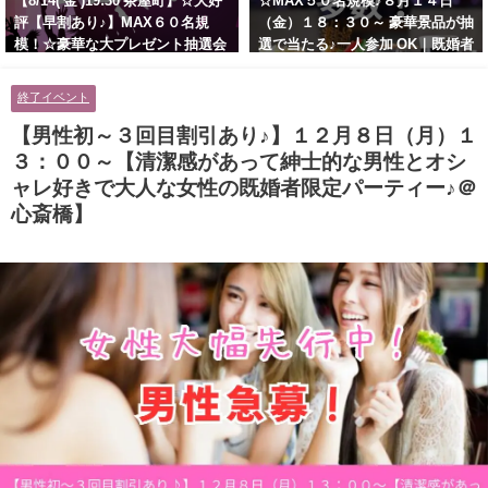
【8/14( 金 )19:30 茶屋町】☆大好
☆MAX５０名規模♪８月１４日
評【早割あり♪】MAX６０名規
（金）１８：３０～ 豪華景品が抽
模！☆豪華な大プレゼント抽選会
選で当たる♪一人参加 OK｜既婚者
あり！！【紳士的で清潔感のある
交流会｜早割受付中♪【お小遣い
男性とオシャレ好きで落ち着いた
に余裕のある健康的なオシャレ男
終了イベント
大人女性の既婚者限定ビッグパー
性と美容好きで優しさのある大人
ティー♪＠茶屋町】
女性の既婚者限定ビッグパーティ
【男性初～３回目割引あり♪】１２月８日（月）１
ー♪＠池袋】
３：００～【清潔感があって紳士的な男性とオシ
ャレ好きで大人な女性の既婚者限定パーティー♪＠
心斎橋】