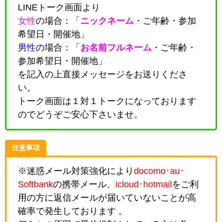
LINEトーク画面より
女性
の場合：「
ニックネーム
・
ご年齢・参加
希望日・開催地
」
男性
の場合：「
お名前フルネーム
・
ご年齢・
参加希望日・開催地
」
を記入の上直接メッセージをお送りくださ
い。
トーク画面は１対１トークになっております
のでどうぞご安心下さいませ。
注意事項
※迷惑メール対策強化により
docomo･au･
Softbank
の携帯メール、
icloud･hotmail
をご利
用の方に返信メールが届いていないことが高
確率で発生しております 。