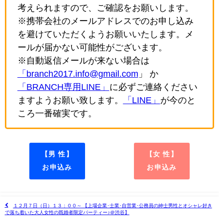
考えられますので、ご確認をお願いします。
※携帯会社のメールアドレスでのお申し込み
を避けていただくようお願いいたします。メ
ールが届かない可能性がございます。
※自動返信メールが来ない場合は
「branch2017.info@gmail.com
」 か
「BRANCH専用LINE」
に必ずご連絡ください
ますようお願い致します。
「LINE」
が今のと
ころ一番確実です。
【男 性】
【女 性】
お申込み
お申込み
１２月７日（日）１３：００～ 【上場企業･士業･自営業･公務員の紳士男性とオシャレ好き
で落ち着いた大人女性の既婚者限定パーティー♪＠渋谷】