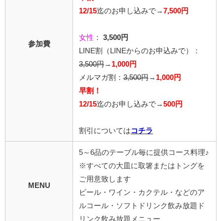
12/15
迄のお申し込みで→
7,500円
女性
：
3,500円
参加費
LINE割
（LINEからのお申込みで）
：
3,500円
→
1,000円
メルマガ割：
3,500円
→
1,000円
早割！
12/15
迄のお申し込みで
→
500円
割引については
コチラ
5～6品のテーブル毎に提供コース料理♪
※すべての大皿に取箸またはトングを
ご用意致します
MENU
ビール・ワイン・カクテル・などのア
ルコール・ソフトドリンク飲み放題
ド
リンク飲み放題メニュー