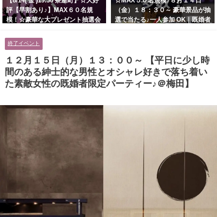
【8/14( 金 )19:30 茶屋町】☆大好
☆MAX５０名規模♪８月１４日
評【早割あり♪】MAX６０名規
（金）１８：３０～ 豪華景品が抽
模！☆豪華な大プレゼント抽選会
選で当たる♪一人参加 OK｜既婚者
あり！！【紳士的で清潔感のある
交流会｜早割受付中♪【お小遣い
男性とオシャレ好きで落ち着いた
に余裕のある健康的なオシャレ男
終了イベント
大人女性の既婚者限定ビッグパー
性と美容好きで優しさのある大人
ティー♪＠茶屋町】
女性の既婚者限定ビッグパーティ
１２月１５日（月）１３：００～ 【平日に少し時
ー♪＠池袋】
間のある紳士的な男性とオシャレ好きで落ち着い
た素敵女性の既婚者限定パーティー♪＠梅田】