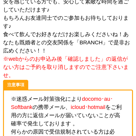
安を感じている方でも、安心して素敵な時間を過ご
していただけます♪
もちろんお友達同士でのご参加もお待ちしておりま
す♪
食べて飲んでお好きなだけお楽しみくださいね！あ
なたも既婚者との交友関係を「BRANCH」で是非お
広めください！！
※webからのお申込み後「確認しました」の返信が
ない方はご予約を取り消しますのでご注意下さいま
せ。
注意事項
※迷惑メール対策強化により
docomo･au･
Softbank
の携帯メール、
icloud･hotmail
をご利
用の方に返信メールが届いていないことが高
確率で発生しております 。
何らかの原因で受信規制されている方は必