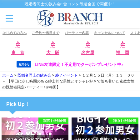
既婚者同士の飲み会･合コンを毎週全国で開催中！
はじめての方へ
ご予約〜当日まで
パーティー内容
キャンセルについて
よくあ
東 京
大 阪
名古屋
福 岡
LINE友達限定！不定期でクーポンプレゼント中♪
お知らせ
ホーム
>
既婚者同士の飲み会
>
終了イベント
>
１２月１５日（月）１３：００
～ 【平日に少し時間のある紳士的な男性とオシャレ好きで落ち着いた素敵女性
の既婚者限定パーティー♪＠梅田】
Pick Up！
【関西】特別企画
【東京】特別企画