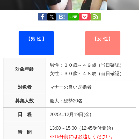
LINE
【男 性】
【女 性】
男性：３０歳～４９歳（当日確認）
対象年齢
女性：３０歳～４８歳（当日確認）
対象者
マナーの良い既婚者
募集人数
最大：総勢20名
日 程
2025年12月19日(金)
13:00～15:00（12:45受付開始）
時 間
※15分前にはお越しください。