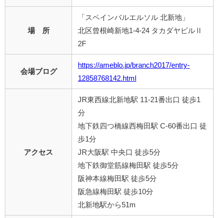
「スペインバルエルソル 北新地」
場 所
北区曾根崎新地1-4-24 タカダヤビルⅡ
2F
https://ameblo.jp/branch2017/entry-
会場ブログ
12858768142.html
JR東西線北新地駅 11-21番出口 徒歩1
分
地下鉄四つ橋線西梅田駅 C-60番出口 徒
歩1分
アクセス
JR大阪駅 中央口 徒歩5分
地下鉄御堂筋線梅田駅 徒歩5分
阪神本線梅田駅 徒歩5分
阪急線梅田駅 徒歩10分
北新地駅から51m