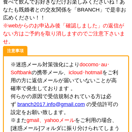
食べて飲んでお好きなだけお楽しみくださいね！あ
なたも既婚者との交友関係を「BRANCH」で是非お
広めください！！
※webからのお申込み後「確認しました」の返信が
ない方はご予約を取り消しますのでご注意下さいま
せ。
注意事項
※迷惑メール対策強化により
docomo･au･
Softbank
の携帯メール、
icloud･hotmail
をご利
用の方に返信メールが届いていないことが高
確率で発生しております 。
何らかの原因で受信規制されている方は必
ず
branch2017.info@gmail.com
の受信許可の
設定をお願い致します。
※また
gmail、yahooメール
をご利用の場合、
[迷惑メール]フォルダに振り分けられてしまう