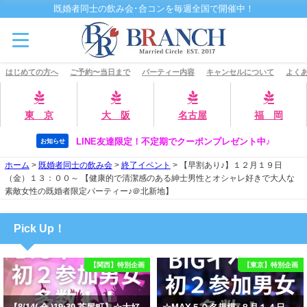
既婚者同士の飲み会･合コンを毎週全国で開催中！
はじめての方へ
ご予約〜当日まで
パーティー内容
キャンセルについて
よくあ
東 京
大 阪
名古屋
福 岡
LINE友達限定！不定期でクーポンプレゼント中♪
お知らせ
ホーム
>
既婚者同士の飲み会
>
終了イベント
>
【早割あり♪】１２月１９日
（金）１３：００～ 【健康的で清潔感のある紳士男性とオシャレ好きで大人な
素敵女性の既婚者限定パーティー♪＠北新地】
Pick Up！
【関西】特別企画
【東京】特別企画