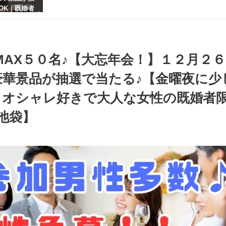
OK｜既婚者
【お小遣いに
シャレ男性
ある大人女
パーティー♪
MAX５０名♪【大忘年会！】１２月２
豪華景品が抽選で当たる♪【金曜夜に少
とオシャレ好きで大人な女性の既婚者
池袋】