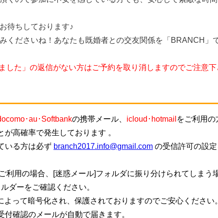
お待ちしております♪
みくださいね！あなたも既婚者との交友関係を「BRANCH」
しました」の返信がない方はご予約を取り消しますのでご注意下
docomo･au･Softbank
の携帯メール、
icloud･hotmail
をご利用の
とが高確率で発生しております 。
ている方は必ず
branch2017.info@gmail.com
の受信許可の設定
ご利用の場合、[迷惑メール]フォルダに振り分けられてしまう
ォルダーをご確認ください。
信によって暗号化され、保護されておりますのでご安心ください
受付確認のメールが自動で届きます。