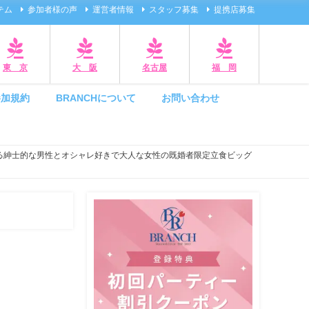
テム
参加者様の声
運営者情報
スタッフ募集
提携店募集
東 京
大 阪
名古屋
福 岡
参加規約
BRANCHについて
お問い合わせ
ある紳士的な男性とオシャレ好きで大人な女性の既婚者限定立食ビッグ