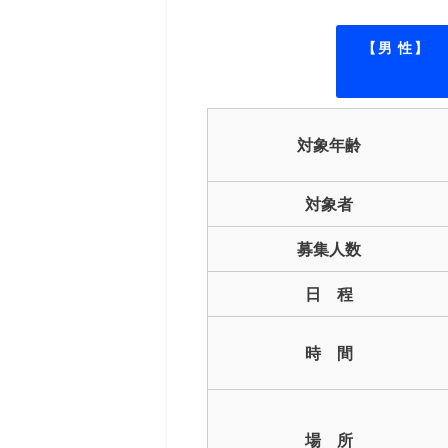
【男 性】
対象年齢
対象者
募集人数
日 程
時 間
場 所