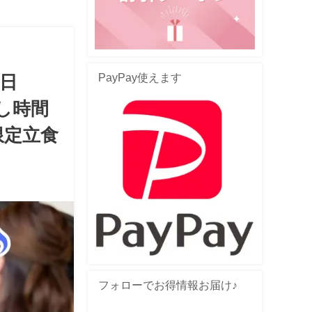
PayPay使えます
６日
し時間
限定立食
フォローでお得情報お届け♪