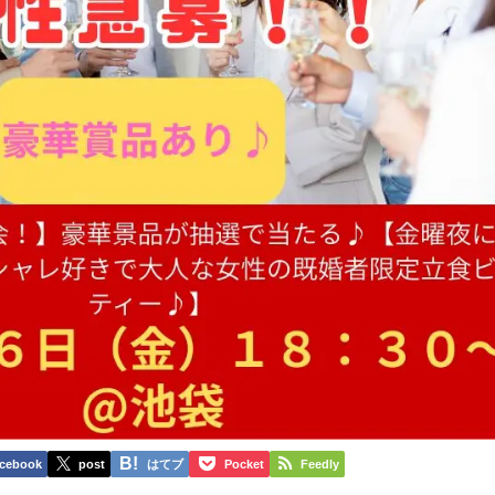
cebook
post
はてブ
Pocket
Feedly