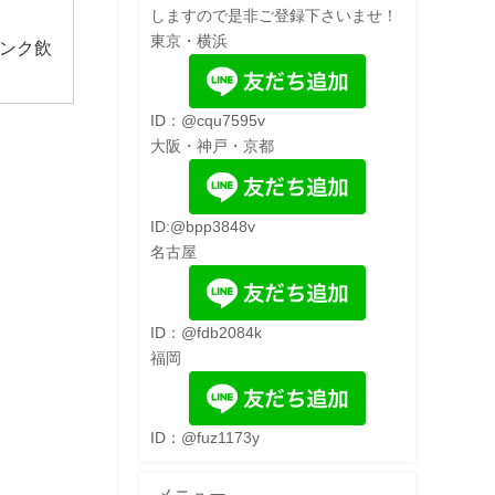
しますので是非ご登録下さいませ！
東京・横浜
ンク飲
ID：@cqu7595v
大阪・神戸・京都
ID:@bpp3848v
名古屋
ID：@fdb2084k
福岡
ID：@fuz1173y