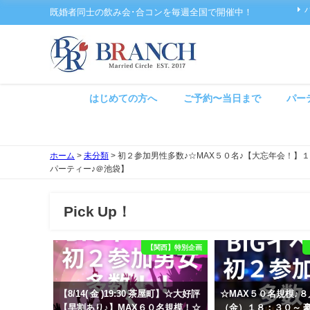
既婚者同士の飲み会･合コンを毎週全国で開催中！
はじめての方へ
ご予約〜当日まで
パー
ホーム
>
未分類
>
初２参加男性多数♪☆MAX５０名♪【大忘年会！
パーティー♪＠池袋】
Pick Up！
【関西】特別企画
【8/14( 金 )19:30 茶屋町】☆大好評
☆MAX５０名規模♪
【早割あり♪】MAX６０名規模！☆
（金）１８：３０～ 