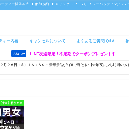
パーティー開催基準
参加規約
キャンセルについて
ノーバッティングシス
ティー内容
キャンセルについて
よくあるご質問 Q&A
LINE友達限定！不定期でクーポンプレゼント中♪
お知らせ
】１２月２６日（金）１８：３０～ 豪華景品が抽選で当たる♪【金曜夜に少し時間の
【東京】特別企画
８月１４日
豪華景品が抽