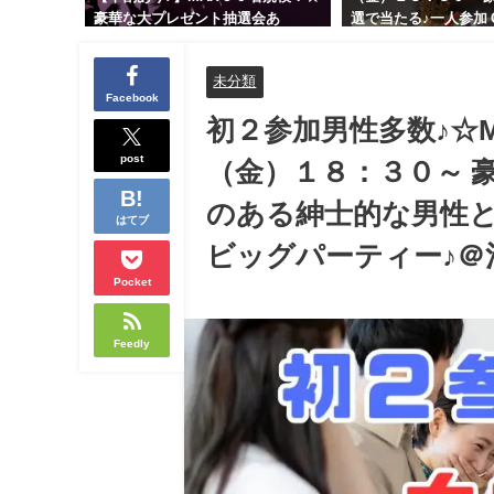
豪華な大プレゼント抽選会あ
選で当たる♪一人参加 
り！！【紳士的で清潔感のある男
交流会｜早割受付中♪
性とオシャレ好きで落ち着いた大
余裕のある健康的なオ
未分類
人女性の既婚者限定ビッグパーテ
と美容好きで優しさの
Facebook
ィー♪＠茶屋町】
性の既婚者限定ビッグ
初２参加男性多数♪☆
＠池袋】
post
（金）１８：３０～ 
のある紳士的な男性
はてブ
ビッグパーティー♪＠
Pocket
Feedly