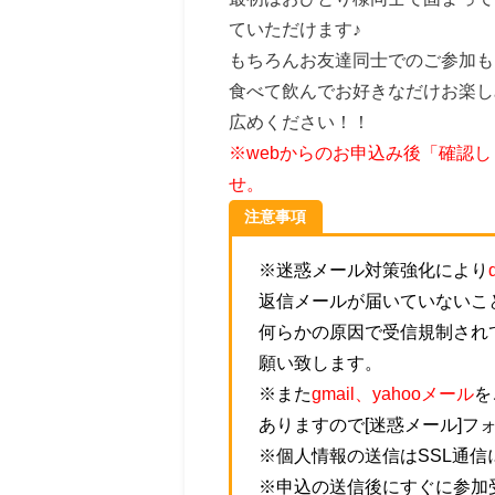
ていただけます♪
もちろんお友達同士でのご参加も
食べて飲んでお好きなだけお楽し
広めください！！
※webからのお申込み後「確認
せ。
注意事項
※迷惑メール対策強化により
返信メールが届いていないこ
何らかの原因で受信規制され
願い致します。
※また
gmail、yahooメール
を
ありますので[迷惑メール]フ
※個人情報の送信はSSL通
※申込の送信後にすぐに参加