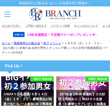
既婚者同士の飲み会･合コンを毎週全国で開催中！
はじめての方へ
ご予約〜当日まで
パーティー内容
キャンセルについて
よくあ
LINE友達限定！不定期でクーポンプレゼント中♪
お知らせ
ホーム
>
既婚者同士の飲み会
>
終了イベント
>
１月６日（火）１３：００～
【お小遣いに余裕のある紳士男性とオシャレで優しい大人女性の既婚者限定パー
ティー♪＠渋谷】
Pick Up！
【東京】特別企画
【関西】特別企画
☆MAX５０名規模♪８月１４日
【8/14( 金 )19:30 茶屋町】☆大好
（金）１８：３０～ 豪華景品が抽
評【早割あり♪】MAX６０名規
選で当たる♪一人参加 OK｜既婚者
模！☆豪華な大プレゼント抽選会
交流会｜早割受付中♪【お小遣い
あり！！【紳士的で清潔感のある