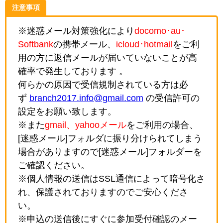
注意事項
※迷惑メール対策強化により
docomo･au･
Softbank
の携帯メール、
icloud･hotmail
をご利
用の方に返信メールが届いていないことが高
確率で発生しております 。
何らかの原因で受信規制されている方は必
ず
branch2017.info@gmail.com
の受信許可の
設定をお願い致します。
※また
gmail、yahooメール
をご利用の場合、
[迷惑メール]フォルダに振り分けられてしまう
場合がありますので[迷惑メール]フォルダーを
ご確認ください。
※個人情報の送信はSSL通信によって暗号化さ
れ、保護されておりますのでご安心くださ
い。
※申込の送信後にすぐに参加受付確認のメー