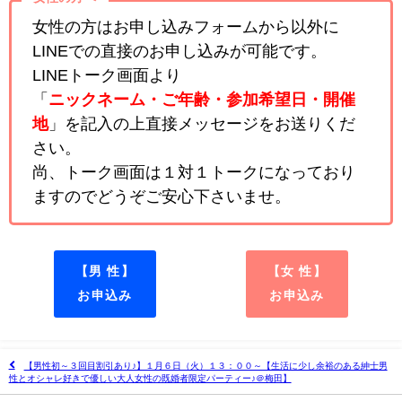
女性の方はお申し込みフォームから以外に
LINEでの直接のお申し込みが可能です。
LINEトーク画面より
「
ニックネーム・ご年齢・参加希望日・開催
地
」を記入の上直接メッセージをお送りくだ
さい。
尚、トーク画面は１対１トークになっており
ますのでどうぞご安心下さいませ。
【男 性】
【女 性】
お申込み
お申込み
【男性初～３回目割引あり♪】１月６日（火）１３：００～【生活に少し余裕のある紳士男
性とオシャレ好きで優しい大人女性の既婚者限定パーティー♪＠梅田】