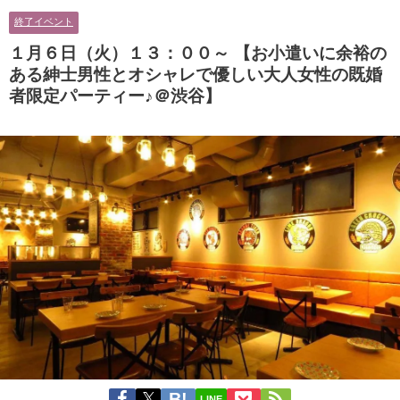
に余裕のある健康的なオシャレ男
男性とオシャレ好きで落ち着いた
終了イベント
性と美容好きで優しさのある大人
大人女性の既婚者限定ビッグパー
女性の既婚者限定ビッグパーティ
ティー♪＠茶屋町】
１月６日（火）１３：００～ 【お小遣いに余裕の
ー♪＠池袋】
ある紳士男性とオシャレで優しい大人女性の既婚
者限定パーティー♪＠渋谷】
LINE